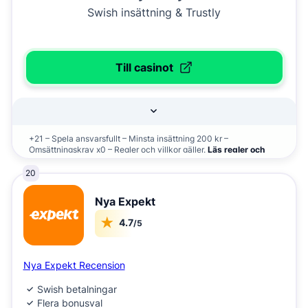
Swish insättning & Trustly
Till casinot
+21 – Spela ansvarsfullt – Minsta insättning 200 kr –
Omsättningskrav x0 – Regler och villkor gäller.
Läs regler och
villkor här
|
Stödlinjen.se
|
Spelpaus.se
Nya Expekt
4.7
/5
Nya Expekt Recension
Swish betalningar
Flera bonusval