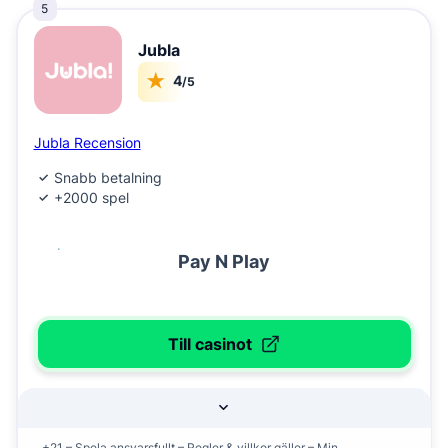
Jubla
4
/5
Jubla Recension
Snabb betalning
+2000 spel
Pay N Play
Till casinot
+21 – Spela ansvarsfullt – Regler & villkor gäller – Min.