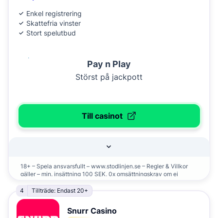
Enkel registrering
Skattefria vinster
Stort spelutbud
Pay n Play
Störst på jackpott
Till casinot
18+ – Spela ansvarsfullt – www.stodlinjen.se – Regler & Villkor
gäller – min. insättning 100 SEK, 0x omsättningskrav om ej
annat anges – Omsätt inom 60 dagar
Läs regler och villkor här
|
Stödlinjen.se
|
Spelpaus.se
Tillträde: Endast 20+
Snurr Casino