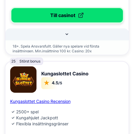
Till casinot
18+. Spela Ansvarsfullt. Gäller nya spelare vid första
insättningen. Min.insättning 100 kr. Casino: 20x
omsättningskrav. Gratisspinsen giltiga på Pirots 5. Sport: Min.
1,80 odds. 10x omsättning. Giltigt i 60 dagar.
Läs regler och
Störst bonus
villkor här
|
Stödlinjen.se
|
Spelpaus.se
Kungaslottet Casino
4.5
/5
Kungaslottet Casino Recension
2500+ spel
Kungahjulet Jackpott
Flexibla insättningsgränser