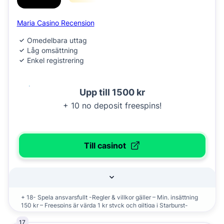
Maria Casino Recension
Omedelbara uttag
Låg omsättning
Enkel registrering
Upp till 1500 kr
+ 10 no deposit freespins!
Till casinot
+ 18- Spela ansvarsfullt -Regler & villkor gäller – Min. insättning
150 kr – Freespins är värda 1 kr styck och giltiga i Starburst-
Omsättningsrkav free spins 0x – Giltiga i 60 dagar.
Läs regler
och villkor här
|
Stödlinjen.se
|
Spelpaus.se