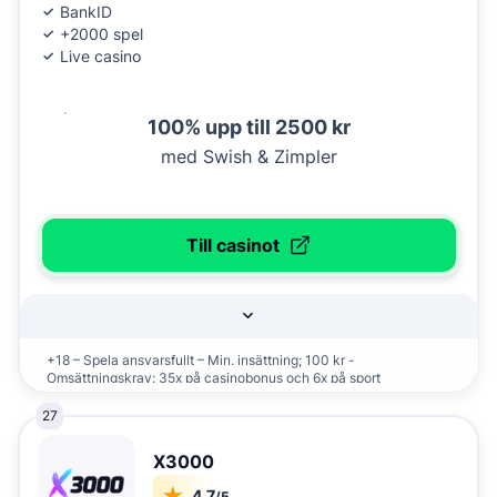
BankID
+2000 spel
Live casino
100% upp till 2500 kr
med Swish & Zimpler
Till casinot
+18 – Spela ansvarsfullt – Min. insättning; 100 kr -
Omsättningskrav: 35x på casinobonus och 6x på sport
Sportbonus: upp till 500 kr- Min.bet 1,6 – Måste användas inom
60 dagar.
Läs regler och villkor här
|
Stödlinjen.se
|
Spelpaus.se
X3000
4.7
/5