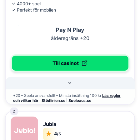
4000+ spel
Perfekt för mobilen
Pay N Play
åldersgräns +20
Till casinot
+20 – Spela ansvarsfullt – Minsta insättning 100 kr
Läs regler
och villkor här
|
Stödlinjen.se
|
Spelpaus.se
Jubla
4
/5