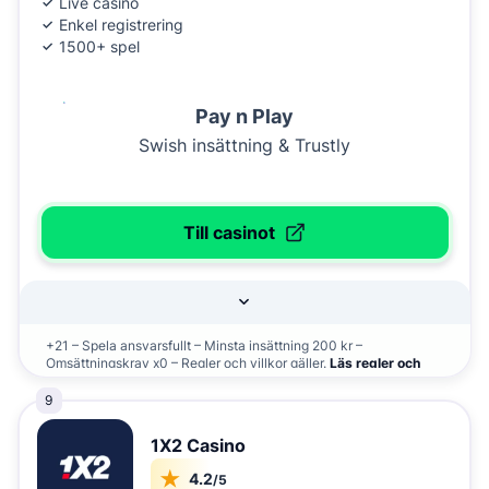
Live casino
Enkel registrering
1500+ spel
Pay n Play
Swish insättning & Trustly
Till casinot
+21 – Spela ansvarsfullt – Minsta insättning 200 kr –
Omsättningskrav x0 – Regler och villkor gäller.
Läs regler och
villkor här
|
Stödlinjen.se
|
Spelpaus.se
1X2 Casino
4.2
/5