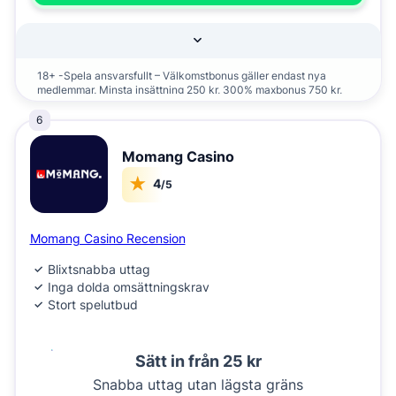
18+ -Spela ansvarsfullt – Välkomstbonus gäller endast nya
medlemmar, Minsta insättning 250 kr, 300% maxbonus 750 kr,
Omsättningskrav 15x på Casino & Live Casino, 25 spins (värde
4kr/spin) på Book of Dead Go Collect, Giltighetstid 60 dagar
Läs regler och villkor här
|
Stödlinjen.se
|
Spelpaus.se
Momang Casino
4
/5
Momang Casino Recension
Blixtsnabba uttag
Inga dolda omsättningskrav
Stort spelutbud
Sätt in från 25 kr
Snabba uttag utan lägsta gräns