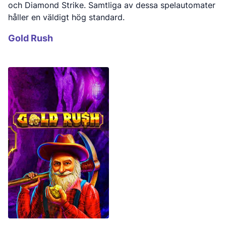
och Diamond Strike. Samtliga av dessa spelautomater
håller en väldigt hög standard.
Gold Rush