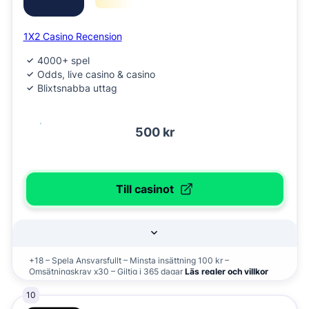
1X2 Casino Recension
4000+ spel
Odds, live casino & casino
Blixtsnabba uttag
500 kr
Till casinot
+18 – Spela Ansvarsfullt – Minsta insättning 100 kr –
Omsätningskrav x30 – Giltig i 365 dagar
Läs regler och villkor
här
|
Stödlinjen.se
|
Spelpaus.se