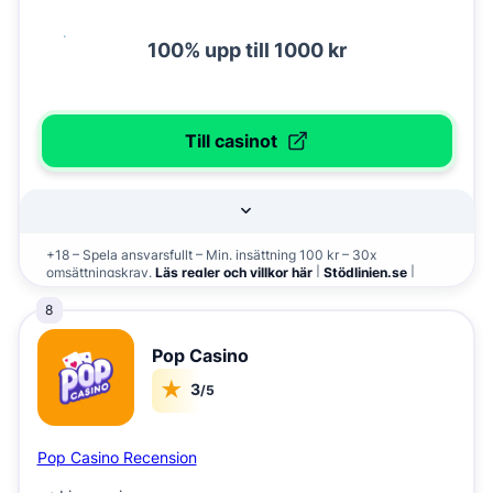
100% upp till 1000 kr
Till casinot
+18 – Spela ansvarsfullt – Min. insättning 100 kr – 30x
omsättningskrav.
Läs regler och villkor här
|
Stödlinjen.se
|
Spelpaus.se
Pop Casino
3
/5
Pop Casino Recension