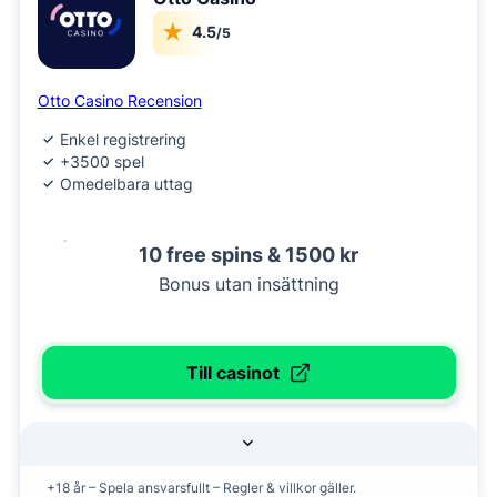
4.5
/5
Otto Casino Recension
Enkel registrering
+3500 spel
Omedelbara uttag
10 free spins & 1500 kr
Bonus utan insättning
Till casinot
+18 år – Spela ansvarsfullt – Regler & villkor gäller.