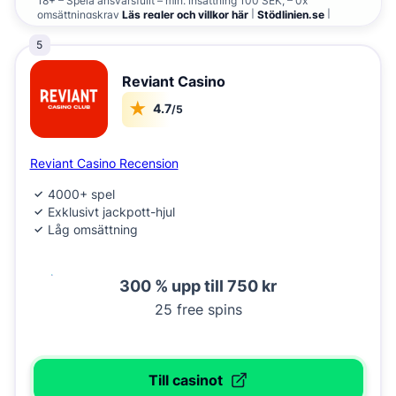
18+ – Spela ansvarsfullt – min. insättning 100 SEK, – 0x
omsättningskrav
Läs regler och villkor här
|
Stödlinjen.se
|
Spelpaus.se
Reviant Casino
4.7
/5
Reviant Casino Recension
4000+ spel
Exklusivt jackpott-hjul
Låg omsättning
300 % upp till 750 kr
25 free spins
Till casinot