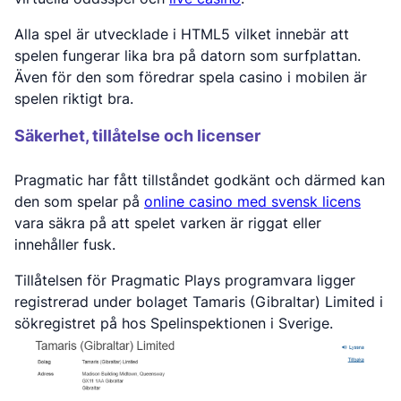
Alla spel är utvecklade i HTML5 vilket innebär att
spelen fungerar lika bra på datorn som surfplattan.
Även för den som föredrar spela casino i mobilen är
spelen riktigt bra.
Säkerhet, tillåtelse och licenser
Pragmatic har fått tillståndet godkänt och därmed kan
den som spelar på
online casino med svensk licens
vara säkra på att spelet varken är riggat eller
innehåller fusk.
Tillåtelsen för Pragmatic Plays programvara ligger
registrerad under bolaget Tamaris (Gibraltar) Limited i
sökregistret på hos Spelinspektionen i Sverige.