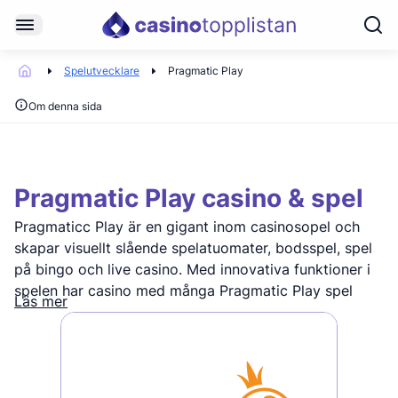
Spelutvecklare
Pragmatic Play
Om denna sida
Pragmatic Play casino & spel
Pragmaticc Play är en gigant inom casinosopel och
skapar visuellt slående spelatuomater, bodsspel, spel
på bingo och live casino. Med innovativa funktioner i
spelen har casino med många Pragmatic Play spel
Läs mer
blivit högt efterfråga av spelare världen över.