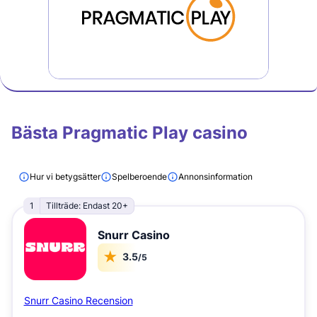
Bästa Pragmatic Play casino
Hur vi betygsätter
Spelberoende
Annonsinformation
Tillträde: Endast 20+
Snurr Casino
3.5
/5
Snurr Casino Recension