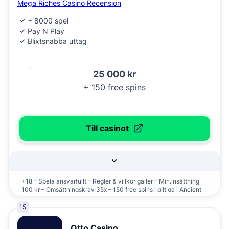
Mega Riches Casino Recension
+ 8000 spel
Pay N Play
Blixtsnabba uttag
25 000 kr
+ 150 free spins
Till casinot
+18 – Spela ansvarfullt – Regler & villkor gäller – Min.insättning
100 kr – Omsättningskrav 35x – 150 free spins i giltiga i Ancient
Fortunes Poseidon Megaways – Omsätt inom 60 dagar – Bonus
gilitig i 5 år
Läs regler och villkor här
|
Stödlinjen.se
|
Spelpaus.se
Otto Casino