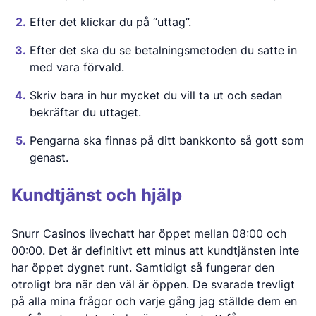
Efter det klickar du på “uttag”.
Efter det ska du se betalningsmetoden du satte in
med vara förvald.
Skriv bara in hur mycket du vill ta ut och sedan
bekräftar du uttaget.
Pengarna ska finnas på ditt bankkonto så gott som
genast.
Kundtjänst och hjälp
Snurr Casinos livechatt har öppet mellan 08:00 och
00:00. Det är definitivt ett minus att kundtjänsten inte
har öppet dygnet runt. Samtidigt så fungerar den
otroligt bra när den väl är öppen. De svarade trevligt
på alla mina frågor och varje gång jag ställde dem en