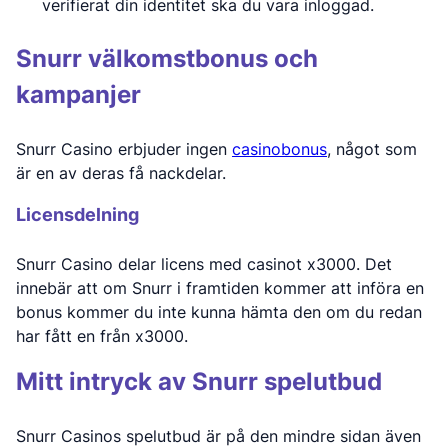
verifierat din identitet ska du vara inloggad.
Snurr välkomstbonus och
kampanjer
Snurr Casino erbjuder ingen
casinobonus
, något som
är en av deras få nackdelar.
Licensdelning
Snurr Casino delar licens med casinot x3000. Det
innebär att om Snurr i framtiden kommer att införa en
bonus kommer du inte kunna hämta den om du redan
har fått en från x3000.
Mitt intryck av Snurr spelutbud
Snurr Casinos spelutbud är på den mindre sidan även