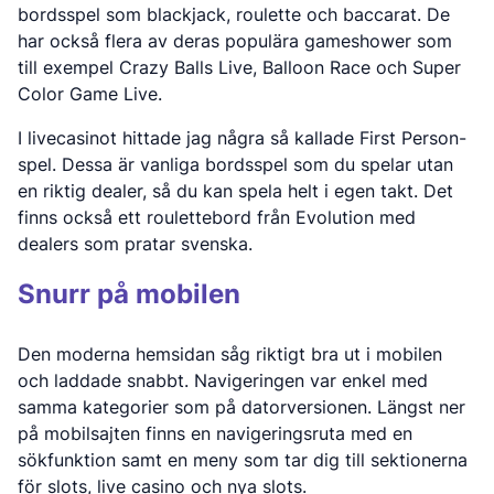
bordsspel som blackjack, roulette och baccarat. De
har också flera av deras populära gameshower som
till exempel Crazy Balls Live, Balloon Race och Super
Color Game Live.
I livecasinot hittade jag några så kallade First Person-
spel. Dessa är vanliga bordsspel som du spelar utan
en riktig dealer, så du kan spela helt i egen takt. Det
finns också ett roulettebord från Evolution med
dealers som pratar svenska.
Snurr på mobilen
Den moderna hemsidan såg riktigt bra ut i mobilen
och laddade snabbt. Navigeringen var enkel med
samma kategorier som på datorversionen. Längst ner
på mobilsajten finns en navigeringsruta med en
sökfunktion samt en meny som tar dig till sektionerna
för slots, live casino och nya slots.