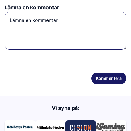
Lämna en kommentar
Kommentera
Vi syns på: