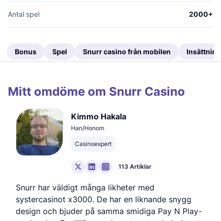
Antal spel
2000+
Bonus
Spel
Snurr casino från mobilen
Insättning
Mitt omdöme om Snurr Casino
Kimmo Hakala
Han/Honom
Casinoexpert
113 Artiklar
Snurr har väldigt många likheter med
systercasinot x3000. De har en liknande snygg
design och bjuder på samma smidiga Pay N Play-