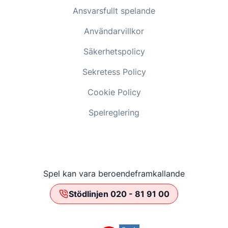
Ansvarsfullt spelande
Användarvillkor
Säkerhetspolicy
Sekretess Policy
Cookie Policy
Spelreglering
Spel kan vara beroendeframkallande
Stödlinjen 020 - 81 91 00