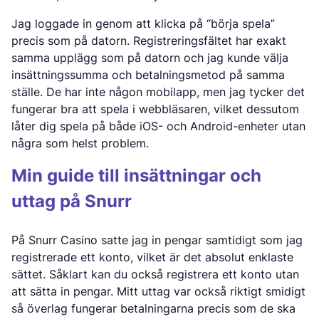
Jag loggade in genom att klicka på “börja spela”
precis som på datorn. Registreringsfältet har exakt
samma upplägg som på datorn och jag kunde välja
insättningssumma och betalningsmetod på samma
ställe. De har inte någon mobilapp, men jag tycker det
fungerar bra att spela i webbläsaren, vilket dessutom
låter dig spela på både iOS- och Android-enheter utan
några som helst problem.
Min guide till insättningar och
uttag på Snurr
På Snurr Casino satte jag in pengar samtidigt som jag
registrerade ett konto, vilket är det absolut enklaste
sättet. Såklart kan du också registrera ett konto utan
att sätta in pengar. Mitt uttag var också riktigt smidigt
så överlag fungerar betalningarna precis som de ska