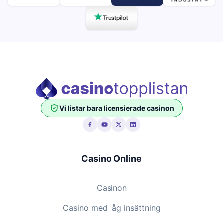
Vi listar bara licensierade casinon
Casino Online
Casinon
Casino med låg insättning