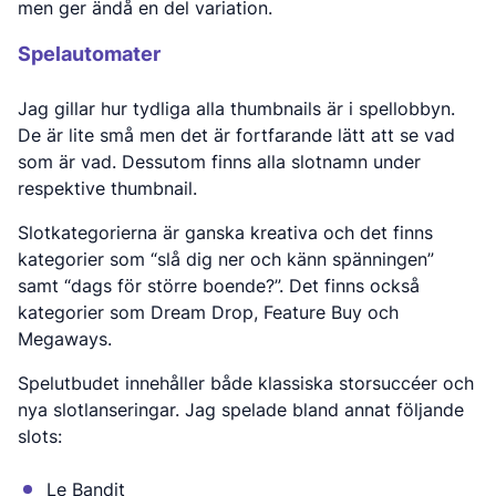
men ger ändå en del variation.
Spelautomater
Jag gillar hur tydliga alla thumbnails är i spellobbyn.
De är lite små men det är fortfarande lätt att se vad
som är vad. Dessutom finns alla slotnamn under
respektive thumbnail.
Slotkategorierna är ganska kreativa och det finns
kategorier som “slå dig ner och känn spänningen”
samt “dags för större boende?”. Det finns också
kategorier som Dream Drop, Feature Buy och
Megaways.
Spelutbudet innehåller både klassiska storsuccéer och
nya slotlanseringar. Jag spelade bland annat följande
slots:
Le Bandit