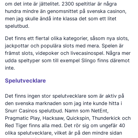
om det inte är jättelitet. 2300 speltitlar är några
hundra mindre än genomsnittet på svenska casinon,
men jag skulle ändå inte klassa det som ett litet
spelutbud.
Det finns ett flertal olika kategorier, såsom nya slots,
jackpottar och populära slots med mera. Spelen är
främst slots, videpoker och livecasinospel. Några mer
udda speltyper som till exempel Slingo finns däremot
inte.
Spelutvecklare
Det finns ingen stor spelutvecklare som är aktiv på
den svenska marknaden som jag inte kunde hitta i
Snurr Casinos spelutbud. Namn som NetEnt,
Pragmatic Play, Hacksaw, Quickspin, Thunderkick och
Red Tiger finns alla med. Det rör sig om ungefär 40
olika spelutvecklare, vilket är på den mindre sidan