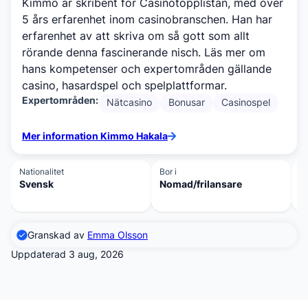
Kimmo är skribent för Casinotopplistan, med över
5 års erfarenhet inom casinobranschen. Han har
erfarenhet av att skriva om så gott som allt
rörande denna fascinerande nisch. Läs mer om
hans kompetenser och expertområden gällande
casino, hasardspel och spelplattformar.
Expertområden:
Nätcasino
Bonusar
Casinospel
Mer information Kimmo Hakala
Nationalitet
Bor i
Ut
Svensk
Nomad/frilansare
R
U
Granskad av
Emma Olsson
Uppdaterad 3 aug, 2026