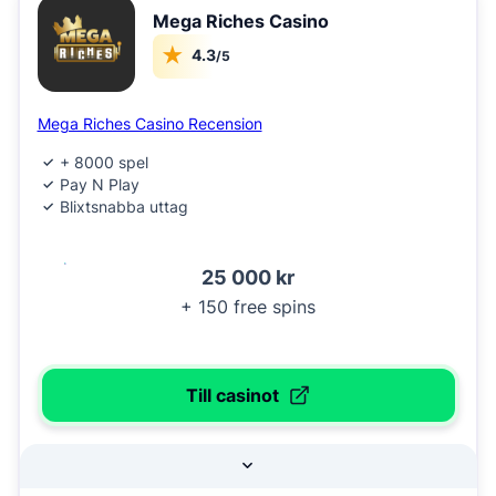
Mega Riches Casino
4.3
/5
Mega Riches Casino Recension
+ 8000 spel
Pay N Play
Blixtsnabba uttag
25 000 kr
+ 150 free spins
Till casinot