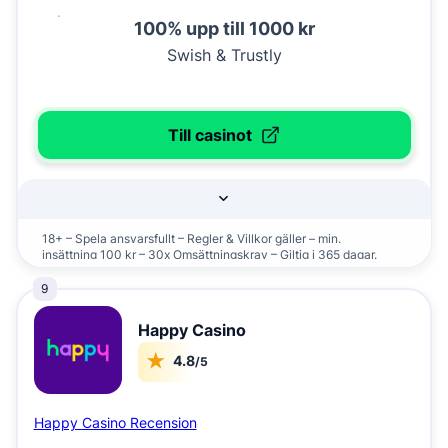
100% upp till 1000 kr
Swish & Trustly
Till casinot
18+ – Spela ansvarsfullt – Regler & Villkor gäller – min.
insättning 100 kr – 30x Omsättningskrav – Giltig i 365 dagar.
Läs regler och villkor här
|
Stödlinjen.se
|
Spelpaus.se
Happy Casino
4.8
/5
Happy Casino Recension