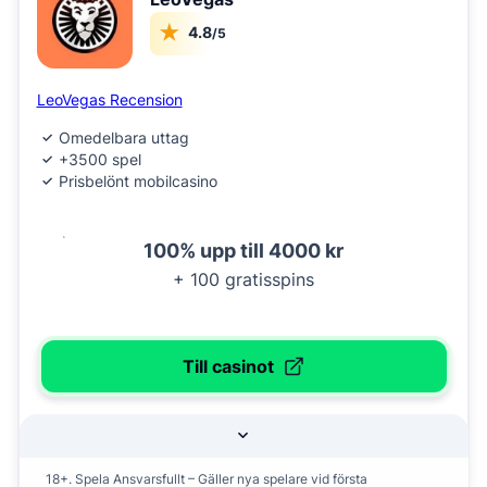
kunder inom 30 dagar från konto-registrering. Max spelkrediter:
1550. Minsta odds 1.50 (1.5). Inget omsättningskrav på vinster,
4.8
/5
men dina kvalificerade spel måste fastställas inom 60 dagar
från att erbjudandet begärdes.
Läs regler och villkor här
|
Stödlinjen.se
|
Spelpaus.se
LeoVegas Recension
Omedelbara uttag
+3500 spel
Prisbelönt mobilcasino
100% upp till 4000 kr
+ 100 gratisspins
Till casinot
18+. Spela Ansvarsfullt – Gäller nya spelare vid första