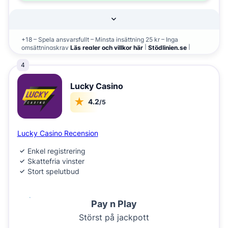
+18 – Spela ansvarsfullt – Minsta insättning 25 kr – Inga
omsättningskrav
Läs regler och villkor här
|
Stödlinjen.se
|
Spelpaus.se
Lucky Casino
4.2
/5
Lucky Casino Recension
Enkel registrering
Skattefria vinster
Stort spelutbud
Pay n Play
Störst på jackpott