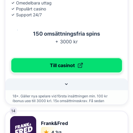
Omedelbara uttag
Populärt casino
Support 24/7
150 omsättningsfria spins
+ 3000 kr
Till casinot
18+. Gäller nya spelare vid första insättningen min. 100 kr
(bonus upp till 3000 kr). 15x omsättningskrav. Få sedan
bonuspengar och gratisspins i Pirots 5. Giltigt i 60 dagar.
Läs
regler och villkor här
|
Stödlinjen.se
|
Spelpaus.se
Frank&Fred
4.3
/5