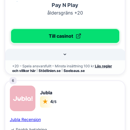
Pay N Play
åldersgräns +20
Till casinot
+20 – Spela ansvarsfullt – Minsta insättning 100 kr
Läs regler
och villkor här
|
Stödlinjen.se
|
Spelpaus.se
Jubla
4
/5
Jubla Recension
Snabb betalning