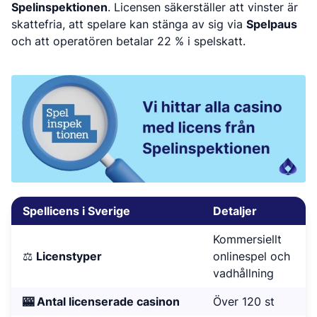
Spelinspektionen
. Licensen säkerställer att vinster är
skattefria, att spelare kan stänga av sig via
Spelpaus
och att operatören betalar 22 % i spelskatt.
Spellicens i Sverige
Detaljer
Kommersiellt
⚖️
Licenstyper
onlinespel och
vadhållning
🎰 Antal licenserade casinon
Över 120 st