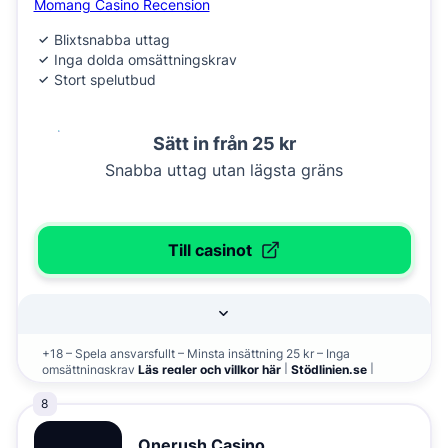
Momang Casino Recension
Blixtsnabba uttag
Inga dolda omsättningskrav
Stort spelutbud
Sätt in från 25 kr
Snabba uttag utan lägsta gräns
Till casinot
+18 – Spela ansvarsfullt – Minsta insättning 25 kr – Inga
omsättningskrav
Läs regler och villkor här
|
Stödlinjen.se
|
Spelpaus.se
Onerush Casino