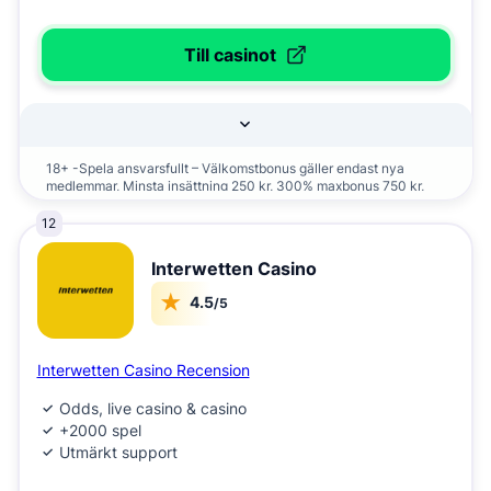
Till casinot
18+ -Spela ansvarsfullt – Välkomstbonus gäller endast nya
medlemmar, Minsta insättning 250 kr, 300% maxbonus 750 kr,
Omsättningskrav 15x på Casino & Live Casino, 25 spins (värde
4kr/spin) på Book of Dead Go Collect, Giltighetstid 60 dagar
Läs regler och villkor här
|
Stödlinjen.se
|
Spelpaus.se
Interwetten Casino
4.5
/5
Interwetten Casino Recension
Odds, live casino & casino
+2000 spel
Utmärkt support