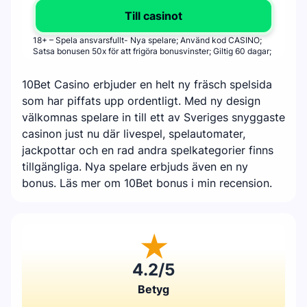
Till casinot
18+ – Spela ansvarsfullt- Nya spelare; Använd kod CASINO;
Satsa bonusen 50x för att frigöra bonusvinster; Giltig 60 dagar;
Maxvinst = 10 000 kr; Undantag för omsättningsbidrag,
speltyper och betalningsmetoder gäller.
Läs regler och villkor
10Bet Casino erbjuder en helt ny fräsch spelsida
här
|
Stödlinjen.se
|
Spelpaus.se
som har piffats upp ordentligt. Med ny design
välkomnas spelare in till ett av Sveriges snyggaste
casinon just nu där livespel, spelautomater,
jackpottar och en rad andra spelkategorier finns
tillgängliga. Nya spelare erbjuds även en ny
bonus. Läs mer om 10Bet bonus i min recension.
4.2
/5
Betyg