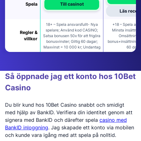
Spela
Till casinot
Läs recen
18+ – Spela ansvarsfullt- Nya
+18 – Spela ansv
spelare; Använd kod CASINO;
Minsta insättnin
Regler &
Satsa bonusen 50x för att frigöra
Omsättnings
villkor
bonusvinster; Giltig 60 dagar;
bonus+insättning) x
Maxvinst = 10 000 kr; Undantag
60 daga
Läs regler och v
för omsättningsbidrag, speltyper
Stödlinjen.se
Sp
och betalningsmetoder gäller.
Läs regler och villkor här
Stödlinjen.se
Spelpaus.se
Så öppnade jag ett konto hos 10Bet
Casino
Du blir kund hos 10Bet Casino snabbt och smidigt
med hjälp av BankID. Verifiera din identitet genom att
signera med BankID och därefter spela
casino med
BankID inloggning
. Jag skapade ett konto via mobilen
och kunde vara igång med att spela på nolltid.