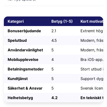
Kategori
Betyg (1-5)
Kort motivati
Bonuserbjudande
2.1
Extremt högt o
Spelutbud
4.5
Modern, fräsch
Användarvänlighet
5
Modern, fräsch
Mobilupplevelse
4
Bra iOS-app. 
Betalningsmetoder
5
Stort utbud in
Kundtjänst
5
Support dygnet
Säkerhet & Ansvar
5
Svensk licens;
Helhetsbetyg
4.2
En tekniskt to