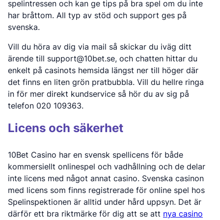
spelintressen och kan ge tips på bra spel om du inte
har bråttom. All typ av stöd och support ges på
svenska.
Vill du höra av dig via mail så skickar du iväg ditt
ärende till support@10bet.se, och chatten hittar du
enkelt på casinots hemsida längst ner till höger där
det finns en liten grön pratbubbla. Vill du hellre ringa
in för mer direkt kundservice så hör du av sig på
telefon 020 109363.
Licens och säkerhet
10Bet Casino har en svensk spellicens för både
kommersiellt onlinespel och vadhållning och de delar
inte licens med något annat casino. Svenska casinon
med licens som finns registrerade för online spel hos
Spelinspektionen är alltid under hård uppsyn. Det är
därför ett bra riktmärke för dig att se att
nya casino