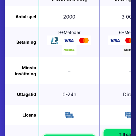
2000
3 000
Antal spel
9+Metoder
6+Meto
Betalning
Minsta
–
–
insättning
0-24h
Direk
Uttagstid
Licens
Till casi