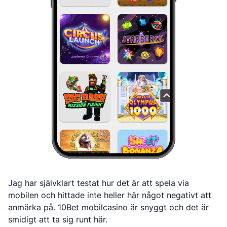
Jag har självklart testat hur det är att spela via
mobilen och hittade inte heller här något negativt att
anmärka på. 10Bet mobilcasino är snyggt och det är
smidigt att ta sig runt här.