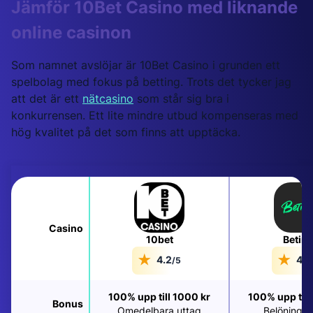
Jämför 10Bet Casino med liknande
online casinon
Som namnet avslöjar är 10Bet Casino i grunden ett
spelbolag med fokus på betting. Trots det tycker jag
att det är ett
nätcasino
som står sig bra i
konkurrensen. Ett lite mindre utbud kompenseras med
hög kvalitet på det som finns att upptäcka.
Casino
10bet
Betini
4.2
4.2
/5
100% upp till 1000 kr
100% upp till
Bonus
Omedelbara uttag
Belöning di