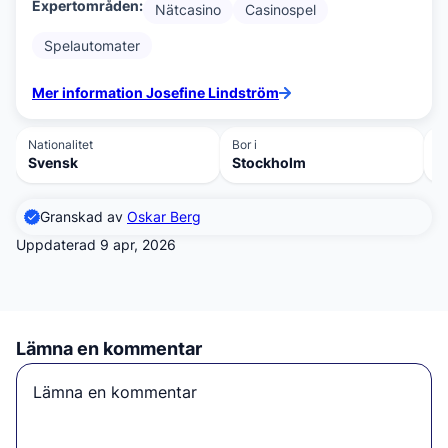
Expertområden:
Nätcasino
Casinospel
Spelautomater
Mer information Josefine Lindström
Nationalitet
Bor i
Ut
Svensk
Stockholm
S
Granskad av
Oskar Berg
Uppdaterad 9 apr, 2026
Lämna en kommentar