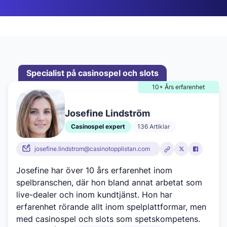
odds. Giltigt i 90 dagar från att villkor uppfylls.
Läs regler och villkor här
|
Stödlinjen.se
|
Spelpaus.se
Specialist på casinospel och slots
10+ Års erfarenhet
Josefine Lindström
Casinospel expert
136 Artiklar
josefine.lindstrom@casinotopplistan.com
Josefine har över 10 års erfarenhet inom
spelbranschen, där hon bland annat arbetat som
live-dealer och inom kundtjänst. Hon har
erfarenhet rörande allt inom spelplattformar, men
med casinospel och slots som spetskompetens.