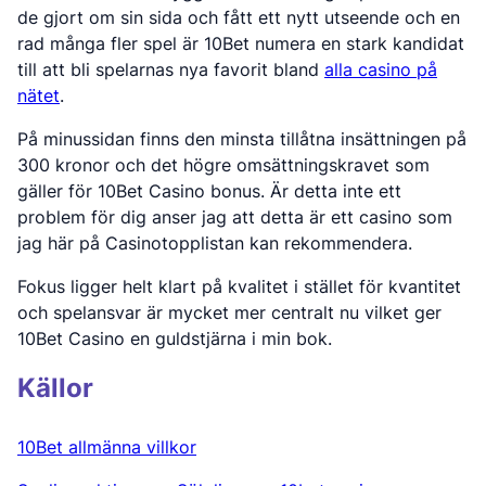
de gjort om sin sida och fått ett nytt utseende och en
rad många fler spel är 10Bet numera en stark kandidat
till att bli spelarnas nya favorit bland
alla casino på
nätet
.
På minussidan finns den minsta tillåtna insättningen på
300 kronor och det högre omsättningskravet som
gäller för 10Bet Casino bonus. Är detta inte ett
problem för dig anser jag att detta är ett casino som
jag här på Casinotopplistan kan rekommendera.
Fokus ligger helt klart på kvalitet i stället för kvantitet
och spelansvar är mycket mer centralt nu vilket ger
10Bet Casino en guldstjärna i min bok.
Källor
10Bet allmänna villkor