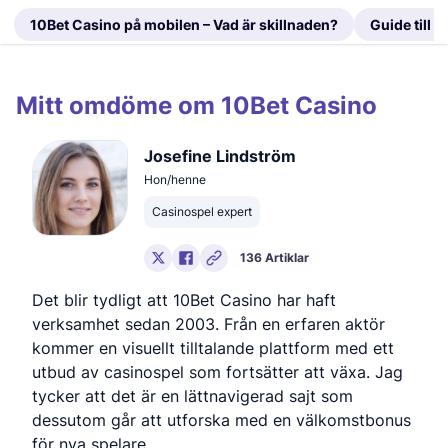
10Bet Casino på mobilen – Vad är skillnaden?
Guide till 
Mitt omdöme om 10Bet Casino
Josefine Lindström
Hon/henne
Casinospel expert
136 Artiklar
Det blir tydligt att 10Bet Casino har haft
verksamhet sedan 2003. Från en erfaren aktör
kommer en visuellt tilltalande plattform med ett
utbud av casinospel som fortsätter att växa. Jag
tycker att det är en lättnavigerad sajt som
dessutom går att utforska med en välkomstbonus
för nya spelare.