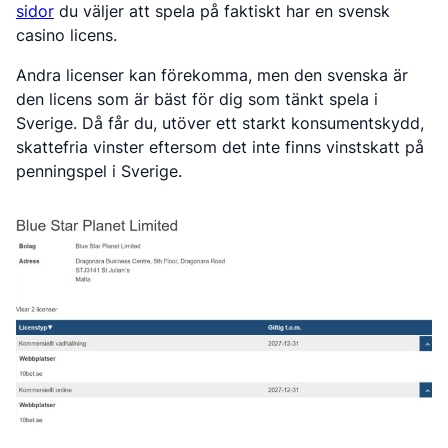
sidor
du väljer att spela på faktiskt har en svensk
casino licens.
Andra licenser kan förekomma, men den svenska är
den licens som är bäst för dig som tänkt spela i
Sverige. Då får du, utöver ett starkt konsumentskydd,
skattefria vinster eftersom det inte finns vinstskatt på
penningspel i Sverige.