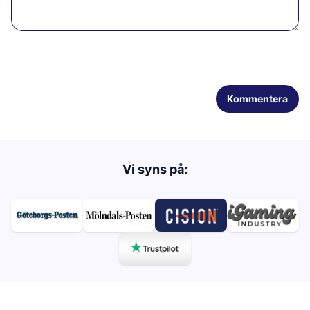
Kommentera
Vi syns på: