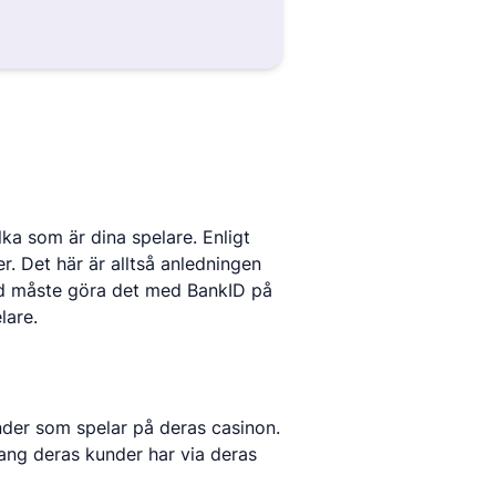
lka som är dina spelare. Enligt
. Det här är alltså anledningen
lltid måste göra det med BankID på
lare.
er som spelar på deras casinon.
ang deras kunder har via deras