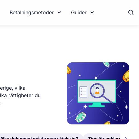
Betalningsmetoder
Guider
erige, vilka
ka rättigheter du
.
Vilka dokument måste man skicka in?
Tips för enklare verifie