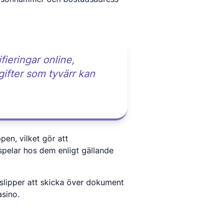
ieringar online,
ifter som tyvärr kan
pen, vilket gör att
 spelar hos dem enligt gällande
 slipper att skicka över dokument
asino.