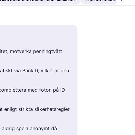
titet, motverka penningtvätt
tiskt via BankID, vilket är den
 komplettera med foton på ID-
 enligt strikta säkerhetsregler
n aldrig spela anonymt då