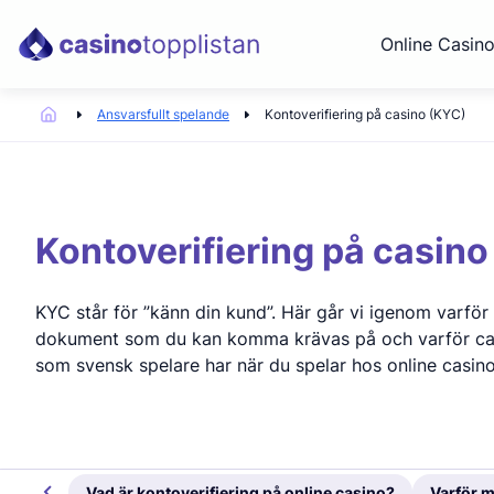
Online Casin
Ansvarsfullt spelande
Kontoverifiering på casino (KYC)
Kontoverifiering på casino
KYC står för ”känn din kund”. Här går vi igenom varför 
dokument som du kan komma krävas på och varför casino
som svensk spelare har när du spelar hos online casi
Vad är kontoverifiering på online casino?
Varför m