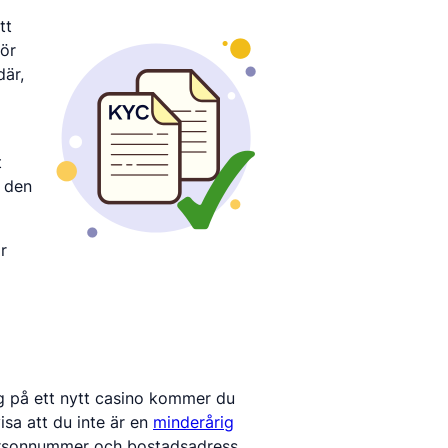
tt
för
där,
m
t
t den
r
ig på ett nytt casino kommer du
sa att du inte är en
minderårig
personnummer och bostadsadress