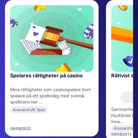
Spelares rättigheter på casino
Rättvist sp
Mina rättigheter som casinospelare Som
spelare på ett spelbolag med svensk
spellicens har …
Sammanfattni
Ansvarsfullt Spel
Husfördel & t
Inna…
Ansvarsfullt
06/08/2022
06/08/2012