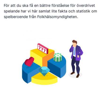
För att du ska få en bättre förståelse för överdrivet
spelande har vi här samlat lite fakta och statistik om
spelberoende från Folkhälsomyndigheten.