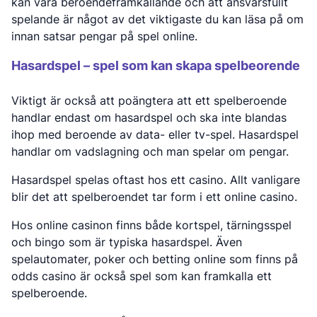
kan vara beroendeframkallande och att ansvarsfullt
spelande är något av det viktigaste du kan läsa på om
innan satsar pengar på spel online.
Hasardspel – spel som kan skapa spelbeorende
Viktigt är också att poängtera att ett spelberoende
handlar endast om hasardspel och ska inte blandas
ihop med beroende av data- eller tv-spel. Hasardspel
handlar om vadslagning och man spelar om pengar.
Hasardspel spelas oftast hos ett casino. Allt vanligare
blir det att spelberoendet tar form i ett online casino.
Hos online casinon finns både kortspel, tärningsspel
och bingo som är typiska hasardspel. Även
spelautomater, poker och betting online som finns på
odds casino är också spel som kan framkalla ett
spelberoende.