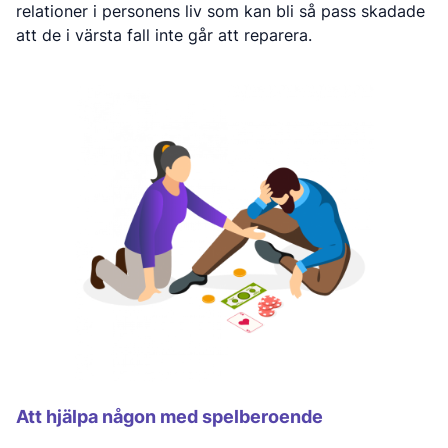
relationer i personens liv som kan bli så pass skadade
att de i värsta fall inte går att reparera.
Att hjälpa någon med spelberoende