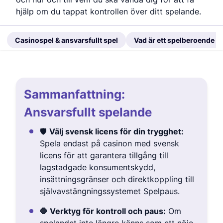
hjälp om du tappat kontrollen över ditt spelande.
Casinospel & ansvarsfullt spel
Vad är ett spelberoende
Sammanfattning:
Ansvarsfullt spelande
🛡️
Välj svensk licens för din trygghet:
Spela endast på casinon med svensk
licens för att garantera tillgång till
lagstadgade konsumentskydd,
insättningsgränser och direktkoppling till
självavstängningssystemet Spelpaus.
🛑
Verktyg för kontroll och paus:
Om