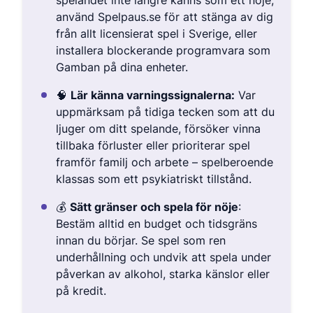
spelandet inte längre känns som ett nöje,
använd Spelpaus.se för att stänga av dig
från allt licensierat spel i Sverige, eller
installera blockerande programvara som
Gamban på dina enheter.
🧠
Lär känna varningssignalerna:
Var
uppmärksam på tidiga tecken som att du
ljuger om ditt spelande, försöker vinna
tillbaka förluster eller prioriterar spel
framför familj och arbete – spelberoende
klassas som ett psykiatriskt tillstånd.
💰
Sätt gränser och spela för nöje
:
Bestäm alltid en budget och tidsgräns
innan du börjar. Se spel som ren
underhållning och undvik att spela under
påverkan av alkohol, starka känslor eller
på kredit.