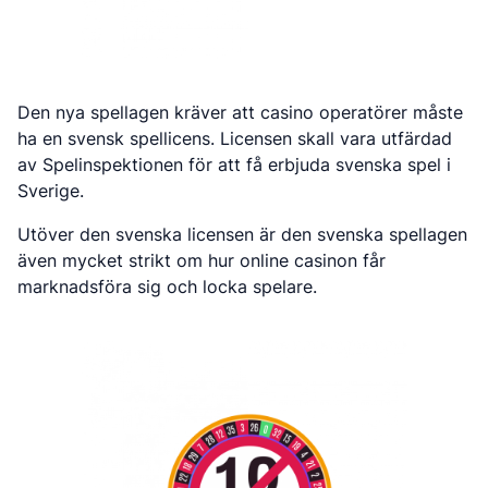
Den nya spellagen kräver att casino operatörer måste
ha en svensk spellicens. Licensen skall vara utfärdad
av Spelinspektionen för att få erbjuda svenska spel i
Sverige.
Utöver den svenska licensen är den svenska spellagen
även mycket strikt om hur online casinon får
marknadsföra sig och locka spelare.