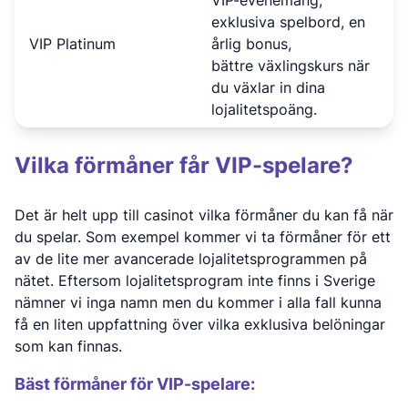
VIP-evenemang,
exklusiva spelbord, en
VIP Platinum
årlig bonus,
bättre växlingskurs när
du växlar in dina
lojalitetspoäng.
Vilka förmåner får VIP-spelare?
Det är helt upp till casinot vilka förmåner du kan få när
du spelar. Som exempel kommer vi ta förmåner för ett
av de lite mer avancerade lojalitetsprogrammen på
nätet. Eftersom lojalitetsprogram inte finns i Sverige
nämner vi inga namn men du kommer i alla fall kunna
få en liten uppfattning över vilka exklusiva belöningar
som kan finnas.
Bäst förmåner för VIP-spelare: