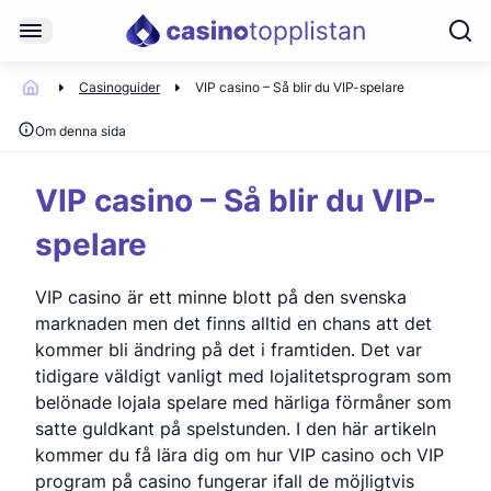
Casinoguider
VIP casino – Så blir du VIP-spelare
Om denna sida
VIP casino – Så blir du VIP-
spelare
VIP casino är ett minne blott på den svenska
marknaden men det finns alltid en chans att det
kommer bli ändring på det i framtiden. Det var
tidigare väldigt vanligt med lojalitetsprogram som
belönade lojala spelare med härliga förmåner som
satte guldkant på spelstunden. I den här artikeln
kommer du få lära dig om hur VIP casino och VIP
program på casino fungerar ifall de möjligtvis