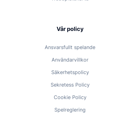
Vår policy
Ansvarsfullt spelande
Användarvillkor
Säkerhetspolicy
Sekretess Policy
Cookie Policy
Spelreglering