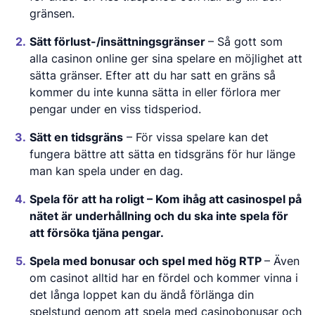
gränsen.
Sätt förlust-/insättningsgränser
– Så gott som
alla casinon online ger sina spelare en möjlighet att
sätta gränser. Efter att du har satt en gräns så
kommer du inte kunna sätta in eller förlora mer
pengar under en viss tidsperiod.
Sätt en tidsgräns
– För vissa spelare kan det
fungera bättre att sätta en tidsgräns för hur länge
man kan spela under en dag.
Spela för att ha roligt
– Kom ihåg att casinospel på
nätet är underhållning och du ska inte spela för
att försöka tjäna pengar.
Spela med bonusar och spel med hög RTP
– Även
om casinot alltid har en fördel och kommer vinna i
det långa loppet kan du ändå förlänga din
spelstund genom att spela med casinobonusar och