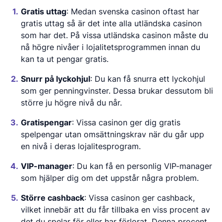
Gratis uttag
: Medan svenska casinon oftast har
gratis uttag så är det inte alla utländska casinon
som har det. På vissa utländska casinon måste du
nå högre nivåer i lojalitetsprogrammen innan du
kan ta ut pengar gratis.
Snurr på lyckohjul
: Du kan få snurra ett lyckohjul
som ger penningvinster. Dessa brukar dessutom bli
större ju högre nivå du når.
Gratispengar
: Vissa casinon ger dig gratis
spelpengar utan omsättningskrav när du går upp
en nivå i deras lojalitesprogram.
VIP-manager
: Du kan få en personlig VIP-manager
som hjälper dig om det uppstår några problem.
Större cashback
: Vissa casinon ger cashback,
vilket innebär att du får tillbaka en viss procent av
det du spelar för eller har förlorat. Denna procent