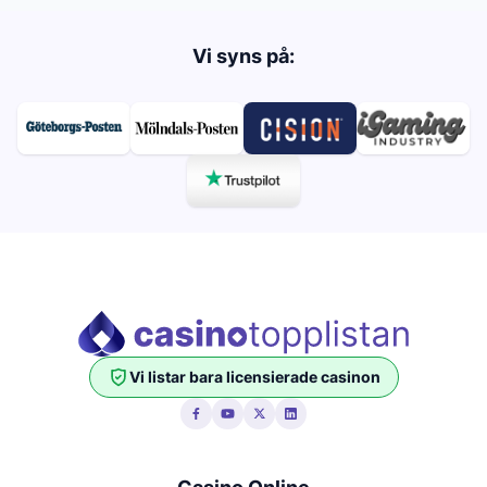
Vi syns på:
Vi listar bara licensierade casinon