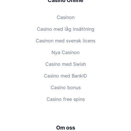
Casino Online
Casinon
Casino med låg insättning
Casinon med svensk licens
Nya Casinon
Casino med Swish
Casino med BankID
Casino bonus
Casino free spins
Om oss