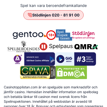
Spel kan vara beroendeframkallande
Stödlinjen 020 - 81 91 00
Casinotopplistan.com är en spelguide som marknadsför och
jämför casino. Hemsidan innehåller information om spelbolag
och betalda länkar till casinon med svensk licens från
Spelinspektionen. Innehållet på webbsidan är avsedd till
personer över 18 år. Bonusar och erbjudanden som presenteras