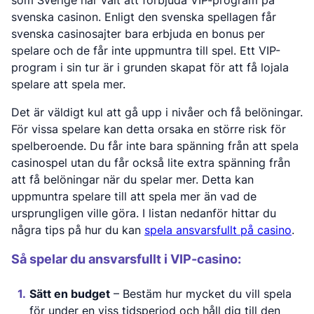
svenska casinon. Enligt den svenska spellagen får
svenska casinosajter bara erbjuda en bonus per
spelare och de får inte uppmuntra till spel. Ett VIP-
program i sin tur är i grunden skapat för att få lojala
spelare att spela mer.
Det är väldigt kul att gå upp i nivåer och få belöningar.
För vissa spelare kan detta orsaka en större risk för
spelberoende. Du får inte bara spänning från att spela
casinospel utan du får också lite extra spänning från
att få belöningar när du spelar mer. Detta kan
uppmuntra spelare till att spela mer än vad de
ursprungligen ville göra. I listan nedanför hittar du
några tips på hur du kan
spela ansvarsfullt på casino
.
Så spelar du ansvarsfullt i VIP-casino:
Sätt en budget
– Bestäm hur mycket du vill spela
för under en viss tidsperiod och håll dig till den