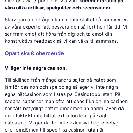
med oss via e-post eller via vårt
kommentarsfält på
våra olika artiklar, spelguider och recensioner
.
Skriv gärna en fråga i kommentarsfältet så kommer en
av våra experter att besvara den så fort hen får tid! Vi
ser fram emot att höra från dig och ta emot din
konstruktiva feedback så vi kan växa tillsammans.
Opartiska & oberoende
Vi äger inte några casinon.
Till skillnad från många andra sajter på nätet som
jämför casinon och spelbolag så äger vi inte några
egna nätcasinon som listas på Casinotopplistan. På
sådana sajter ser man ofta att specifika online casinon
har fått betydligt bättre omdömen än andra, även då
man faktiskt inte hittat extra fördelar på sagt
nätcasino. Vi ger därför inte exklusivt högre betyg
eller omdömen till specifika casinon, utan är