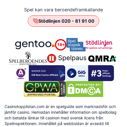
Spel kan vara beroendeframkallande
Stödlinjen 020 - 81 91 00
Casinotopplistan.com är en spelguide som marknadsför och
jämför casino. Hemsidan innehåller information om spelbolag
och betalda länkar till casinon med svensk licens från
Spelinspektionen. Innehållet på webbsidan är avsedd till