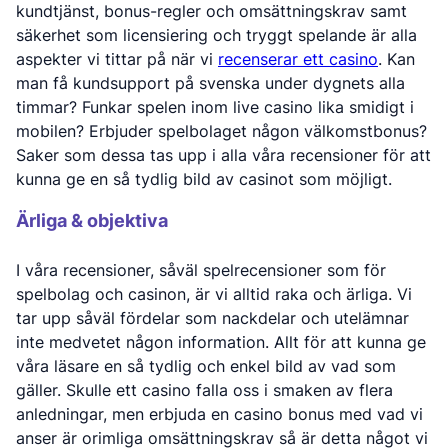
kundtjänst, bonus-regler och omsättningskrav samt
säkerhet som licensiering och tryggt spelande är alla
aspekter vi tittar på när vi
recenserar ett casino
. Kan
man få kundsupport på svenska under dygnets alla
timmar? Funkar spelen inom live casino lika smidigt i
mobilen? Erbjuder spelbolaget någon välkomstbonus?
Saker som dessa tas upp i alla våra recensioner för att
kunna ge en så tydlig bild av casinot som möjligt.
Ärliga & objektiva
I våra recensioner, såväl spelrecensioner som för
spelbolag och casinon, är vi alltid raka och ärliga. Vi
tar upp såväl fördelar som nackdelar och utelämnar
inte medvetet någon information. Allt för att kunna ge
våra läsare en så tydlig och enkel bild av vad som
gäller. Skulle ett casino falla oss i smaken av flera
anledningar, men erbjuda en casino bonus med vad vi
anser är orimliga omsättningskrav så är detta något vi