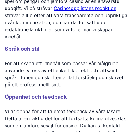
spel om pengar och jämföra casino är en ansvarsfull
uppgift. Vi på strävar
Casinotopplistans redaktion
strävar alltid efter att vara transparenta och uppriktiga
i vår kommunikation, och har därför satt upp
redaktionella riktlinjer som vi följer när vi skapar
innehåll.
Språk och stil
För att skapa ett innehåll som passar vår målgrupp
använder vi oss av ett enkelt, korrekt och lättsamt
språk. Tonen och skriften är lättförståelig och skrivet
på ett professionellt sätt.
Öppenhet och feedback
Vi är öppna för att ta emot feedback av våra läsare.
Detta är en viktig del för att fortsätta kunna utvecklas
som en jämförelsesajt för casino. Du kan ta kontakt