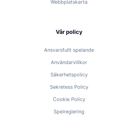
Webbplatskarta
Vår policy
Ansvarsfullt spelande
Användarvillkor
Säkerhetspolicy
Sekretess Policy
Cookie Policy
Spelreglering