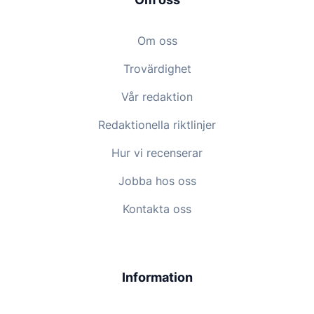
Om oss
Trovärdighet
Vår redaktion
Redaktionella riktlinjer
Hur vi recenserar
Jobba hos oss
Kontakta oss
Information