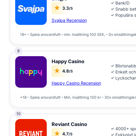
BankID
3.3
/5
Snabb bet
Populära 
Svajpa Recension
18+ – Spela ansvarsfullt – min. insättning 100 SEK, – 0x omsättnings
Happy Casino
Blixtsnab
4.8
/5
Enkelt och
Lyckochan
Happy Casino Recension
+18 – Spela ansvarsfullt – Min. insättning 100 kr – 30x omsättningsk
Reviant Casino
4000+ sp
4.7
/5
Exklusivt 