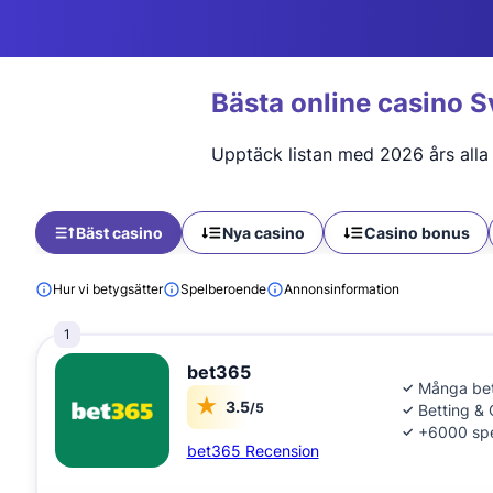
Bästa online casino S
Upptäck listan med 2026 års alla 
Bäst casino
Nya casino
Casino bonus
Hur vi betygsätter
Spelberoende
Annonsinformation
bet365
Många bet
3.5
/5
Betting & 
+6000 sp
bet365 Recension