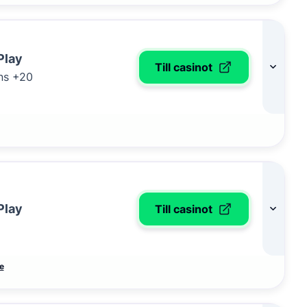
Play
Till casinot
ns +20
Play
Till casinot
e