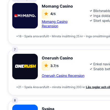
Momang Casino
Blixtsnab
4
/5
Inga dold
Stort spel
Momang Casino
Recension
+18 – Spela ansvarsfullt – Minsta insättning 25 kr – Inga omsättning
Onerush Casino
Enkel navi
3.7
/5
Snabb bet
Onerush Casino Recension
+21 – Spela Ansvarsfullt – minsta insättning 200 kr
Läs regler och vi
Svajpa