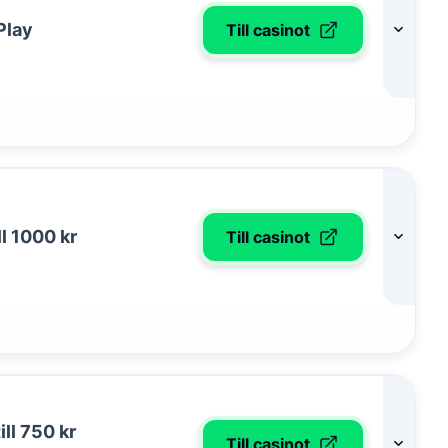
Play
Till casinot
l 1000 kr
Till casinot
ll 750 kr
Till casinot