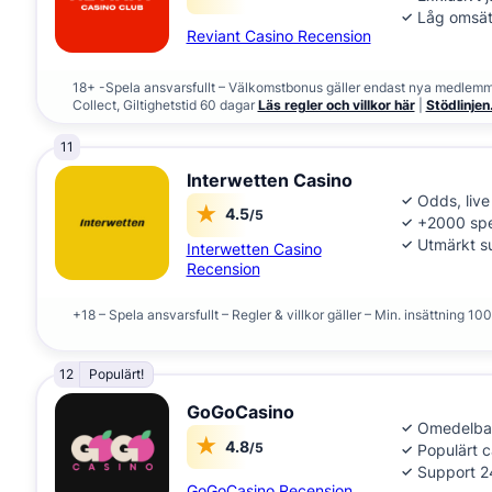
Låg omsät
Reviant Casino Recension
18+ -Spela ansvarsfullt – Välkomstbonus gäller endast nya medlemma
Collect, Giltighetstid 60 dagar
Läs regler och villkor här
|
Stödlinjen
Interwetten Casino
Odds, live
4.5
/5
+2000 spe
Utmärkt s
Interwetten Casino
Recension
+18 – Spela ansvarsfullt – Regler & villkor gäller – Min. insättning
Populärt!
GoGoCasino
Omedelbar
4.8
/5
Populärt c
Support 2
GoGoCasino Recension