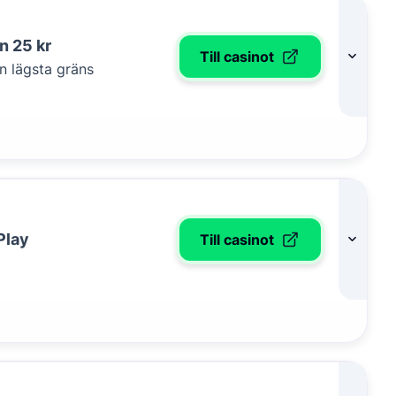
ån 25 kr
Till casinot
n lägsta gräns
Play
Till casinot