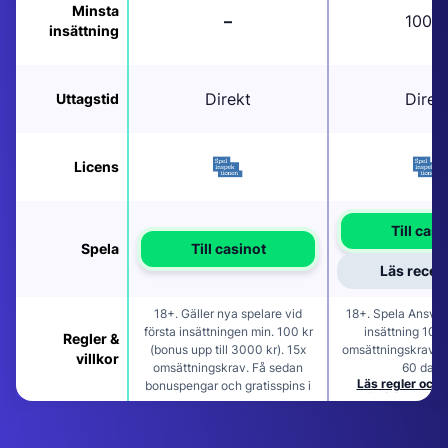
Minsta
–
100 k
insättning
Direkt
Direk
Uttagstid
Licens
Till casi
Spela
Till casinot
Läs recen
18+. Gäller nya spelare vid
18+. Spela Ansvars
första insättningen min. 100 kr
insättning 100 
Regler &
(bonus upp till 3000 kr). 15x
omsättningskrav- 
villkor
omsättningskrav. Få sedan
60 daga
Läs regler och v
bonuspengar och gratisspins i
Stödlinjen.se
Sp
Pirots 5. Giltigt i 60 dagar.
Läs regler och villkor här
Stödlinjen.se
Spelpaus.se