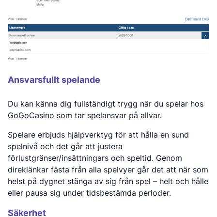
Ansvarsfullt spelande
Du kan känna dig fullständigt trygg när du spelar hos
GoGoCasino som tar spelansvar på allvar.
Spelare erbjuds hjälpverktyg för att hålla en sund
spelnivå och det går att justera
förlustgränser/insättningars och speltid. Genom
direklänkar fästa från alla spelvyer går det att när som
helst på dygnet stänga av sig från spel – helt och hålle
eller pausa sig under tidsbestämda perioder.
Säkerhet