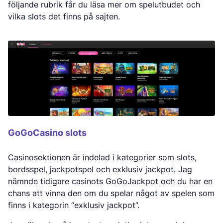
följande rubrik får du läsa mer om spelutbudet och
vilka slots det finns på sajten.
GoGoCasino slots
Casinosektionen är indelad i kategorier som slots,
bordsspel, jackpotspel och exklusiv jackpot. Jag
nämnde tidigare casinots GoGoJackpot och du har en
chans att vinna den om du spelar något av spelen som
finns i kategorin “exklusiv jackpot”.