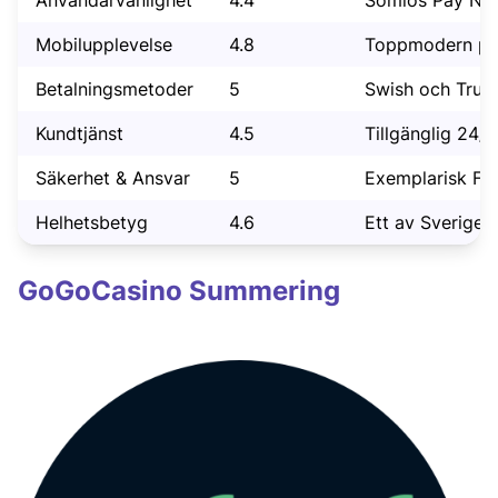
Mobilupplevelse
4.8
Toppmodern pla
Betalningsmetoder
5
Swish och Trust
Kundtjänst
4.5
Tillgänglig 24/7
Säkerhet & Ansvar
5
Exemplarisk FAQ
Helhetsbetyg
4.6
Ett av Sveriges
GoGoCasino Summering