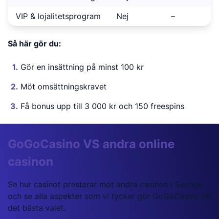
VIP & lojalitetsprogram
Nej
–
Så här gör du:
Gör en insättning på minst 100 kr
Möt omsättningskravet
Få bonus upp till 3 000 kr och 150 freespins
GoGoCasino VS andra online
casinon
Se hur casinot presterar mot andra casinon i Sverige
och se alla aspekter som vi tycker gör GoGoCasino till
det bästa valet.