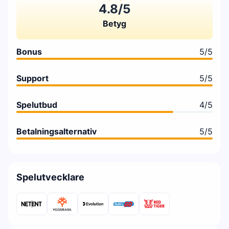
4.8
/5
Betyg
Bonus
5/5
Support
5/5
Spelutbud
4/5
Betalningsalternativ
5/5
Spelutvecklare