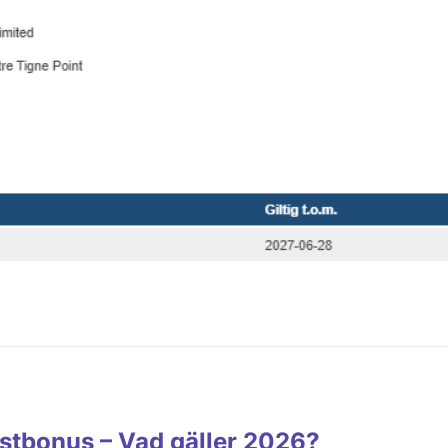
tbonus – Vad gäller 2026?