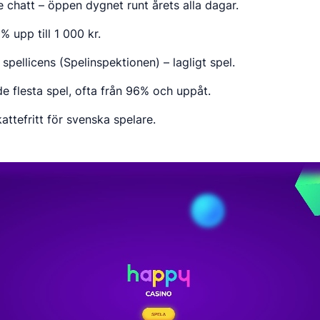
e chatt – öppen dygnet runt årets alla dagar.
 upp till 1 000 kr.
pellicens (Spelinspektionen) – lagligt spel.
 flesta spel, ofta från 96% och uppåt.
ttefritt för svenska spelare.