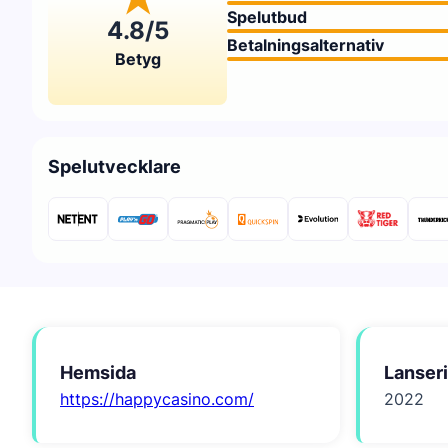
Spelutbud
4.8
/5
Betalningsalternativ
Betyg
Spelutvecklare
Hemsida
Lanser
https://happycasino.com/
2022