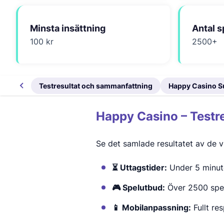
Minsta insättning
Antal s
100 kr
2500+
Testresultat och sammanfattning
Happy Casino 
Happy Casino – Testr
Se det samlade resultatet av de v
⏳ Uttagstider:
Under 5 minute
🎮 Spelutbud:
Över 2500 spel 
📱 Mobilanpassning:
Fullt re