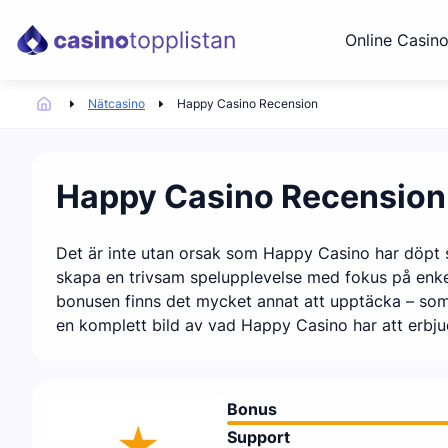
Online Casin
Nätcasino
Happy Casino Recension
Happy Casino Recension
Det är inte utan orsak som Happy Casino har döpt 
skapa en trivsam spelupplevelse med fokus på enke
bonusen finns det mycket annat att upptäcka – som 
en komplett bild av vad Happy Casino har att erbju
Bonus
Support