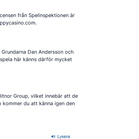
icensen från Spelinspektionen är
happycasino.com.
. Grundarna Dan Andersson och
 spela här känns därför mycket
itnor Group, vilket innebär att de
no kommer du att känna igen den