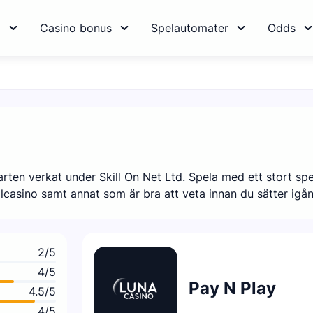
o
Casino bonus
Spelautomater
Odds
rten verkat under Skill On Net Ltd. Spela med ett stort spe
lcasino samt annat som är bra att veta innan du sätter igå
2/5
4/5
Pay N Play
4.5/5
4/5