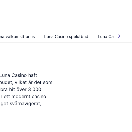
na välkomstbonus
Luna Casino spelutbud
Luna Casino på m
 Luna Casino haft
budet, vilket är det som
 bra bit över 3 000
 är ett modernt casino
got svårnavigerat,