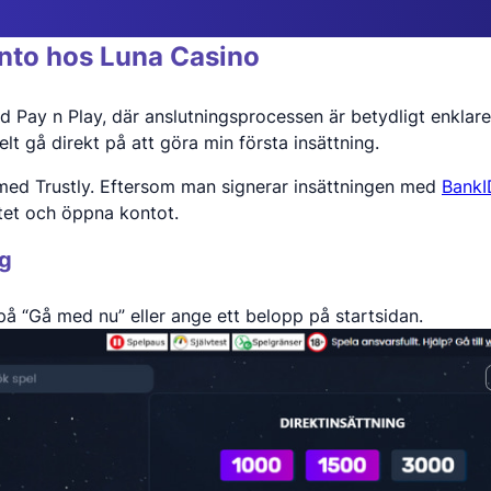
onto hos Luna Casino
d Pay n Play, där anslutningsprocessen är betydligt enklar
elt gå direkt på att göra min första insättning.
 med Trustly. Eftersom man signerar insättningen med
BankI
itet och öppna kontot.
ng
 på “Gå med nu” eller ange ett belopp på startsidan.