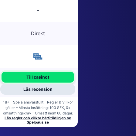
–
Direkt
Till casinot
Läs recension
18+ – Spela ansvarsfullt – Regler & Villkor
gäller – Minsta insättning: 100 SEK, 0x
omsättningskrav – Omsätt inom 60 dagar.
Läs regler och villkor här
Stödlinjen.se
Spelpaus.se