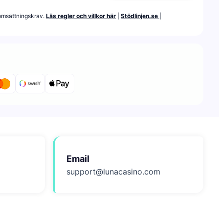
 omsättningskrav.
Läs regler och villkor här
|
Stödlinjen.se
|
Email
support@lunacasino.com