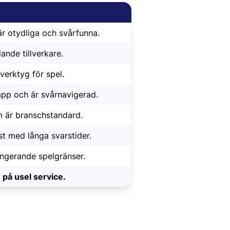
är otydliga och svårfunna.
nde tillverkare.
verktyg för spel.
pp och är svårnavigerad.
m är branschstandard.
t med långa svarstider.
ungerande spelgränser.
 på usel service.