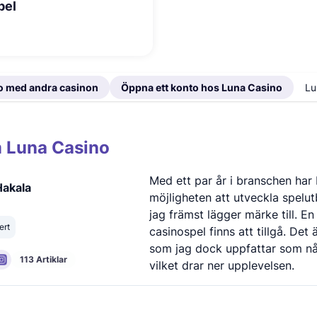
pel
o med andra casinon
Öppna ett konto hos Luna Casino
Lu
 Luna Casino
Med ett par år i branschen har
akala
möjligheten att utveckla spelut
jag främst lägger märke till. En
ert
casinospel finns att tillgå. Det
som jag dock uppfattar som nå
113 Artiklar
vilket drar ner upplevelsen.