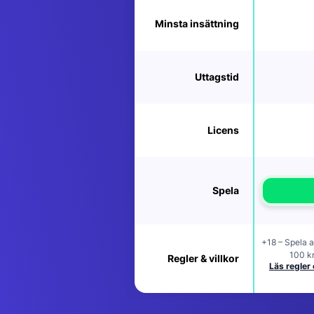
Minsta insättning
Uttagstid
Licens
Spela
+18 – Spela a
100 kr
Regler & villkor
Läs regler 