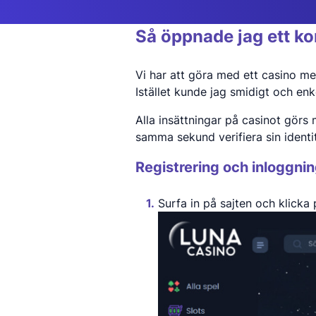
Så öppnade jag ett k
Vi har att göra med ett casino me
Istället kunde jag smidigt och enk
Alla insättningar på casinot görs
samma sekund verifiera sin ident
Registrering och inloggni
Surfa in på sajten och klicka