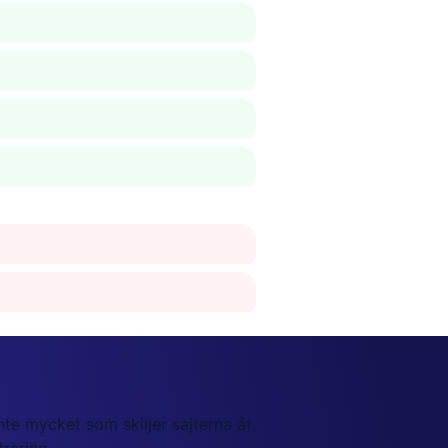
nte mycket som skiljer sajterna åt.