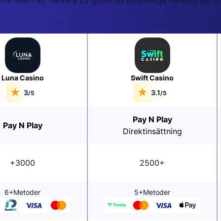
ite svårt att hantera på grund av bristfälliga verktyg för fil
Luna Casino
Swift Casino
3
3.1
/5
/5
Pay N Play
Pay N Play
Direktinsättning
+3000
2500+
6+Metoder
5+Metoder