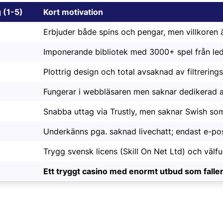
 (1-5)
Kort motivation
Erbjuder både spins och pengar, men villkoren 
Imponerande bibliotek med 3000+ spel från leda
Plottrig design och total avsaknad av filtrerings
Fungerar i webbläsaren men saknar dedikerad a
Snabba uttag via Trustly, men saknar Swish so
Underkänns pga. saknad livechatt; endast e-pos
Trygg svensk licens (Skill On Net Ltd) och välf
Ett tryggt casino med enormt utbud som faller