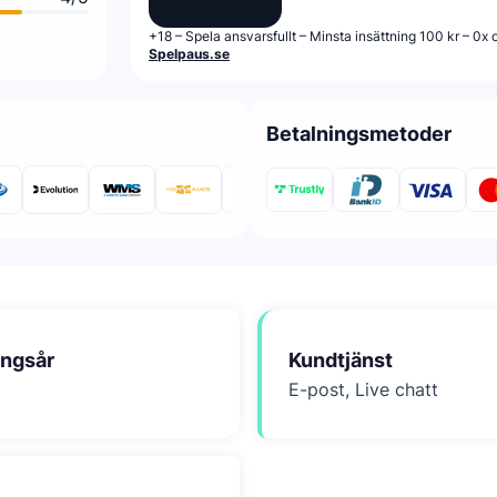
+18 – Spela ansvarsfullt – Minsta insättning 100 kr – 0x
Spelpaus.se
Betalningsmetoder
ingsår
Kundtjänst
E-post, Live chatt