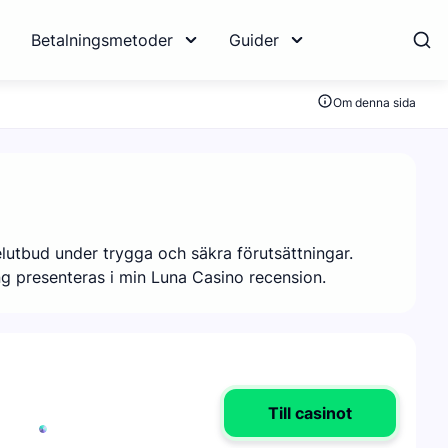
Betalningsmetoder
Guider
Om denna sida
lutbud under trygga och säkra förutsättningar.
ng presenteras i min Luna Casino recension.
Till casinot