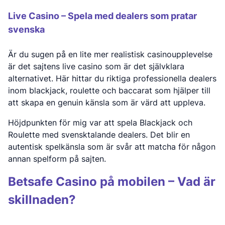
Live Casino – Spela med dealers som pratar
svenska
Är du sugen på en lite mer realistisk casinoupplevelse
är det sajtens live casino som är det självklara
alternativet. Här hittar du riktiga professionella dealers
inom blackjack, roulette och baccarat som hjälper till
att skapa en genuin känsla som är värd att uppleva.
Höjdpunkten för mig var att spela Blackjack och
Roulette med svensktalande dealers. Det blir en
autentisk spelkänsla som är svår att matcha för någon
annan spelform på sajten.
Betsafe Casino på mobilen – Vad är
skillnaden?