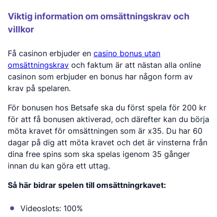
Viktig information om omsättningskrav och
villkor
Få casinon erbjuder en
casino bonus utan
omsättningskrav
och faktum är att nästan alla online
casinon som erbjuder en bonus har någon form av
krav på spelaren.
För bonusen hos Betsafe ska du först spela för 200 kr
för att få bonusen aktiverad, och därefter kan du börja
möta kravet för omsättningen som är x35. Du har 60
dagar på dig att möta kravet och det är vinsterna från
dina free spins som ska spelas igenom 35 gånger
innan du kan göra ett uttag.
Så här bidrar spelen till omsättningrkavet:
Videoslots: 100%