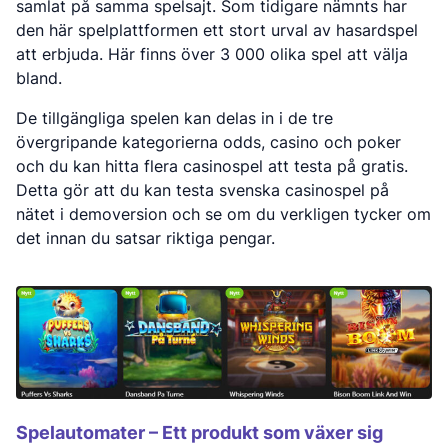
samlat på samma spelsajt. Som tidigare nämnts har
den här spelplattformen ett stort urval av hasardspel
att erbjuda. Här finns över 3 000 olika spel att välja
bland.
De tillgängliga spelen kan delas in i de tre
övergripande kategorierna odds, casino och poker
och du kan hitta flera casinospel att testa på gratis.
Detta gör att du kan testa svenska casinospel på
nätet i demoversion och se om du verkligen tycker om
det innan du satsar riktiga pengar.
Spelautomater – Ett produkt som växer sig