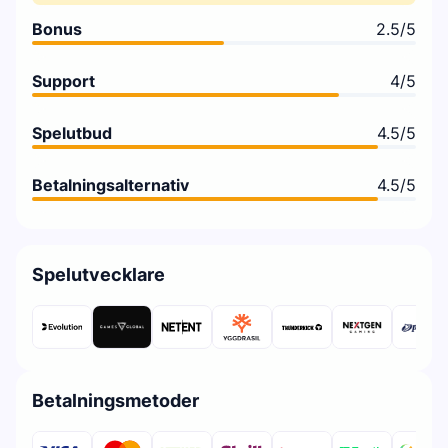
Bonus
2.5/5
Support
4/5
Spelutbud
4.5/5
Betalningsalternativ
4.5/5
Spelutvecklare
Betalningsmetoder