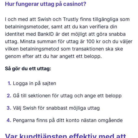
Hur fungerar uttag på casinot?
I och med att Swish och Trustly finns tillgängliga som
betalningsmetoder, samt att du kan verifiera din
identitet med BankID är det möjligt att göra snabba
uttag. Minsta summan för uttag är 100 kr och du väljer
vilken betalningsmetod som transaktionen ska ske
genom efter att du har angett ett belopp.
Så gör du ett uttag:
Logga in på sajten
Gå till sektionen för uttag och ange ett belopp
Välj Swish för snabbast möjliga uttag
Pengarna finns på ditt konto nästan omgående
Var kundtjänsten effektiv med att