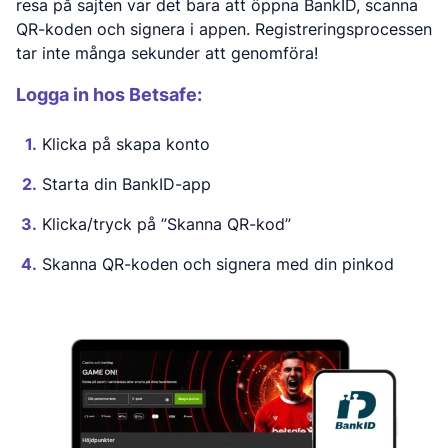
resa på sajten var det bara att öppna BankID, scanna
QR-koden och signera i appen. Registreringsprocessen
tar inte många sekunder att genomföra!
Logga in hos Betsafe:
Klicka på skapa konto
Starta din BankID-app
Klicka/tryck på ”Skanna QR-kod”
Skanna QR-koden och signera med din pinkod