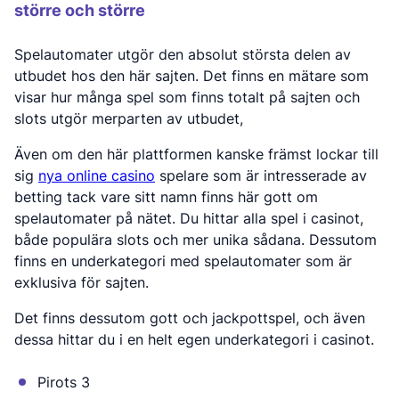
större och större
Spelautomater utgör den absolut största delen av
utbudet hos den här sajten. Det finns en mätare som
visar hur många spel som finns totalt på sajten och
slots utgör merparten av utbudet,
Även om den här plattformen kanske främst lockar till
sig
nya online casino
spelare som är intresserade av
betting tack vare sitt namn finns här gott om
spelautomater på nätet. Du hittar alla spel i casinot,
både populära slots och mer unika sådana. Dessutom
finns en underkategori med spelautomater som är
exklusiva för sajten.
Det finns dessutom gott och jackpottspel, och även
dessa hittar du i en helt egen underkategori i casinot.
Pirots 3