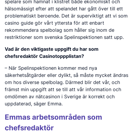
spelare som hamnat i klistret både ekonomiskt och
hälsomässigt efter att spelandet har gått över till ett
problematiskt beroende. Det är superviktigt att vi som
casino guide gör vårt yttersta för att enbart
rekommendera spelbolag som håller sig inom de
restriktioner som svenska Spelinspektionen satt upp.
Vad är den viktigaste uppgift du har som
chefsredaktör Casinotoppplistan?
– När Spelinspektionen kommer med nya
säkerhetsåtgärder eller dylikt, så måste mycket ändras
om hos diverse spelbolag. Därmed blir det vår, och
främst min uppgift att se till att vår information och
omdömen av nätcasinon i Sverige är korrekt och
uppdaterad, säger Emma.
Emmas arbetsområden som
chefsredaktör