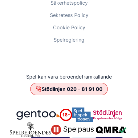
Säkerhetspolicy
Sekretess Policy
Cookie Policy
Spelreglering
Spel kan vara beroendeframkallande
Stödlinjen 020 - 81 91 00