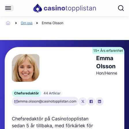
Om oss
Emma Olsson
15+ Års erfarenhet
Emma
Olsson
Hon/Henne
Chefsredaktör
44 Artiklar
emma.olsson@casinotopplistan.com
Chefsredaktör på Casinotopplistan
sedan 5 år tillbaka, med förkärlek för