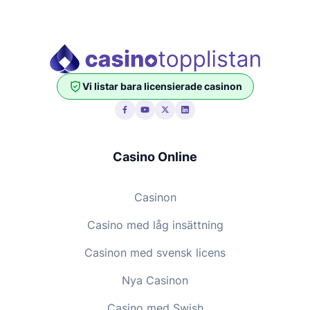
Vi listar bara licensierade casinon
Casino Online
Casinon
Casino med låg insättning
Casinon med svensk licens
Nya Casinon
Casino med Swish