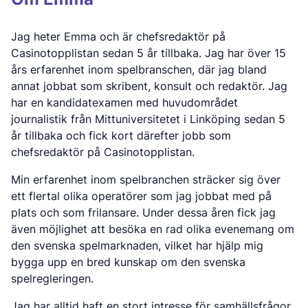
Jag heter Emma och är chefsredaktör på
Casinotopplistan sedan 5 år tillbaka. Jag har över 15
års erfarenhet inom spelbranschen, där jag bland
annat jobbat som skribent, konsult och redaktör. Jag
har en kandidatexamen med huvudområdet
journalistik från Mittuniversitetet i Linköping sedan 5
år tillbaka och fick kort därefter jobb som
chefsredaktör på Casinotopplistan.
Min erfarenhet inom spelbranchen sträcker sig över
ett flertal olika operatörer som jag jobbat med på
plats och som frilansare. Under dessa åren fick jag
även möjlighet att besöka en rad olika evenemang om
den svenska spelmarknaden, vilket har hjälp mig
bygga upp en bred kunskap om den svenska
spelregleringen.
Jag har alltid haft en stort intresse för samhällsfrågor