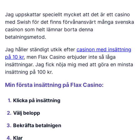
Jag uppskattar speciellt mycket att det är ett casino
med Swish för det finns förvånansvärt många svenska
casinon som helt lämnar borta denna
betalningsmetod.
Jag håller ständigt utkik efter
casinon med insättning
på 10 kr
, men Flax Casino erbjuder inte så låga
insättningar. Jag fick nöja mig med att göra en minsta
insättning på 100 kr.
Min första insättning på Flax Casino:
Klicka på insättning
Välj belopp
Bekräfta betalnigen
Klar