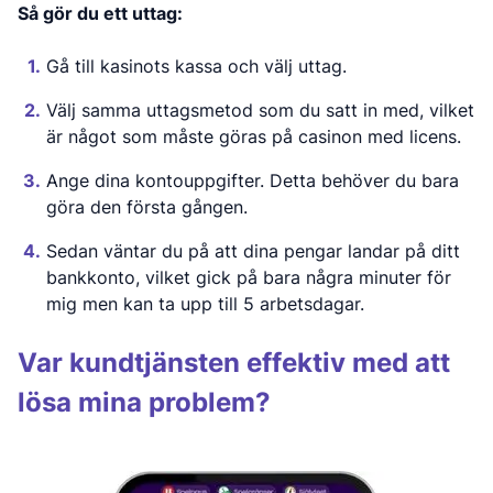
Så gör du ett uttag:
Gå till kasinots kassa och välj uttag.
Välj samma uttagsmetod som du satt in med, vilket
är något som måste göras på casinon med licens.
Ange dina kontouppgifter. Detta behöver du bara
göra den första gången.
Sedan väntar du på att dina pengar landar på ditt
bankkonto, vilket gick på bara några minuter för
mig men kan ta upp till 5 arbetsdagar.
Var kundtjänsten effektiv med att
lösa mina problem?