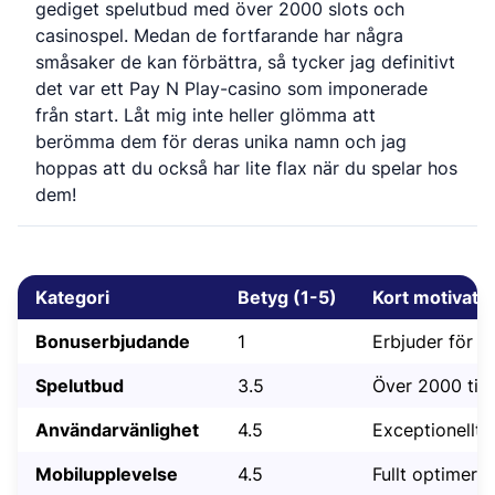
gediget spelutbud med över 2000 slots och
casinospel. Medan de fortfarande har några
småsaker de kan förbättra, så tycker jag definitivt
det var ett Pay N Play-casino som imponerade
från start. Låt mig inte heller glömma att
berömma dem för deras unika namn och jag
hoppas att du också har lite flax när du spelar hos
dem!
Kategori
Betyg (1-5)
Kort motivati
Bonuserbjudande
1
Erbjuder för n
Spelutbud
3.5
Över 2000 titl
Användarvänlighet
4.5
Exceptionellt 
Mobilupplevelse
4.5
Fullt optimera