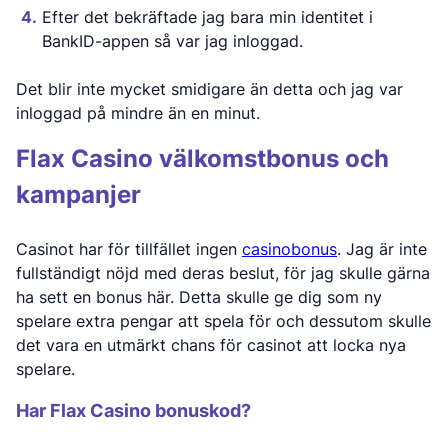
Efter det bekräftade jag bara min identitet i
BankID-appen så var jag inloggad.
Det blir inte mycket smidigare än detta och jag var
inloggad på mindre än en minut.
Flax Casino välkomstbonus och
kampanjer
Casinot har för tillfället ingen
casinobonus
. Jag är inte
fullständigt nöjd med deras beslut, för jag skulle gärna
ha sett en bonus här. Detta skulle ge dig som ny
spelare extra pengar att spela för och dessutom skulle
det vara en utmärkt chans för casinot att locka nya
spelare.
Har Flax Casino bonuskod?