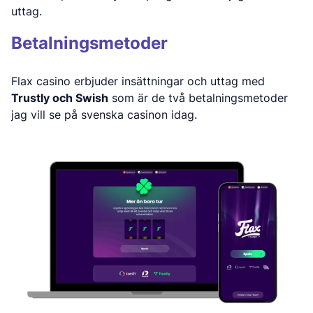
uttag.
Betalningsmetoder
Flax casino erbjuder insättningar och uttag med
Trustly och Swish
som är de två betalningsmetoder
jag vill se på svenska casinon idag.