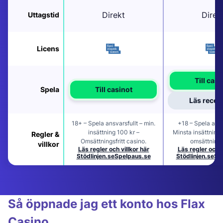
Direkt
Direk
Uttagstid
Licens
Till casi
Spela
Till casinot
Läs recen
18+ – Spela ansvarsfullt – min.
+18 – Spela ansv
insättning 100 kr –
Minsta insättning 
Regler &
Omsättningsfritt casino.
omsättning
villkor
Läs regler och villkor här
Läs regler och v
Stödlinjen.se
Spelpaus.se
Stödlinjen.se
Sp
Så öppnade jag ett konto hos Flax
Casino