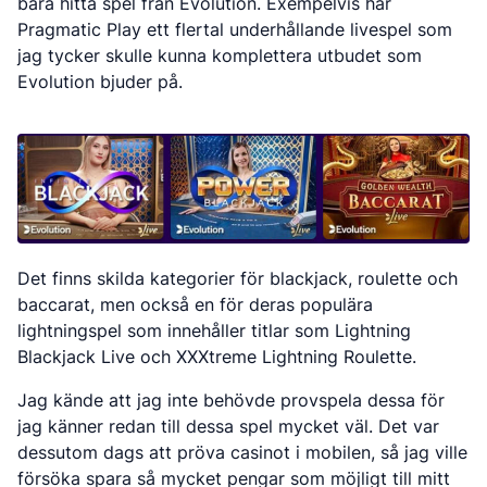
bara hitta spel från Evolution. Exempelvis har
Pragmatic Play ett flertal underhållande livespel som
jag tycker skulle kunna komplettera utbudet som
Evolution bjuder på.
Det finns skilda kategorier för blackjack, roulette och
baccarat, men också en för deras populära
lightningspel som innehåller titlar som Lightning
Blackjack Live och XXXtreme Lightning Roulette.
Jag kände att jag inte behövde provspela dessa för
jag känner redan till dessa spel mycket väl. Det var
dessutom dags att pröva casinot i mobilen, så jag ville
försöka spara så mycket pengar som möjligt till mitt