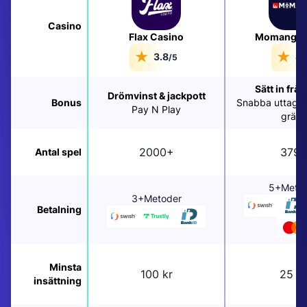
Casino
Flax Casino
Momang C
3.8
4
/5
/
Sätt in från
Drömvinst & jackpott
Bonus
Snabba uttag u
Pay N Play
gräns
2000+
3793
Antal spel
5+Meto
3+Metoder
Betalning
Minsta
100 kr
25 kr
insättning