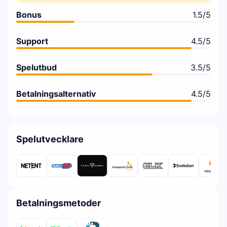
Bonus
1.5/5
Support
4.5/5
Spelutbud
3.5/5
Betalningsalternativ
4.5/5
Spelutvecklare
Betalningsmetoder