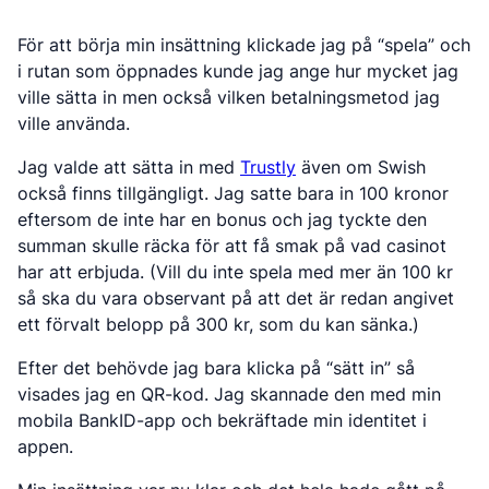
För att börja min insättning klickade jag på “spela” och
i rutan som öppnades kunde jag ange hur mycket jag
ville sätta in men också vilken betalningsmetod jag
ville använda.
Jag valde att sätta in med
Trustly
även om Swish
också finns tillgängligt. Jag satte bara in 100 kronor
eftersom de inte har en bonus och jag tyckte den
summan skulle räcka för att få smak på vad casinot
har att erbjuda. (Vill du inte spela med mer än 100 kr
så ska du vara observant på att det är redan angivet
ett förvalt belopp på 300 kr, som du kan sänka.)
Efter det behövde jag bara klicka på “sätt in” så
visades jag en QR-kod. Jag skannade den med min
mobila BankID-app och bekräftade min identitet i
appen.