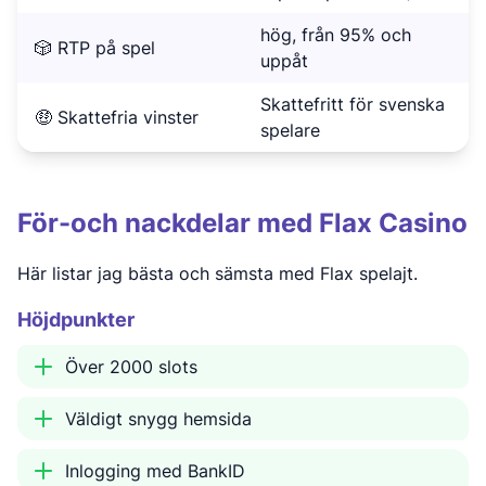
hög, från 95% och
🎲 RTP på spel
uppåt
Skattefritt för svenska
🤑 Skattefria vinster
spelare
För-och nackdelar med Flax Casino
Här listar jag bästa och sämsta med Flax spelajt.
Höjdpunkter
Över 2000 slots
Väldigt snygg hemsida
Inlogging med BankID