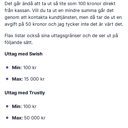
Det går ändå att ta ut så lite som 100 kronor direkt
från kassan. Vill du ta ut en mindre summa går det
genom att kontakta kundtjänsten, men då tar de ut en
avgift på 50 kronor och jag tycker inte det är värt det.
Flax listar också sina uttagsgränser och de ser ut på
följande sätt.
Uttag med Swish
Min:
100 kr
Max:
15 000 kr
Uttag med Trustly
Min:
100 kr
Max:
50 000 kr