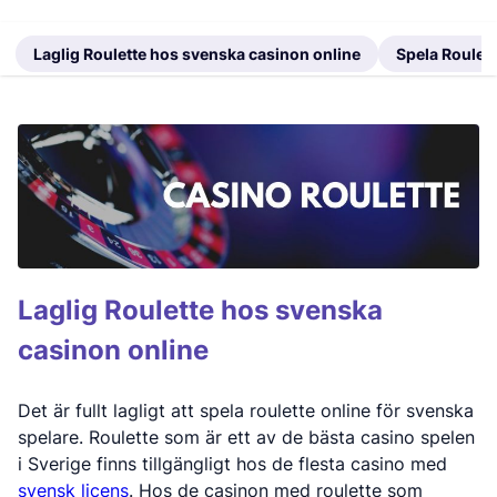
Laglig Roulette hos svenska casinon online
Spela Roulett
Laglig Roulette hos svenska
casinon online
Det är fullt lagligt att spela roulette online för svenska
spelare. Roulette som är ett av de bästa casino spelen
i Sverige finns tillgängligt hos de flesta casino med
svensk licens
. Hos de casinon med roulette som