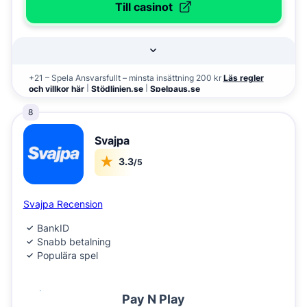
Till casinot
+21 – Spela Ansvarsfullt – minsta insättning 200 kr
Läs regler
och villkor här
|
Stödlinjen.se
|
Spelpaus.se
Svajpa
3.3
/5
Svajpa Recension
BankID
Snabb betalning
Populära spel
Pay N Play