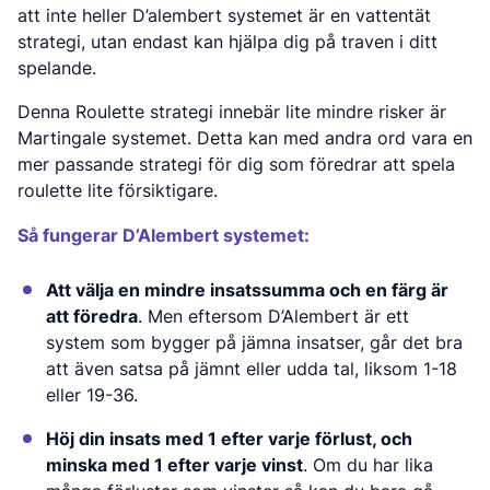
att inte heller D’alembert systemet är en vattentät
strategi, utan endast kan hjälpa dig på traven i ditt
spelande.
Denna Roulette strategi innebär lite mindre risker är
Martingale systemet. Detta kan med andra ord vara en
mer passande strategi för dig som föredrar att spela
roulette lite försiktigare.
Så fungerar D’Alembert systemet:
Att välja en mindre insatssumma och en färg är
att föredra
. Men eftersom D’Alembert är ett
system som bygger på jämna insatser, går det bra
att även satsa på jämnt eller udda tal, liksom 1-18
eller 19-36.
Höj din insats med 1 efter varje förlust, och
minska med 1 efter varje vinst
. Om du har lika