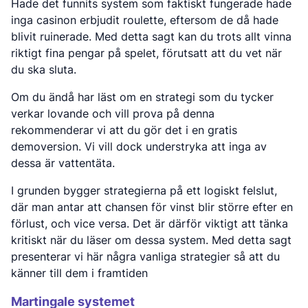
Hade det funnits system som faktiskt fungerade hade
inga casinon erbjudit roulette, eftersom de då hade
blivit ruinerade. Med detta sagt kan du trots allt vinna
riktigt fina pengar på spelet, förutsatt att du vet när
du ska sluta.
Om du ändå har läst om en strategi som du tycker
verkar lovande och vill prova på denna
rekommenderar vi att du gör det i en gratis
demoversion. Vi vill dock understryka att inga av
dessa är vattentäta.
I grunden bygger strategierna på ett logiskt felslut,
där man antar att chansen för vinst blir större efter en
förlust, och vice versa. Det är därför viktigt att tänka
kritiskt när du läser om dessa system. Med detta sagt
presenterar vi här några vanliga strategier så att du
känner till dem i framtiden
Martingale systemet