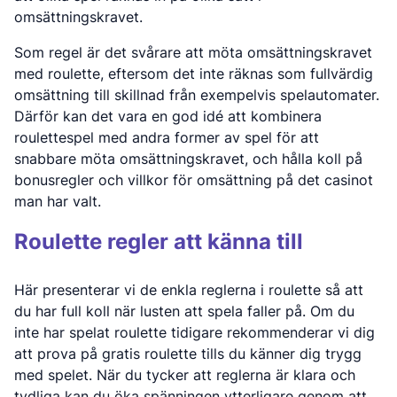
omsättningskravet.
Som regel är det svårare att möta omsättningskravet
med roulette, eftersom det inte räknas som fullvärdig
omsättning till skillnad från exempelvis spelautomater.
Därför kan det vara en god idé att kombinera
roulettespel med andra former av spel för att
snabbare möta omsättningskravet, och hålla koll på
bonusregler och villkor för omsättning på det casinot
man har valt.
Roulette regler att känna till
Här presenterar vi de enkla reglerna i roulette så att
du har full koll när lusten att spela faller på. Om du
inte har spelat roulette tidigare rekommenderar vi dig
att prova på gratis roulette tills du känner dig trygg
med spelet. När du tycker att reglerna är klara och
tydliga kan du öka spänningen ytterligare genom att