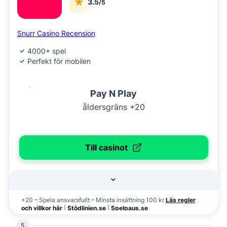
3.5
/5
Snurr Casino Recension
4000+ spel
Perfekt för mobilen
Pay N Play
åldersgräns +20
Till casinot
+20 – Spela ansvarsfullt – Minsta insättning 100 kr
Läs regler
och villkor här
|
Stödlinjen.se
|
Spelpaus.se