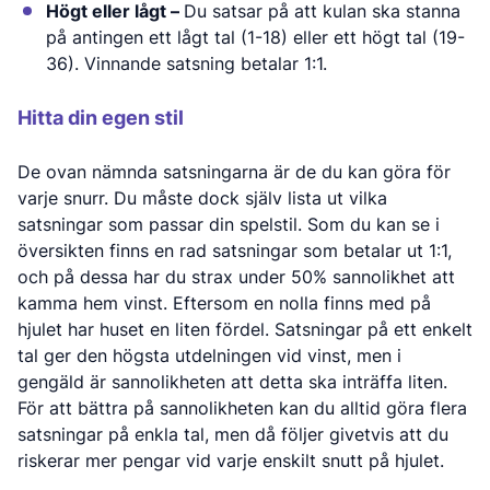
Högt eller lågt –
Du satsar på att kulan ska stanna
på antingen ett lågt tal (1-18) eller ett högt tal (19-
36). Vinnande satsning betalar 1:1.
Hitta din egen stil
De ovan nämnda satsningarna är de du kan göra för
varje snurr. Du måste dock själv lista ut vilka
satsningar som passar din spelstil. Som du kan se i
översikten finns en rad satsningar som betalar ut 1:1,
och på dessa har du strax under 50% sannolikhet att
kamma hem vinst. Eftersom en nolla finns med på
hjulet har huset en liten fördel. Satsningar på ett enkelt
tal ger den högsta utdelningen vid vinst, men i
gengäld är sannolikheten att detta ska inträffa liten.
För att bättra på sannolikheten kan du alltid göra flera
satsningar på enkla tal, men då följer givetvis att du
riskerar mer pengar vid varje enskilt snutt på hjulet.