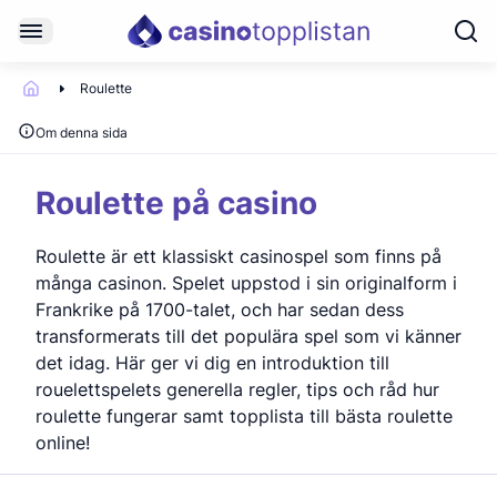
Roulette
Om denna sida
Roulette på casino
Roulette är ett klassiskt casinospel som finns på
många casinon. Spelet uppstod i sin originalform i
Frankrike på 1700-talet, och har sedan dess
transformerats till det populära spel som vi känner
det idag. Här ger vi dig en introduktion till
rouelettspelets generella regler, tips och råd hur
roulette fungerar samt topplista till bästa roulette
online!