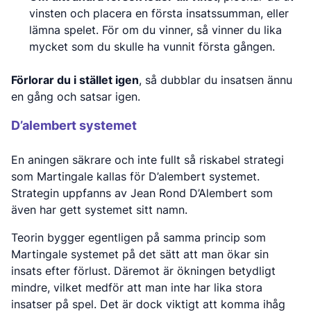
vinsten och placera en första insatssumman, eller
lämna spelet. För om du vinner, så vinner du lika
mycket som du skulle ha vunnit första gången.
Förlorar du i stället igen
, så dubblar du insatsen ännu
en gång och satsar igen.
D’alembert systemet
En aningen säkrare och inte fullt så riskabel strategi
som Martingale kallas för D’alembert systemet.
Strategin uppfanns av Jean Rond D’Alembert som
även har gett systemet sitt namn.
Teorin bygger egentligen på samma princip som
Martingale systemet på det sätt att man ökar sin
insats efter förlust. Däremot är ökningen betydligt
mindre, vilket medför att man inte har lika stora
insatser på spel. Det är dock viktigt att komma ihåg