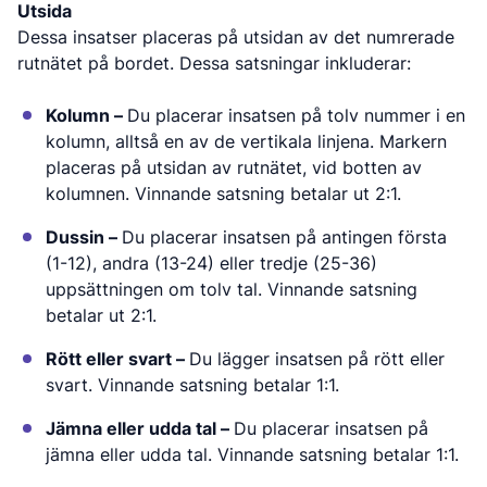
Utsida
Dessa insatser placeras på utsidan av det numrerade
rutnätet på bordet. Dessa satsningar inkluderar:
Kolumn –
Du placerar insatsen på tolv nummer i en
kolumn, alltså en av de vertikala linjena. Markern
placeras på utsidan av rutnätet, vid botten av
kolumnen. Vinnande satsning betalar ut 2:1.
Dussin –
Du placerar insatsen på antingen första
(1-12), andra (13-24) eller tredje (25-36)
uppsättningen om tolv tal. Vinnande satsning
betalar ut 2:1.
Rött eller svart –
Du lägger insatsen på rött eller
svart. Vinnande satsning betalar 1:1.
Jämna eller udda tal –
Du placerar insatsen på
jämna eller udda tal. Vinnande satsning betalar 1:1.