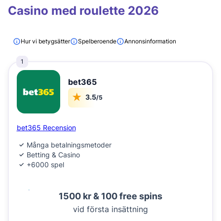
Casino med roulette 2026
Hur vi betygsätter
Spelberoende
Annonsinformation
bet365
3.5
/5
bet365 Recension
Många betalningsmetoder
Betting & Casino
+6000 spel
1500 kr & 100 free spins
vid första insättning