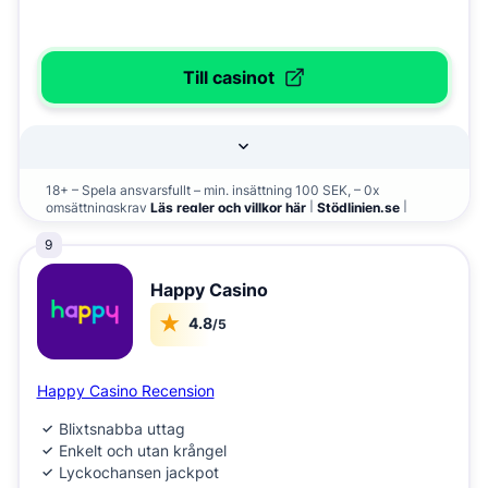
Till casinot
18+ – Spela ansvarsfullt – min. insättning 100 SEK, – 0x
omsättningskrav
Läs regler och villkor här
|
Stödlinjen.se
|
Spelpaus.se
Happy Casino
4.8
/5
Happy Casino Recension
Blixtsnabba uttag
Enkelt och utan krångel
Lyckochansen jackpot