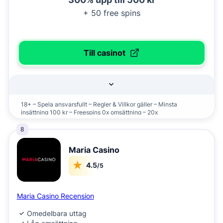
+ 50 free spins
Till casinot
18+ – Spela ansvarsfullt – Regler & Villkor gäller – Minsta
insättning 100 kr – Freespins 0x omsättning – 20x
omsättningskrav på bonus + insättning – Odds 8x
omsättningskrav min 1.80 odds – Omsätt inom 90 dagar.
Läs
regler och villkor här
|
Stödlinjen.se
|
Spelpaus.se
Maria Casino
4.5
/5
Maria Casino Recension
Omedelbara uttag