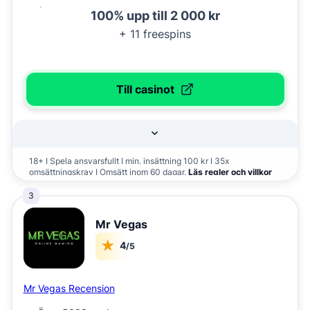
100% upp till 2 000 kr
+ 11 freespins
Till casinot
18+ I Spela ansvarsfullt I min. insättning 100 kr I 35x
omsättningskrav I Omsätt inom 60 dagar.
Läs regler och villkor
här
|
Stödlinjen.se
|
Spelpaus.se
Mr Vegas
4
/5
Mr Vegas Recension