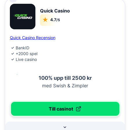
Quick Casino
4.7
/5
Quick Casino Recension
BankID
+2000 spel
Live casino
100% upp till 2500 kr
med Swish & Zimpler
Till casinot