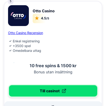
Gilitg i 60 dagar.
Läs regler och villkor här
|
Stödlinjen.se
|
Spelpaus.se
Otto Casino
4.5
/5
Otto Casino Recension
Enkel registrering
+3500 spel
Omedelbara uttag
10 free spins & 1500 kr
Bonus utan insättning
Till casinot