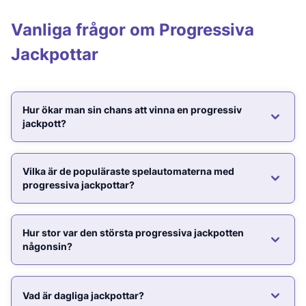
Vanliga frågor om Progressiva
Jackpottar
Hur ökar man sin chans att vinna en progressiv
jackpott?
Vilka är de populäraste spelautomaterna med
progressiva jackpottar?
Hur stor var den största progressiva jackpotten
någonsin?
Vad är dagliga jackpottar?