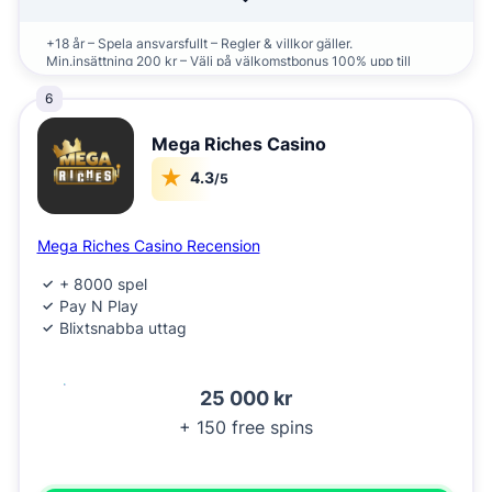
+18 år – Spela ansvarsfullt – Regler & villkor gäller.
Min.insättning 200 kr – Välj på välkomstbonus 100% upp till
1500 kr eller 10 free spins i spelautomaten Otto Fast &
Fortunate Dream Drop – Bonus omsättningskrav x35 – Free
Spins x1 omsättningskrav, ingen insättning krävs – Giltig i 60
dagar.
Läs regler och villkor här
|
Stödlinjen.se
|
Spelpaus.se
Mega Riches Casino
4.3
/5
Mega Riches Casino Recension
+ 8000 spel
Pay N Play
Blixtsnabba uttag
25 000 kr
+ 150 free spins