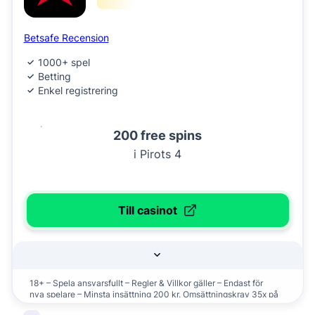
Betsafe Recension
1000+ spel
Betting
Enkel registrering
200 free spins
i Pirots 4
Till casinot
18+ – Spela ansvarsfullt – Regler & Villkor gäller – Endast för
nya spelare – Minsta insättning 200 kr. Omsättningskrav 35x på
casino – 200 kr måste omsättas för att låsa upp gratissnurren –