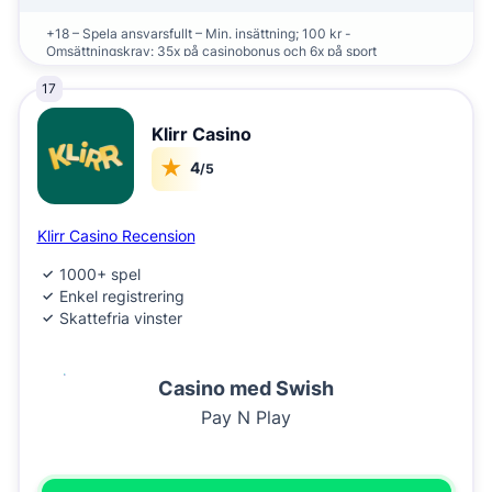
+18 – Spela ansvarsfullt – Min. insättning; 100 kr -
Omsättningskrav: 35x på casinobonus och 6x på sport
Sportbonus: upp till 500 kr- Min.bet 1,6 – Måste användas inom
60 dagar.
Läs regler och villkor här
|
Stödlinjen.se
|
Spelpaus.se
Klirr Casino
4
/5
Klirr Casino Recension
1000+ spel
Enkel registrering
Skattefria vinster
Casino med Swish
Pay N Play