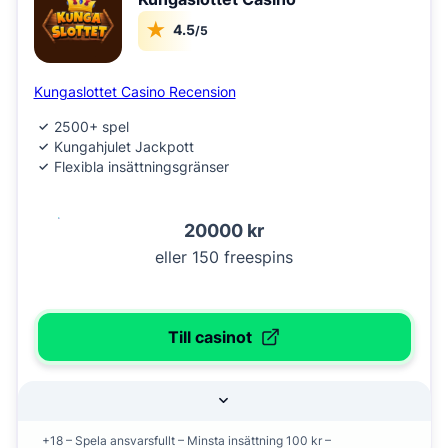
4.5
/5
Kungaslottet Casino Recension
2500+ spel
Kungahjulet Jackpott
Flexibla insättningsgränser
20000 kr
eller 150 freespins
Till casinot
+18 – Spela ansvarsfullt – Minsta insättning 100 kr –