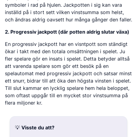
symboler i rad på hjulen. Jackpotten i sig kan vara
inställd på i stort sett vilken vinstsumma som helst,
och ändras aldrig oavsett hur många gånger den faller.
2. Progressiv jackpott (där potten aldrig slutar växa)
En progressiv jackpott har en visntpott som ständigt
ökar i takt med den totala omsättningen i spelet. Ju
fler spelare gör en insats i spelet. Detta betyder alltså
att varenda spelare som gör ett besök på en
spelautomat med progressiv jackpott och satsar minst
ett snurr, bidrar till att öka den högsta vinsten i spelet.
Till slut kammar en lycklig spelare hem hela beloppet,
som oftast uppgår till en mycket stor vinstsumma på
flera miljoner kr.
💡
Visste du att?