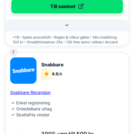
Till casinot
+18 – Spela ansvarfullt – Regler & villkor gäller – Min.insättning
100 kr – Omsättningskrav 35x – 150 free spins i giltiga i Ancient
Fortunes Poseidon Megaways – Omsätt inom 60 dagar – Bonus
gilitig i 5 år
Läs regler och villkor här
|
Stödlinjen.se
|
Spelpaus.se
Snabbare
4.6
/5
Snabbare Recension
Enkel registrering
Omedelbara uttag
Skattefria vinster
300% upp till 500 kr