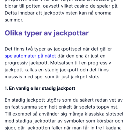
bidrar till potten, oavsett vilket casino de spelar på.
Detta innebär att jackpottvinsten kan nå enorma
summor.
Olika typer av jackpottar
Det finns två typer av jackpottspel när det gäller
spelautomater på nätet
där den ena är just en
progressiv jackpott. Motsatsen till en progressiv
jackpott kallas en stadig jackpott och det finns
massvis med spel som är just jackpot slots.
1. En vanlig eller stadig jackpott
En stadig jackpott utgörs som du säkert redan vet av
en fast summa som helt enkelt är spelets toppvinst.
Till exempel så använder sig många klassiska slotspel
med stadiga jackpottar av symboler som körsbär och
sjuor, där jackpotten faller när man får in tre likadana