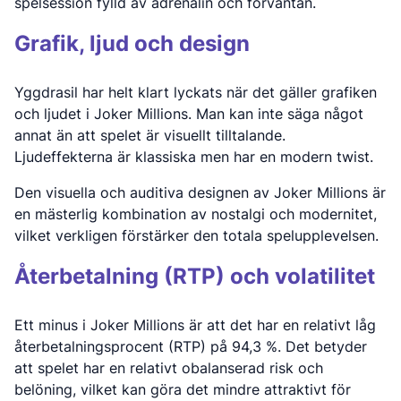
spelsession fylld av adrenalin och förväntan.
Grafik, ljud och design
Yggdrasil har helt klart lyckats när det gäller grafiken
och ljudet i Joker Millions. Man kan inte säga något
annat än att spelet är visuellt tilltalande.
Ljudeffekterna är klassiska men har en modern twist.
Den visuella och auditiva designen av Joker Millions är
en mästerlig kombination av nostalgi och modernitet,
vilket verkligen förstärker den totala spelupplevelsen.
Återbetalning (RTP) och volatilitet
Ett minus i Joker Millions är att det har en relativt låg
återbetalningsprocent (RTP) på 94,3 %. Det betyder
att spelet har en relativt obalanserad risk och
belöning, vilket kan göra det mindre attraktivt för