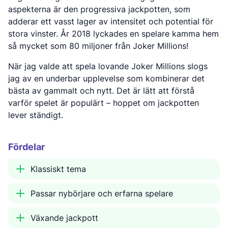
aspekterna är den progressiva jackpotten, som
adderar ett vasst lager av intensitet och potential för
stora vinster. År 2018 lyckades en spelare kamma hem
så mycket som 80 miljoner från Joker Millions!
När jag valde att spela lovande Joker Millions slogs
jag av en underbar upplevelse som kombinerar det
bästa av gammalt och nytt. Det är lätt att förstå
varför spelet är populärt – hoppet om jackpotten
lever ständigt.
Fördelar
Klassiskt tema
Passar nybörjare och erfarna spelare
Växande jackpott