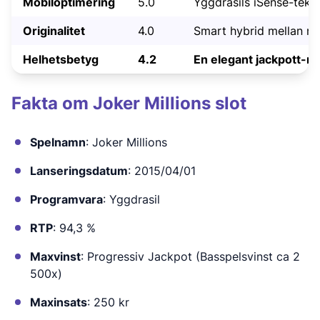
Mobiloptimering
5.0
Yggdrasils iSense-tekn
Originalitet
4.0
Smart hybrid mellan no
Helhetsbetyg
4.2
En elegant jackpott-ma
Fakta om Joker Millions slot
Spelnamn
: Joker Millions
Lanseringsdatum
: 2015/04/01
Programvara
: Yggdrasil
RTP
: 94,3 %
Maxvinst
: Progressiv Jackpot (Basspelsvinst ca 2
500x)
Maxinsats
: 250 kr