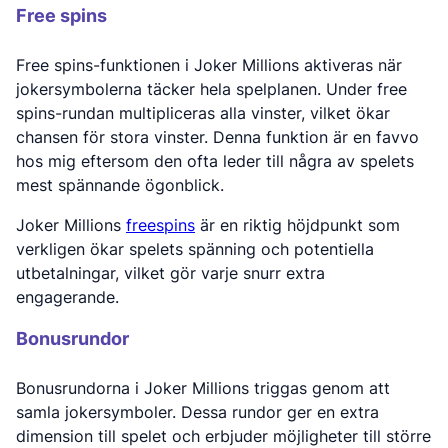
Free spins
Free spins-funktionen i Joker Millions aktiveras när
jokersymbolerna täcker hela spelplanen. Under free
spins-rundan multipliceras alla vinster, vilket ökar
chansen för stora vinster. Denna funktion är en favvo
hos mig eftersom den ofta leder till några av spelets
mest spännande ögonblick.
Joker Millions
freespins
är en riktig höjdpunkt som
verkligen ökar spelets spänning och potentiella
utbetalningar, vilket gör varje snurr extra
engagerande.
Bonusrundor
Bonusrundorna i Joker Millions triggas genom att
samla jokersymboler. Dessa rundor ger en extra
dimension till spelet och erbjuder möjligheter till större