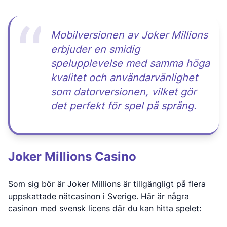
Mobilversionen av Joker Millions
erbjuder en smidig
spelupplevelse med samma höga
kvalitet och användarvänlighet
som datorversionen, vilket gör
det perfekt för spel på språng.
Joker Millions Casino
Som sig bör är Joker Millions är tillgängligt på flera
uppskattade nätcasinon i Sverige. Här är några
casinon med svensk licens där du kan hitta spelet: