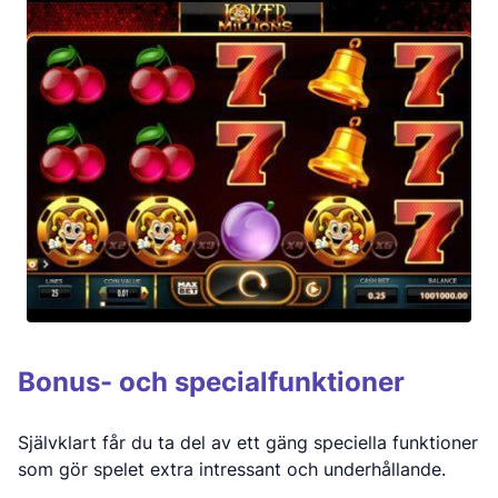
Bonus- och specialfunktioner
Självklart får du ta del av ett gäng speciella funktioner
som gör spelet extra intressant och underhållande.