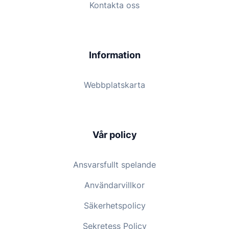
Kontakta oss
Information
Webbplatskarta
Vår policy
Ansvarsfullt spelande
Användarvillkor
Säkerhetspolicy
Sekretess Policy