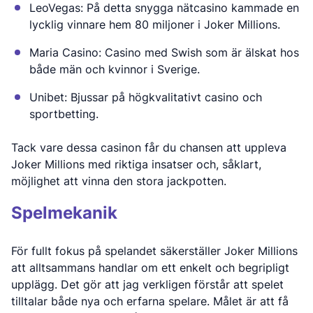
LeoVegas: På detta snygga nätcasino kammade en
lycklig vinnare hem 80 miljoner i Joker Millions.
Maria Casino: Casino med Swish som är älskat hos
både män och kvinnor i Sverige.
Unibet: Bjussar på högkvalitativt casino och
sportbetting.
Tack vare dessa casinon får du chansen att uppleva
Joker Millions med riktiga insatser och, såklart,
möjlighet att vinna den stora jackpotten.
Spelmekanik
För fullt fokus på spelandet säkerställer Joker Millions
att alltsammans handlar om ett enkelt och begripligt
upplägg. Det gör att jag verkligen förstår att spelet
tilltalar både nya och erfarna spelare. Målet är att få