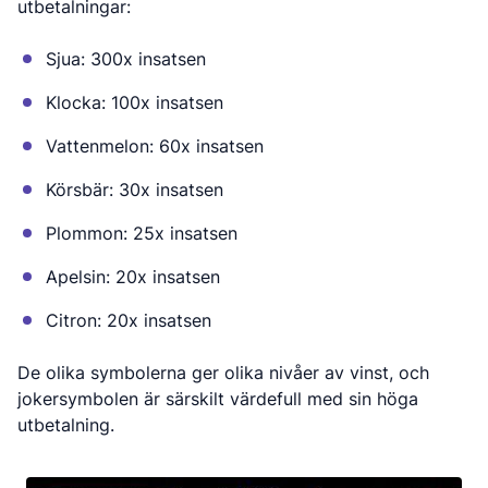
utbetalningar:
Sjua: 300x insatsen
Klocka: 100x insatsen
Vattenmelon: 60x insatsen
Körsbär: 30x insatsen
Plommon: 25x insatsen
Apelsin: 20x insatsen
Citron: 20x insatsen
De olika symbolerna ger olika nivåer av vinst, och
jokersymbolen är särskilt värdefull med sin höga
utbetalning.