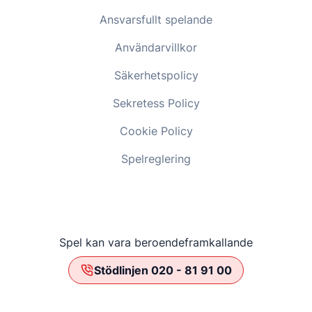
Ansvarsfullt spelande
Användarvillkor
Säkerhetspolicy
Sekretess Policy
Cookie Policy
Spelreglering
Spel kan vara beroendeframkallande
Stödlinjen 020 - 81 91 00