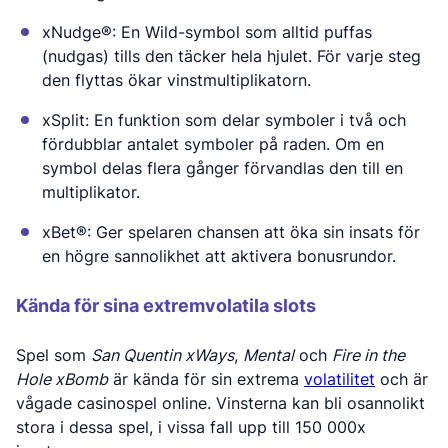
xNudge®: En Wild-symbol som alltid puffas
(nudgas) tills den täcker hela hjulet. För varje steg
den flyttas ökar vinstmultiplikatorn.
xSplit: En funktion som delar symboler i två och
fördubblar antalet symboler på raden. Om en
symbol delas flera gånger förvandlas den till en
multiplikator.
xBet®: Ger spelaren chansen att öka sin insats för
en högre sannolikhet att aktivera bonusrundor.
Kända för sina extremvolatila slots
Spel som
San Quentin xWays
,
Mental
och
Fire in the
Hole xBomb
är kända för sin extrema
volatilitet
och är
vågade casinospel online. Vinsterna kan bli osannolikt
stora i dessa spel, i vissa fall upp till 150 000x