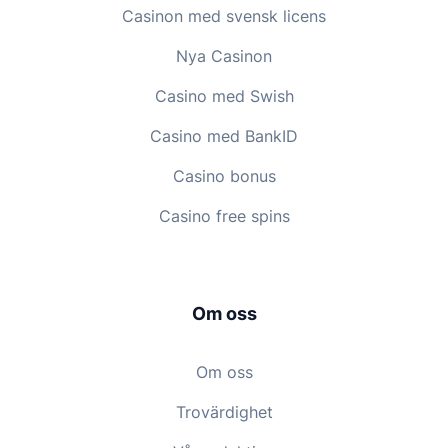
Casinon med svensk licens
Nya Casinon
Casino med Swish
Casino med BankID
Casino bonus
Casino free spins
Om oss
Om oss
Trovärdighet