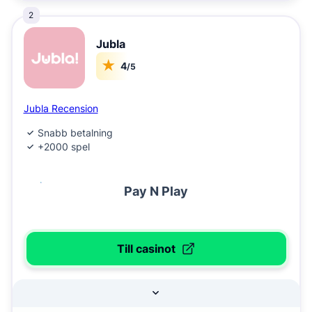
Jubla
4
/5
Jubla Recension
Snabb betalning
+2000 spel
Pay N Play
Till casinot