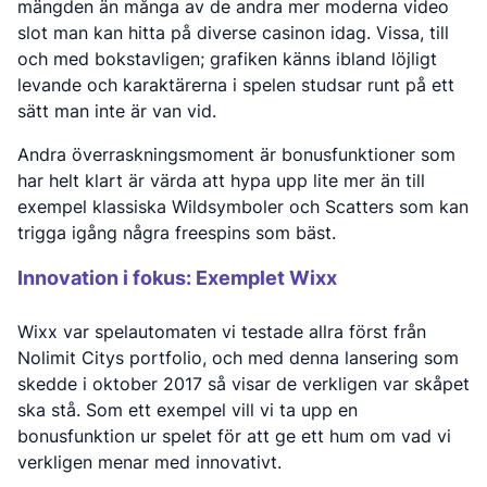
mängden än många av de andra mer moderna video
slot man kan hitta på diverse casinon idag. Vissa, till
och med bokstavligen; grafiken känns ibland löjligt
levande och karaktärerna i spelen studsar runt på ett
sätt man inte är van vid.
Andra överraskningsmoment är bonusfunktioner som
har helt klart är värda att hypa upp lite mer än till
exempel klassiska Wildsymboler och Scatters som kan
trigga igång några freespins som bäst.
Innovation i fokus: Exemplet Wixx
Wixx var spelautomaten vi testade allra först från
Nolimit Citys portfolio, och med denna lansering som
skedde i oktober 2017 så visar de verkligen var skåpet
ska stå. Som ett exempel vill vi ta upp en
bonusfunktion ur spelet för att ge ett hum om vad vi
verkligen menar med innovativt.