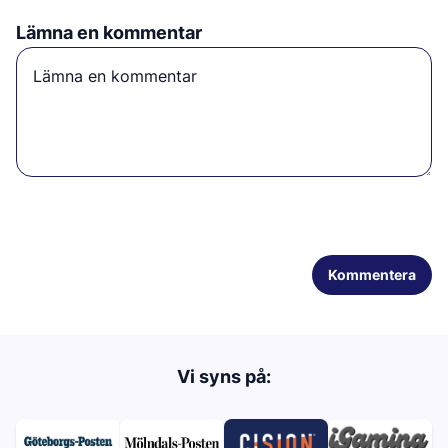
Lämna en kommentar
Kommentera
Vi syns på: