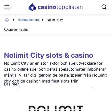
Spelutvecklare
Nolimit City
Om denna sida
Nolimit City slots & casino
No Limit City är en stor aktör och spelutvecklare för
casino online spel och deras spelautomater imponerar
många. Vi tar dig igenom de bästa spelen från NoLimit
city och de casinon med flest slots från
Läs mer
spelutvecklaren.