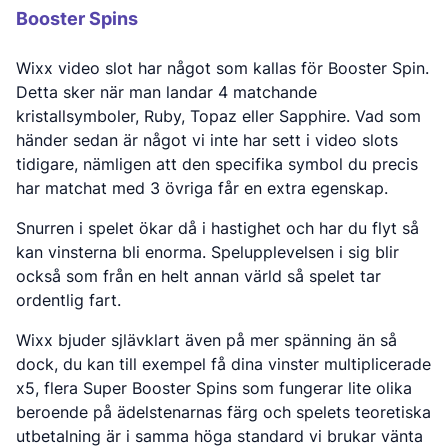
Booster Spins
Wixx video slot har något som kallas för Booster Spin.
Detta sker när man landar 4 matchande
kristallsymboler, Ruby, Topaz eller Sapphire. Vad som
händer sedan är något vi inte har sett i video slots
tidigare, nämligen att den specifika symbol du precis
har matchat med 3 övriga får en extra egenskap.
Snurren i spelet ökar då i hastighet och har du flyt så
kan vinsterna bli enorma. Spelupplevelsen i sig blir
också som från en helt annan värld så spelet tar
ordentlig fart.
Wixx bjuder sjlävklart även på mer spänning än så
dock, du kan till exempel få dina vinster multiplicerade
x5, flera Super Booster Spins som fungerar lite olika
beroende på ädelstenarnas färg och spelets teoretiska
utbetalning är i samma höga standard vi brukar vänta