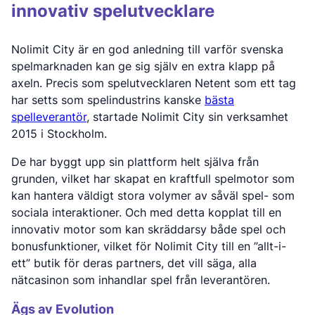
innovativ spelutvecklare
Nolimit City är en god anledning till varför svenska
spelmarknaden kan ge sig själv en extra klapp på
axeln. Precis som spelutvecklaren Netent som ett tag
har setts som spelindustrins kanske
bästa
spelleverantör
, startade Nolimit City sin verksamhet
2015 i Stockholm.
De har byggt upp sin plattform helt själva från
grunden, vilket har skapat en kraftfull spelmotor som
kan hantera väldigt stora volymer av såväl spel- som
sociala interaktioner. Och med detta kopplat till en
innovativ motor som kan skräddarsy både spel och
bonusfunktioner, vilket för Nolimit City till en ”allt-i-
ett” butik för deras partners, det vill säga, alla
nätcasinon som inhandlar spel från leverantören.
Ägs av Evolution