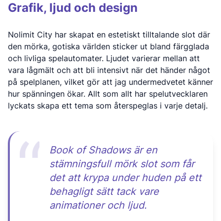
Grafik, ljud och design
Nolimit City har skapat en estetiskt tilltalande slot där
den mörka, gotiska världen sticker ut bland färgglada
och livliga spelautomater. Ljudet varierar mellan att
vara lågmält och att bli intensivt när det händer något
på spelplanen, vilket gör att jag undermedvetet känner
hur spänningen ökar. Allt som allt har spelutvecklaren
lyckats skapa ett tema som återspeglas i varje detalj.
Book of Shadows är en
stämningsfull mörk slot som får
det att krypa under huden på ett
behagligt sätt tack vare
animationer och ljud.