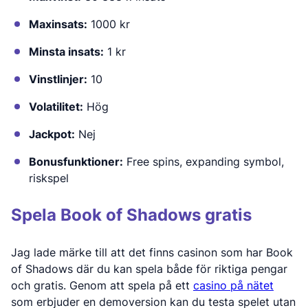
Maxinsats:
1000 kr
Minsta insats:
1 kr
Vinstlinjer:
10
Volatilitet:
Hög
Jackpot:
Nej
Bonusfunktioner:
Free spins, expanding symbol,
riskspel
Spela Book of Shadows gratis
Jag lade märke till att det finns casinon som har Book
of Shadows där du kan spela både för riktiga pengar
och gratis. Genom att spela på ett
casino på nätet
som erbjuder en demoversion kan du testa spelet utan