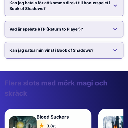
Kan jag betala för att komma direkt till bonusspelet i
Book of Shadows?
Vad är spelets RTP (Return to Player)?
Kan jag satsa min vinst i Book of Shadows?
Flera slots med mörk magi och
skräck
Blood Suckers
3.8
/5