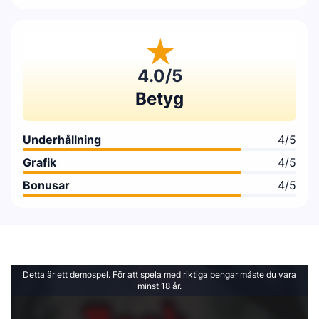
4.0
/5
Betyg
Underhållning
4/5
Grafik
4/5
Bonusar
4/5
Detta är ett demospel. För att spela med riktiga pengar måste du vara
minst 18 år.