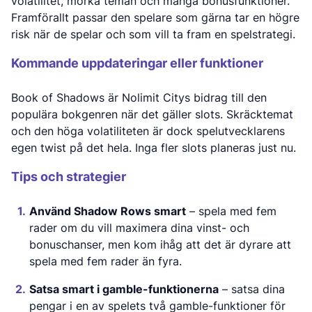
volatilitet, mörka teman och många bonusfunktioner.
Framförallt passar den spelare som gärna tar en högre
risk när de spelar och som vill ta fram en spelstrategi.
Kommande uppdateringar eller funktioner
Book of Shadows är Nolimit Citys bidrag till den
populära bokgenren när det gäller slots. Skräcktemat
och den höga volatiliteten är dock spelutvecklarens
egen twist på det hela. Inga fler slots planeras just nu.
Tips och strategier
Använd Shadow Rows smart
– spela med fem
rader om du vill maximera dina vinst- och
bonuschanser, men kom ihåg att det är dyrare att
spela med fem rader än fyra.
Satsa smart i gamble-funktionerna
– satsa dina
pengar i en av spelets två gamble-funktioner för