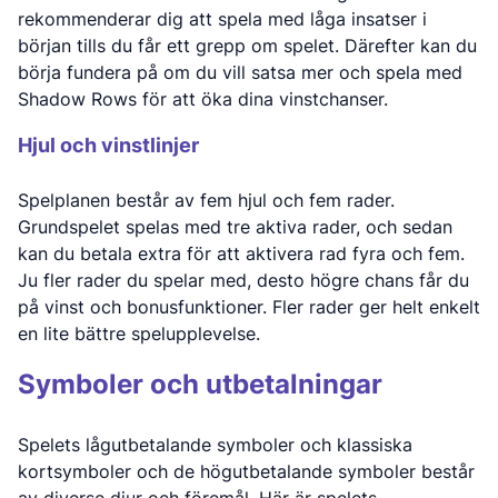
rekommenderar dig att spela med låga insatser i
början tills du får ett grepp om spelet. Därefter kan du
börja fundera på om du vill satsa mer och spela med
Shadow Rows för att öka dina vinstchanser.
Hjul och vinstlinjer
Spelplanen består av fem hjul och fem rader.
Grundspelet spelas med tre aktiva rader, och sedan
kan du betala extra för att aktivera rad fyra och fem.
Ju fler rader du spelar med, desto högre chans får du
på vinst och bonusfunktioner. Fler rader ger helt enkelt
en lite bättre spelupplevelse.
Symboler och utbetalningar
Spelets lågutbetalande symboler och klassiska
kortsymboler och de högutbetalande symboler består