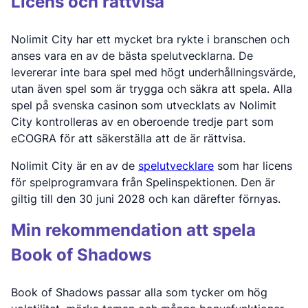
Licens och rättvisa
Nolimit City har ett mycket bra rykte i branschen och
anses vara en av de bästa spelutvecklarna. De
levererar inte bara spel med högt underhållningsvärde,
utan även spel som är trygga och säkra att spela. Alla
spel på svenska casinon som utvecklats av Nolimit
City kontrolleras av en oberoende tredje part som
eCOGRA för att säkerställa att de är rättvisa.
Nolimit City är en av de
spelutvecklare
som har licens
för spelprogramvara från Spelinspektionen. Den är
giltig till den 30 juni 2028 och kan därefter förnyas.
Min rekommendation att spela
Book of Shadows
Book of Shadows passar alla som tycker om hög