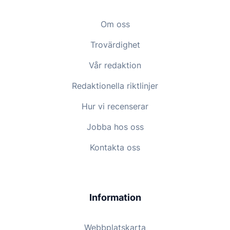
Om oss
Trovärdighet
Vår redaktion
Redaktionella riktlinjer
Hur vi recenserar
Jobba hos oss
Kontakta oss
Information
Webbplatskarta