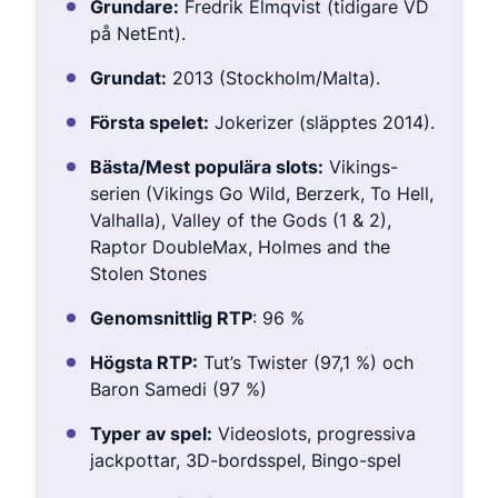
Grundare:
Fredrik Elmqvist (tidigare VD
på NetEnt).
Grundat:
2013 (Stockholm/Malta).
Första spelet:
Jokerizer (släpptes 2014).
Bästa/Mest populära slots:
Vikings-
serien (Vikings Go Wild, Berzerk, To Hell,
Valhalla), Valley of the Gods (1 & 2),
Raptor DoubleMax, Holmes and the
Stolen Stones
Genomsnittlig RTP
: 96 %
Högsta RTP:
Tut’s Twister (97,1 %) och
Baron Samedi (97 %)
Typer av spel:
Videoslots, progressiva
jackpottar, 3D-bordsspel, Bingo-spel