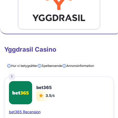
Yggdrasil Casino
Hur vi betygsätter
Spelberoende
Annonsinformation
bet365
3.5
/5
bet365 Recension