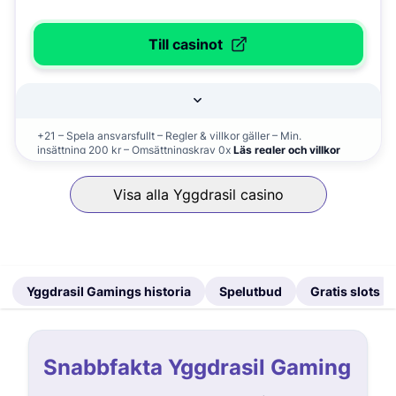
Till casinot
+21 – Spela ansvarsfullt – Regler & villkor gäller – Min.
insättning 200 kr – Omsättningskrav 0x
Läs regler och villkor
här
|
Stödlinjen.se
|
Spelpaus.se
Visa alla Yggdrasil casino
Yggdrasil Gamings historia
Spelutbud
Gratis slots
Snabbfakta Yggdrasil Gaming