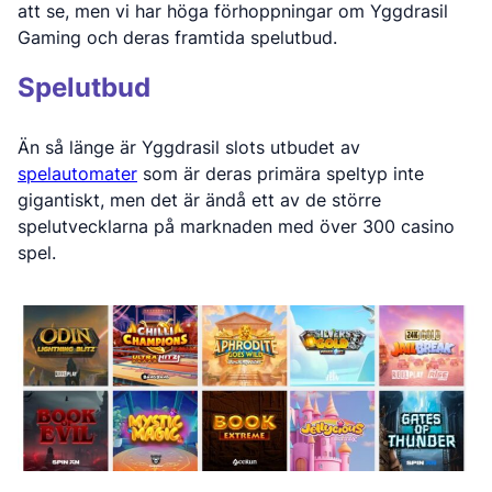
att se, men vi har höga förhoppningar om Yggdrasil
Gaming och deras framtida spelutbud.
Spelutbud
Än så länge är Yggdrasil slots utbudet av
spelautomater
som är deras primära speltyp inte
gigantiskt, men det är ändå ett av de större
spelutvecklarna på marknaden med över 300 casino
spel.