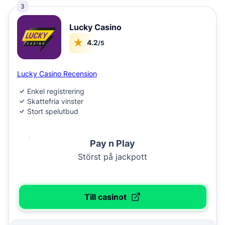
Pirots 5. Giltigt i 60 dagar. Regler & villkor gäller.
Läs regler och
villkor här
|
Stödlinjen.se
|
Spelpaus.se
Lucky Casino
4.2
/5
Lucky Casino Recension
Enkel registrering
Skattefria vinster
Stort spelutbud
Pay n Play
Störst på jackpott
Till casinot