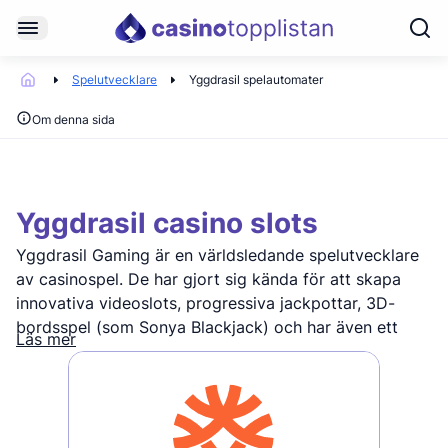
Spelutvecklare
Yggdrasil spelautomater
Om denna sida
Yggdrasil casino slots
Yggdrasil Gaming är en världsledande spelutvecklare
av casinospel. De har gjort sig kända för att skapa
innovativa videoslots, progressiva jackpottar, 3D-
bordsspel (som Sonya Blackjack) och har även ett
Läs mer
omfattande Bingo-nätverk.