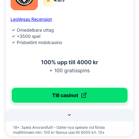
/5
men dina kvalificerade spel måste fastställas inom 60 dagar
från att erbjudandet begärdes.
Läs regler och villkor här
|
Stödlinjen.se
|
Spelpaus.se
LeoVegas Recension
Omedelbara uttag
+3500 spel
Prisbelönt mobilcasino
100% upp till 4000 kr
+ 100 gratisspins
Till casinot
18+. Spela Ansvarsfullt – Gäller nya spelare vid första
insättningen min. 100 kr (bonus upp till 4000 kr). 10x
omsättningskrav. Få sedan bonuspengar och 100 gratisspins i