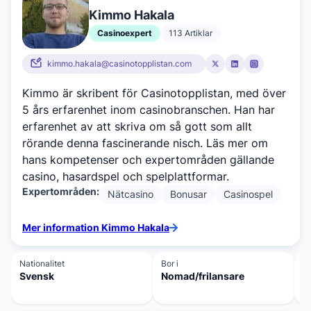
Kimmo Hakala
Casinoexpert
113 Artiklar
kimmo.hakala@casinotopplistan.com
Kimmo är skribent för Casinotopplistan, med över
5 års erfarenhet inom casinobranschen. Han har
erfarenhet av att skriva om så gott som allt
rörande denna fascinerande nisch. Läs mer om
hans kompetenser och expertområden gällande
casino, hasardspel och spelplattformar.
Expertområden:
Nätcasino
Bonusar
Casinospel
Mer information Kimmo Hakala
Nationalitet
Bor i
Ut
Svensk
Nomad/frilansare
R
U