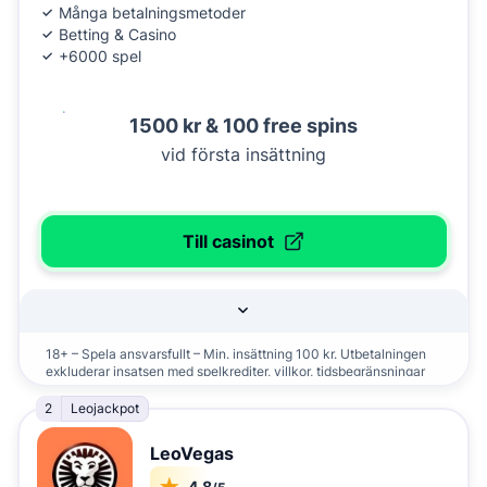
Många betalningsmetoder
Betting & Casino
+6000 spel
1500 kr & 100 free spins
vid första insättning
Till casinot
18+ – Spela ansvarsfullt – Min. insättning 100 kr. Utbetalningen
exkluderar insatsen med spelkrediter, villkor, tidsbegränsningar
och exkludering tillämpas. Min.insättning för freespins är 500 kr.
Max pris, spelrestriktioner, tidsbegränsingar samt villkor
Leojackpot
tillämpas. bet365 matchar din insättning med spelkrediter när
du placerar kvalificerade spel till samma värde. Endast för nya
LeoVegas
kunder inom 30 dagar från konto-registrering. Max spelkrediter:
1550. Minsta odds 1.50 (1.5). Inget omsättningskrav på vinster,
4.8