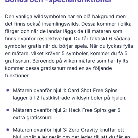
Den vanliga wildsymbolen har en blå bakgrund men
det finns också insamlingswilds. Dessa kommer i olika
färger och när de landar läggs de till mätaren som
finns ovanför respektive hjul. Du får faktiskt 6 sådana
symboler gratis när du börjar spela. När du lyckas fylla
en mätare, vilket kräver 5 symboler, kommer du få 5
gratissnurr. Beroende på vilken mätare som har fyllts
kommer dessa gratissnurr med en av följande
funktioner.
Mätaren ovanför hjul 1: Card Shot Free Spins
lägger till 2 fastklistrade wildsymboler på hjulen.
Mätaren ovanför hjul 2: Hack Free Spins ger 5
extra gratissnurr.
Mätaren ovanför hjul 3: Zero Gravity knuffar ett
hjul uppåt eller neråt om det leder till att du får en