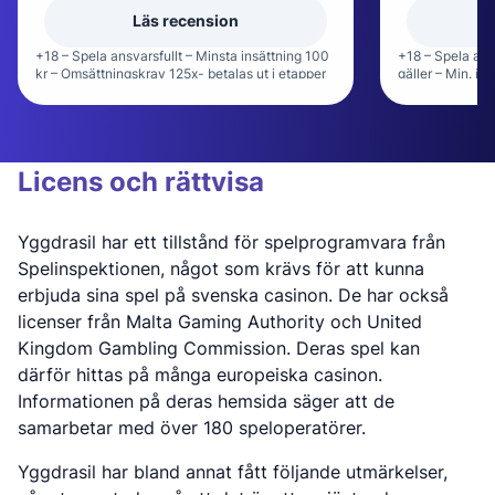
Läs recension
+18 – Spela ansvarsfullt – Minsta insättning 100
+18 – Spela ansv
kr – Omsättningskrav 125x- betalas ut i etapper
gäller – Min. in
om 25 kr – freespins omsätts 35x – Omsätt inom
Freespins gilti
60 dagar
– 25x omsättnin
Licens och rättvisa
Yggdrasil har ett tillstånd för spelprogramvara från
Spelinspektionen, något som krävs för att kunna
erbjuda sina spel på svenska casinon. De har också
licenser från Malta Gaming Authority och United
Kingdom Gambling Commission. Deras spel kan
därför hittas på många europeiska casinon.
Informationen på deras hemsida säger att de
samarbetar med över 180 speloperatörer.
Yggdrasil har bland annat fått följande utmärkelser,