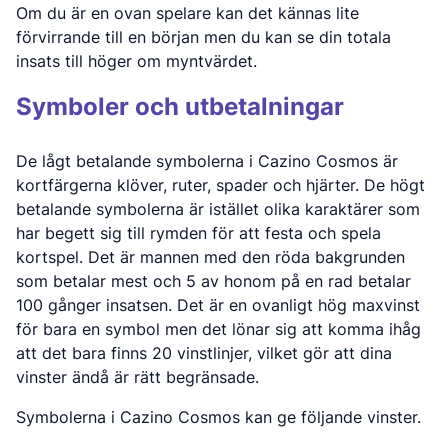
Om du är en ovan spelare kan det kännas lite
förvirrande till en början men du kan se din totala
insats till höger om myntvärdet.
Symboler och utbetalningar
De lågt betalande symbolerna i Cazino Cosmos är
kortfärgerna klöver, ruter, spader och hjärter. De högt
betalande symbolerna är istället olika karaktärer som
har begett sig till rymden för att festa och spela
kortspel. Det är mannen med den röda bakgrunden
som betalar mest och 5 av honom på en rad betalar
100 gånger insatsen. Det är en ovanligt hög maxvinst
för bara en symbol men det lönar sig att komma ihåg
att det bara finns 20 vinstlinjer, vilket gör att dina
vinster ändå är rätt begränsade.
Symbolerna i Cazino Cosmos kan ge följande vinster.