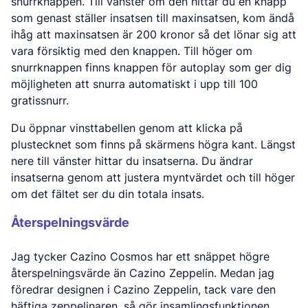
snurrknappen. Till vänster om den hittar du en knapp
som genast ställer insatsen till maxinsatsen, kom ändå
ihåg att maxinsatsen är 200 kronor så det lönar sig att
vara försiktig med den knappen. Till höger om
snurrknappen finns knappen för autoplay som ger dig
möjligheten att snurra automatiskt i upp till 100
gratissnurr.
Du öppnar vinsttabellen genom att klicka på
plustecknet som finns på skärmens högra kant. Längst
nere till vänster hittar du insatserna. Du ändrar
insatserna genom att justera myntvärdet och till höger
om det fältet ser du din totala insats.
Återspelningsvärde
Jag tycker Cazino Cosmos har ett snäppet högre
återspelningsvärde än Cazino Zeppelin. Medan jag
föredrar designen i Cazino Zeppelin, tack vare den
häftiga zeppelinaren, så gör insamlingsfunktionen