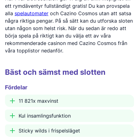
ett rymdäventyr fullständigt gratis! Du kan provspela
alla
spelautomater
och Cazino Cosmos utan att satsa
några riktiga pengar. På så sätt kan du utforska sloten
utan någon som helst risk. När du sedan är redo att
börja spela på riktigt kan du välja ett av våra
rekommenderade casinon med Cazino Cosmos från
våra topplistor nedanför.
Bäst och sämst med slotten
Fördelar
11 821x maxvinst
Kul insamlingsfunktion
Sticky wilds i frispelsläget