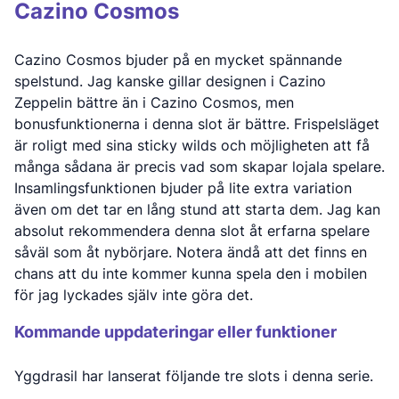
Cazino Cosmos
Cazino Cosmos bjuder på en mycket spännande
spelstund. Jag kanske gillar designen i Cazino
Zeppelin bättre än i Cazino Cosmos, men
bonusfunktionerna i denna slot är bättre. Frispelsläget
är roligt med sina sticky wilds och möjligheten att få
många sådana är precis vad som skapar lojala spelare.
Insamlingsfunktionen bjuder på lite extra variation
även om det tar en lång stund att starta dem. Jag kan
absolut rekommendera denna slot åt erfarna spelare
såväl som åt nybörjare. Notera ändå att det finns en
chans att du inte kommer kunna spela den i mobilen
för jag lyckades själv inte göra det.
Kommande uppdateringar eller funktioner
Yggdrasil har lanserat följande tre slots i denna serie.