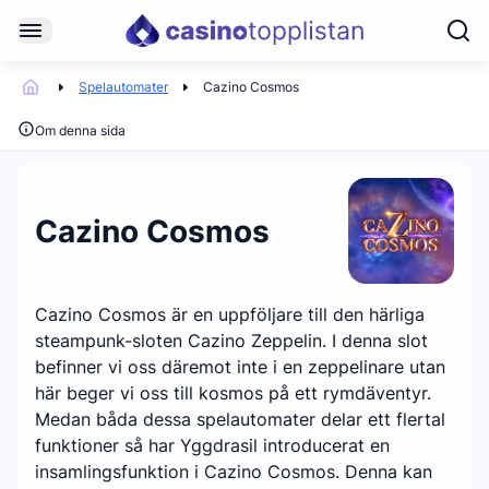
Spelautomater
Cazino Cosmos
Om denna sida
Cazino Cosmos
Cazino Cosmos är en uppföljare till den härliga
steampunk-sloten Cazino Zeppelin. I denna slot
befinner vi oss däremot inte i en zeppelinare utan
här beger vi oss till kosmos på ett rymdäventyr.
Medan båda dessa spelautomater delar ett flertal
funktioner så har Yggdrasil introducerat en
insamlingsfunktion i Cazino Cosmos. Denna kan