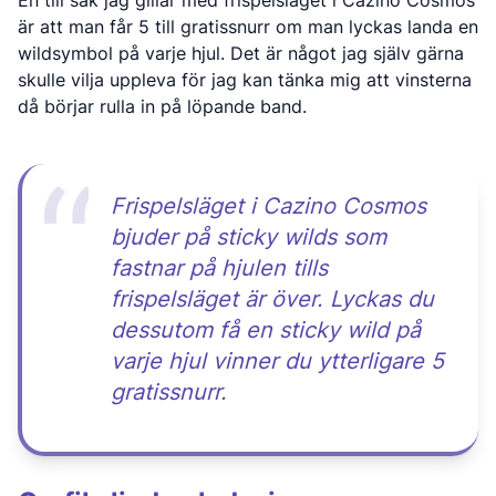
En till sak jag gillar med frispelsläget i Cazino Cosmos
är att man får 5 till gratissnurr om man lyckas landa en
wildsymbol på varje hjul. Det är något jag själv gärna
skulle vilja uppleva för jag kan tänka mig att vinsterna
då börjar rulla in på löpande band.
Frispelsläget i Cazino Cosmos
bjuder på sticky wilds som
fastnar på hjulen tills
frispelsläget är över. Lyckas du
dessutom få en sticky wild på
varje hjul vinner du ytterligare 5
gratissnurr.