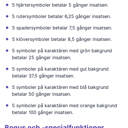
5 hjärtersymboler betalar 5 gånger insatsen.
5 rutersymboler betalar 6,25 gånger insatsen.
5 spadersymboler betalar 7,5 gånger insatsen.
5 klöversymboler betalar 8,5 gånger insatsen.
5 symboler på karaktären med grön bakgrund
betalar 25 gånger insatsen.
5 symboler på karaktären med gul bakgrund
betalar 37,5 gånger insatsen.
5 symboler på karaktären med blå bakgrund
betalar 50 gånger insatsen.
5 symboler på karaktären med orange bakgrund
betalar 100 gånger insatsen.
Bonus och -specialfunktioner