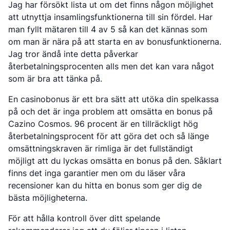
Jag har försökt lista ut om det finns någon möjlighet
att utnyttja insamlingsfunktionerna till sin fördel. Har
man fyllt mätaren till 4 av 5 så kan det kännas som
om man är nära på att starta en av bonusfunktionerna.
Jag tror ändå inte detta påverkar
återbetalningsprocenten alls men det kan vara något
som är bra att tänka på.
En casinobonus är ett bra sätt att utöka din spelkassa
på och det är inga problem att omsätta en bonus på
Cazino Cosmos. 96 procent är en tillräckligt hög
återbetalningsprocent för att göra det och så länge
omsättningskraven är rimliga är det fullständigt
möjligt att du lyckas omsätta en bonus på den. Såklart
finns det inga garantier men om du läser våra
recensioner kan du hitta en bonus som ger dig de
bästa möjligheterna.
För att hålla kontroll över ditt spelande