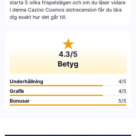
starta 5 olika frispelslägen och om du läser vidare
i denna Cazino Cosmos slotrecension får du lära
dig exakt hur det går till.
4.3
/5
Betyg
Underhållning
4/5
Grafik
4/5
Bonusar
5/5