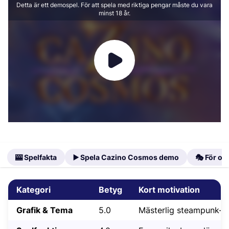
Detta är ett demospel. För att spela med riktiga pengar måste du vara
minst 18 år.
🎰 Spelfakta
▶️ Spela Cazino Cosmos demo
🎭 För oc
Kategori
Betyg
Kort motivation
Grafik & Tema
5.0
Mästerlig steampunk-des