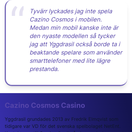
Tyvärr lyckades jag inte spela
Cazino Cosmos i mobilen.
Medan min mobil kanske inte är
den nyaste modellen så tycker
jag att Yggdrasil också borde ta i
beaktande spelare som använder
smarttelefoner med lite lägre
prestanda.
Cazino Cosmos Casino
Yggdrasil grundades 2013 av Fredrik Elmqvist som
tidigare var VD för det svenska spelbolaget NetEnt.