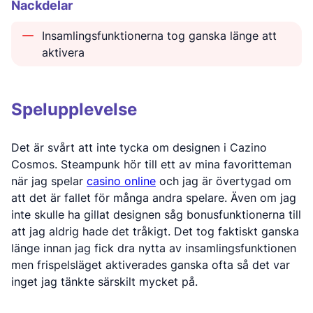
Nackdelar
Insamlingsfunktionerna tog ganska länge att
aktivera
Spelupplevelse
Det är svårt att inte tycka om designen i Cazino
Cosmos. Steampunk hör till ett av mina favoritteman
när jag spelar
casino online
och jag är övertygad om
att det är fallet för många andra spelare. Även om jag
inte skulle ha gillat designen såg bonusfunktionerna till
att jag aldrig hade det tråkigt. Det tog faktiskt ganska
länge innan jag fick dra nytta av insamlingsfunktionen
men frispelsläget aktiverades ganska ofta så det var
inget jag tänkte särskilt mycket på.