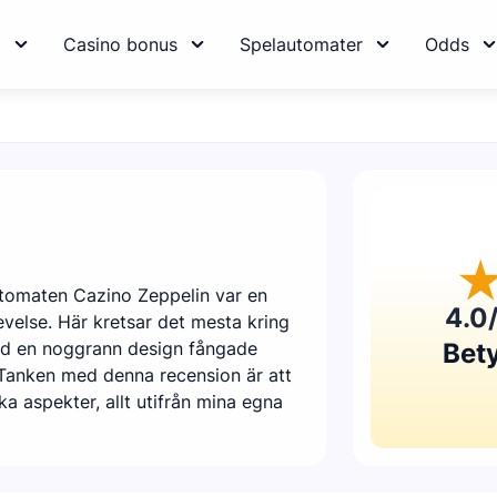
o
Casino bonus
Spelautomater
Odds
tomaten Cazino Zeppelin var en
4.0
evelse. Här kretsar det mesta kring
d en noggrann design fångade
Bet
Tanken med denna recension är att
ika aspekter, allt utifrån mina egna