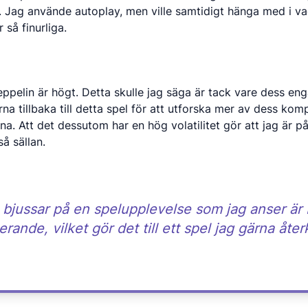
. Jag använde autoplay, men ville samtidigt hänga med i v
 så finurliga.
eppelin är högt. Detta skulle jag säga är tack vare dess e
a tillbaka till detta spel för att utforska mer av dess komp
a. Att det dessutom har en hög volatilitet gör att jag är p
å sällan.
bjussar på en spelupplevelse som jag anser är bå
rande, vilket gör det till ett spel jag gärna åte