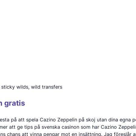
 sticky wilds, wild transfers
 gratis
testa på att spela Cazino Zeppelin på skoj utan dina egna 
er att ge tips på svenska casinon som har Cazino Zeppeli
nns chans att vinna pengar mot en insättning. Jag föreslår a