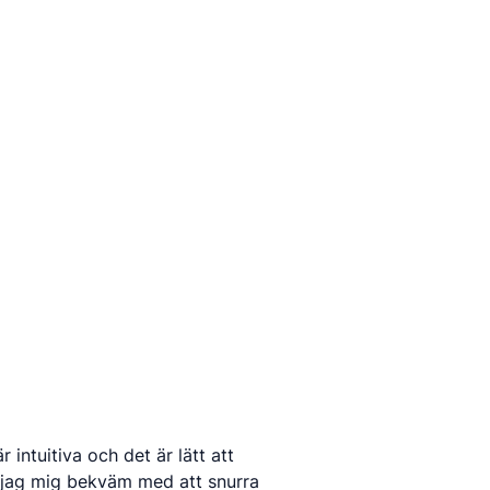
intuitiva och det är lätt att
e jag mig bekväm med att snurra