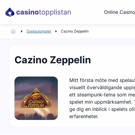
Online Casin
Spelautomater
Cazino Zeppelin
Cazino Zeppelin
Mitt första möte med spelau
visuellt överväldigande uppl
ett steampunk-tema som me
spelet min uppmärksamhet. 
ge dig en inblick i spelets ol
erfarenheter.