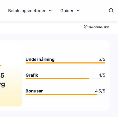
Betalningsmetoder
Guider
Om denna sida
Underhållning
5/5
/5
Grafik
4/5
yg
Bonusar
4.5/5