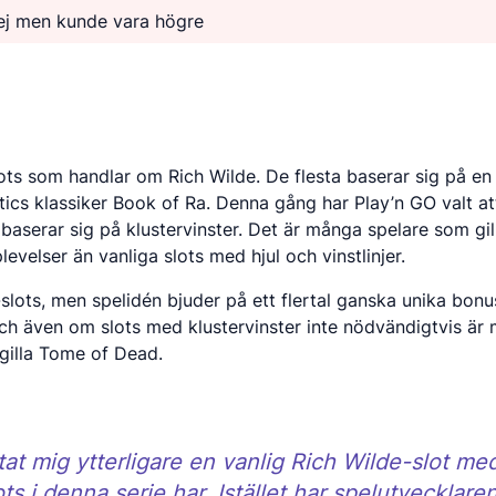
ej men kunde vara högre
lots som handlar om Rich Wilde. De flesta baserar sig på en
tics klassiker Book of Ra. Denna gång har Play’n GO valt at
 baserar sig på klustervinster. Det är många spelare som gil
evelser än vanliga slots med hjul och vinstlinjer.
slots, men spelidén bjuder på ett flertal ganska unika bonu
och även om slots med klustervinster inte nödvändigtvis är m
illa Tome of Dead.
at mig ytterligare en vanlig Rich Wilde-slot me
ts i denna serie har. Istället har spelutvecklare