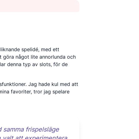
 liknande spelidé, med ett
t göra något lite annorlunda och
lar denna typ av slots, för de
sfunktioner. Jag hade kul med att
ina favoriter, tror jag spelare
d samma frispelsläge
n valt att experimentera