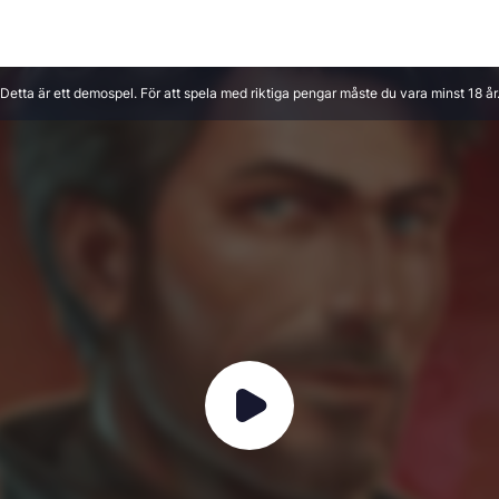
Detta är ett demospel. För att spela med riktiga pengar måste du vara minst 18 år