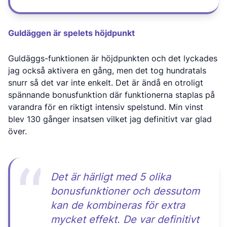
Guldäggen är spelets höjdpunkt
Guldäggs-funktionen är höjdpunkten och det lyckades
jag också aktivera en gång, men det tog hundratals
snurr så det var inte enkelt. Det är ändå en otroligt
spännande bonusfunktion där funktionerna staplas på
varandra för en riktigt intensiv spelstund. Min vinst
blev 130 gånger insatsen vilket jag definitivt var glad
över.
Det är härligt med 5 olika
bonusfunktioner och dessutom
kan de kombineras för extra
mycket effekt. De var definitivt