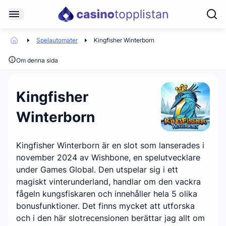
Spelautomater
Kingfisher Winterborn
Om denna sida
Kingfisher
Winterborn
Kingfisher Winterborn är en slot som lanserades i
november 2024 av Wishbone, en spelutvecklare
under Games Global. Den utspelar sig i ett
magiskt vinterunderland, handlar om den vackra
fågeln kungsfiskaren och innehåller hela 5 olika
bonusfunktioner. Det finns mycket att utforska
och i den här slotrecensionen berättar jag allt om