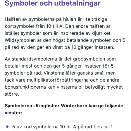
Symboler och utbetalningar
Hälften av symbolerna på hjulen är lite tråkiga
kortsymboler från 10 till A. Den andra hälften är
istället symboler som är inspirerade av djurriket.
Wildsymbolen är den högst betalande symbolen och 5
på rad av den ger en vinst på 10 gånger insatsen.
Av standardsymbolerna är det grodsymbolen som
betalar mest och den ger 5 gånger insatsen för 5
symboler på rad. Vinsterna låter ganska små, men
tack vare multiplikatorförbättringarna och de andra
bonusfunktionerna kan vinsterna bli betydligt mycket
större.
Symbolerna i Kingfisher Winterborn kan ge följande
vinster:
5 av kortsymbolerna 10 till A på rad betalar 1