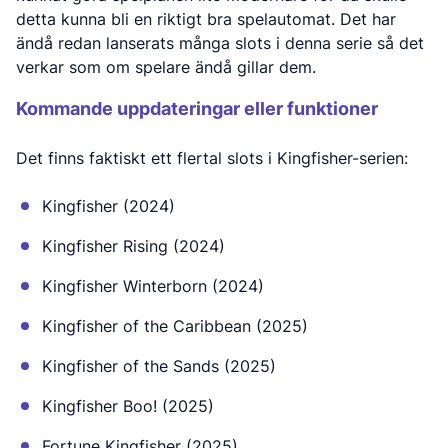
detta kunna bli en riktigt bra spelautomat. Det har
ändå redan lanserats många slots i denna serie så det
verkar som om spelare ändå gillar dem.
Kommande uppdateringar eller funktioner
Det finns faktiskt ett flertal slots i Kingfisher-serien:
Kingfisher (2024)
Kingfisher Rising (2024)
Kingfisher Winterborn (2024)
Kingfisher of the Caribbean (2025)
Kingfisher of the Sands (2025)
Kingfisher Boo! (2025)
Fortune Kingfisher (2025)