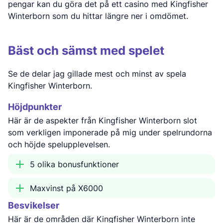
pengar kan du göra det på ett casino med Kingfisher
Winterborn som du hittar längre ner i omdömet.
Bäst och sämst med spelet
Se de delar jag gillade mest och minst av spela
Kingfisher Winterborn.
Höjdpunkter
Här är de aspekter från Kingfisher Winterborn slot
som verkligen imponerade på mig under spelrundorna
och höjde spelupplevelsen.
5 olika bonusfunktioner
Maxvinst på X6000
Besvikelser
Här är de områden där Kingfisher Winterborn inte