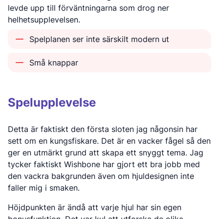
levde upp till förväntningarna som drog ner
helhetsupplevelsen.
Spelplanen ser inte särskilt modern ut
Små knappar
Spelupplevelse
Detta är faktiskt den första sloten jag någonsin har
sett om en kungsfiskare. Det är en vacker fågel så den
ger en utmärkt grund att skapa ett snyggt tema. Jag
tycker faktiskt Wishbone har gjort ett bra jobb med
den vackra bakgrunden även om hjuldesignen inte
faller mig i smaken.
Höjdpunkten är ändå att varje hjul har sin egen
bonusfunktion. Det var kul att utforska de olika