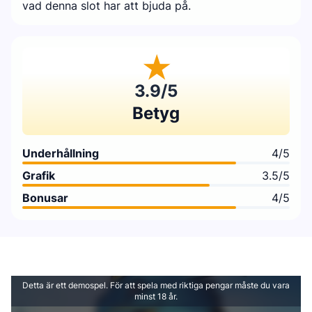
vad denna slot har att bjuda på.
3.9
/5
Betyg
Underhållning
4/5
Grafik
3.5/5
Bonusar
4/5
Detta är ett demospel. För att spela med riktiga pengar måste du vara
minst 18 år.