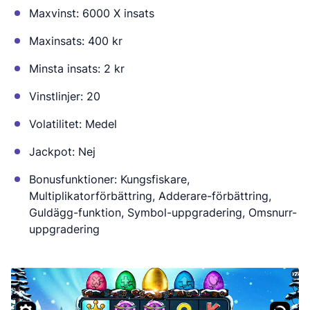
Maxvinst: 6000 X insats
Maxinsats: 400 kr
Minsta insats: 2 kr
Vinstlinjer: 20
Volatilitet: Medel
Jackpot: Nej
Bonusfunktioner: Kungsfiskare,
Multiplikatorförbättring, Adderare-förbättring,
Guldägg-funktion, Symbol-uppgradering, Omsnurr-
uppgradering