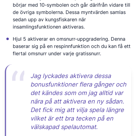
börjar med 10-symbolen och går därifrån vidare till
de övriga symbolerna. Dessa myntvärden samlas
sedan upp av kungsfiskaren när
insamlingsfunktionen aktiveras.
Hjul 5 aktiverar en omsnurr-uppgradering. Denna
baserar sig på en respinnfunktion och du kan få ett
flertal omsnurr under varje gratissnurr.
Jag lyckades aktivera dessa
bonusfunktioner flera gånger och
det kändes som om jag alltid var
nära på att aktivera en ny sådan.
Det fick mig att vilja spela längre
vilket är ett bra tecken på en
välskapad spelautomat.