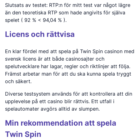
Slutsats av testet: RTP:n för mitt test var något lägre
än den teoretiska RTP som hade angivits för själva
spelet ( 92 % < 94,04 % ).
Licens och rättvisa
En klar fördel med att spela på Twin Spin casinon med
svensk licens är att både casinosajter och
spelutvecklare har lagar, regler och riktlinjer att följa.
Främst arbetar man för att du ska kunna spela tryggt
och säkert.
Diverse testsystem används för att kontrollera att din
upplevelse på ett casino blir rättvis. Ett utfall i
spelautomater avgörs alltid av slumpen.
Min rekommendation att spela
Twin Spin