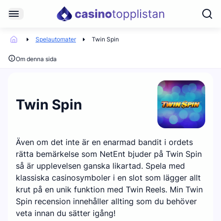
Spelautomater
Twin Spin
Om denna sida
Twin Spin
Även om det inte är en enarmad bandit i ordets
rätta bemärkelse som NetEnt bjuder på Twin Spin
så är upplevelsen ganska likartad. Spela med
klassiska casinosymboler i en slot som lägger allt
krut på en unik funktion med Twin Reels. Min Twin
Spin recension innehåller allting som du behöver
veta innan du sätter igång!