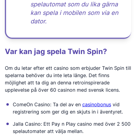
spelautomat som du lika gärna
kan spela i mobilen som via en
dator.
Var kan jag spela Twin Spin?
Om du letar efter ett casino som erbjuder Twin Spin till
spelarna behöver du inte leta länge. Det finns
möjlighet att ta dig an denna retroinspirerade
upplevelse på över 60 casinon med svensk licens.
ComeOn Casino: Ta del av en
casinobonus
vid
registrering som ger dig en skjuts in i äventyret.
Jalla Casino: Ett Pay n Play casino med över 2 500
spelautomater att välja mellan.