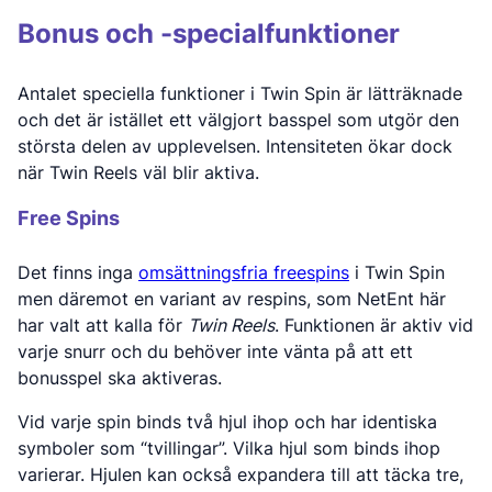
Bonus och -specialfunktioner
Antalet speciella funktioner i Twin Spin är lätträknade
och det är istället ett välgjort basspel som utgör den
största delen av upplevelsen. Intensiteten ökar dock
när Twin Reels väl blir aktiva.
Free Spins
Det finns inga
omsättningsfria freespins
i Twin Spin
men däremot en variant av respins, som NetEnt här
har valt att kalla för
Twin Reels
. Funktionen är aktiv vid
varje snurr och du behöver inte vänta på att ett
bonusspel ska aktiveras.
Vid varje spin binds två hjul ihop och har identiska
symboler som “tvillingar”. Vilka hjul som binds ihop
varierar. Hjulen kan också expandera till att täcka tre,