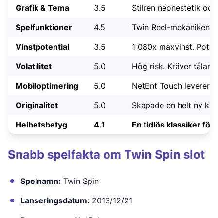
Grafik & Tema
3.5
Stilren neonestetik oc
Spelfunktioner
4.5
Twin Reel-mekaniken är g
Vinstpotential
3.5
1 080x maxvinst. Potent
Volatilitet
5.0
Hög risk. Kräver tålam
Mobiloptimering
5.0
NetEnt Touch levererar 
Originalitet
5.0
Skapade en helt ny kate
Helhetsbetyg
4.1
En tidlös klassiker fö
Snabb spelfakta om Twin Spin slot
Spelnamn:
Twin Spin
Lanseringsdatum:
2013/12/21