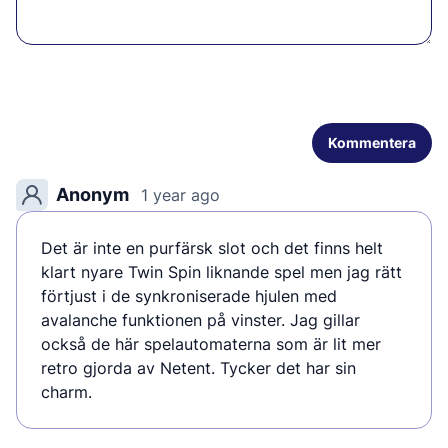
Kommentera
Anonym
1 year ago
Det är inte en purfärsk slot och det finns helt
klart nyare Twin Spin liknande spel men jag rätt
förtjust i de synkroniserade hjulen med
avalanche funktionen på vinster. Jag gillar
också de här spelautomaterna som är lit mer
retro gjorda av Netent. Tycker det har sin
charm.