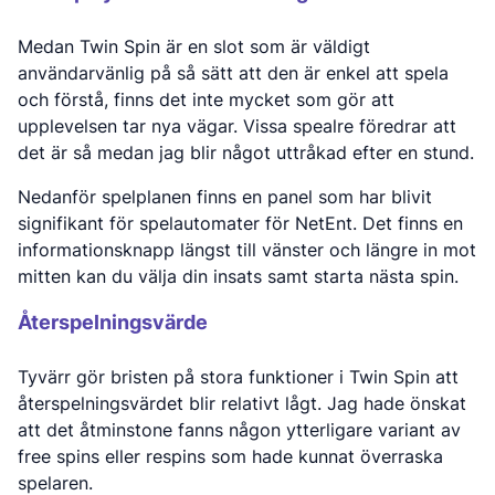
Medan Twin Spin är en slot som är väldigt
användarvänlig på så sätt att den är enkel att spela
och förstå, finns det inte mycket som gör att
upplevelsen tar nya vägar. Vissa spealre föredrar att
det är så medan jag blir något uttråkad efter en stund.
Nedanför spelplanen finns en panel som har blivit
signifikant för spelautomater för NetEnt. Det finns en
informationsknapp längst till vänster och längre in mot
mitten kan du välja din insats samt starta nästa spin.
Återspelningsvärde
Tyvärr gör bristen på stora funktioner i Twin Spin att
återspelningsvärdet blir relativt lågt. Jag hade önskat
att det åtminstone fanns någon ytterligare variant av
free spins eller respins som hade kunnat överraska
spelaren.