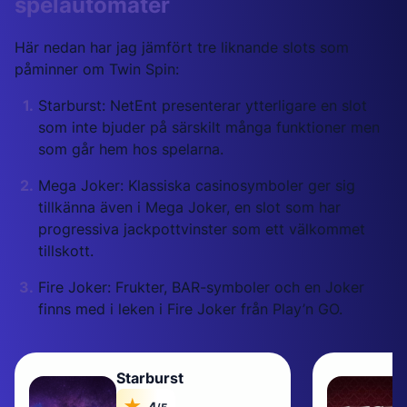
spelautomater
Här nedan har jag jämfört tre liknande slots som
påminner om Twin Spin:
Starburst: NetEnt presenterar ytterligare en slot
som inte bjuder på särskilt många funktioner men
som går hem hos spelarna.
Mega Joker: Klassiska casinosymboler ger sig
tillkänna även i Mega Joker, en slot som har
progressiva jackpottvinster som ett välkommet
tillskott.
Fire Joker: Frukter, BAR-symboler och en Joker
finns med i leken i Fire Joker från Play’n GO.
Starburst
4