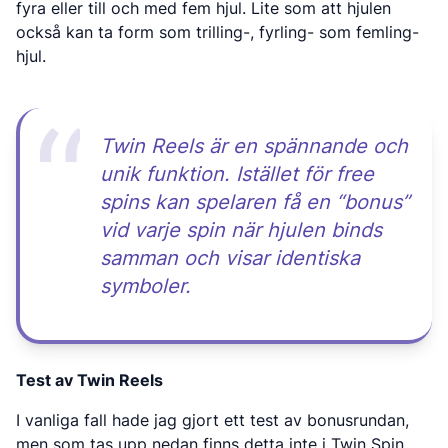
fyra eller till och med fem hjul. Lite som att hjulen
också kan ta form som trilling-, fyrling- som femling-
hjul.
Twin Reels är en spännande och
unik funktion. Istället för free
spins kan spelaren få en “bonus”
vid varje spin när hjulen binds
samman och visar identiska
symboler.
Test av Twin Reels
I vanliga fall hade jag gjort ett test av bonusrundan,
men som tas upp nedan finns detta inte i Twin Spin.