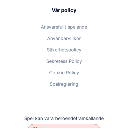
Vår policy
Ansvarsfullt spelande
Användarvillkor
Säkerhetspolicy
Sekretess Policy
Cookie Policy
Spelreglering
Spel kan vara beroendeframkallande