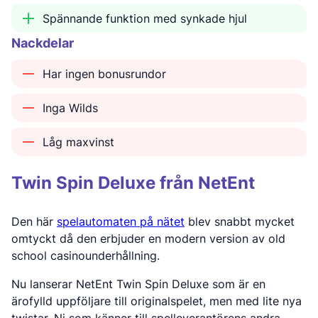
Spännande funktion med synkade hjul
Nackdelar
Har ingen bonusrundor
Inga Wilds
Låg maxvinst
Twin Spin Deluxe från NetEnt
Den här
spelautomaten på nätet
blev snabbt mycket
omtyckt då den erbjuder en modern version av old
school casinounderhållning.
Nu lanserar NetEnt Twin Spin Deluxe som är en
ärofylld uppföljare till originalspelet, men med lite nya