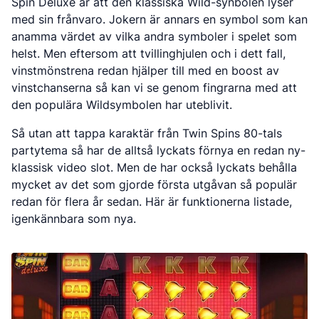
Spin Deluxe är att den klassiska Wild-synbolen lyser
med sin frånvaro. Jokern är annars en symbol som kan
anamma värdet av vilka andra symboler i spelet som
helst. Men eftersom att tvillinghjulen och i dett fall,
vinstmönstrena redan hjälper till med en boost av
vinstchanserna så kan vi se genom fingrarna med att
den populära Wildsymbolen har uteblivit.
Så utan att tappa karaktär från Twin Spins 80-tals
partytema så har de alltså lyckats förnya en redan ny-
klassisk video slot. Men de har också lyckats behålla
mycket av det som gjorde första utgåvan så populär
redan för flera år sedan. Här är funktionerna listade,
igenkännbara som nya.