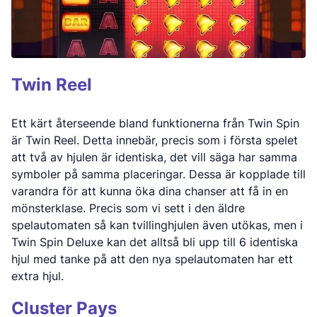
Twin Reel
Ett kärt återseende bland funktionerna från Twin Spin
är Twin Reel. Detta innebär, precis som i första spelet
att två av hjulen är identiska, det vill säga har samma
symboler på samma placeringar. Dessa är kopplade till
varandra för att kunna öka dina chanser att få in en
mönsterklase. Precis som vi sett i den äldre
spelautomaten så kan tvillinghjulen även utökas, men i
Twin Spin Deluxe kan det alltså bli upp till 6 identiska
hjul med tanke på att den nya spelautomaten har ett
extra hjul.
Cluster Pays