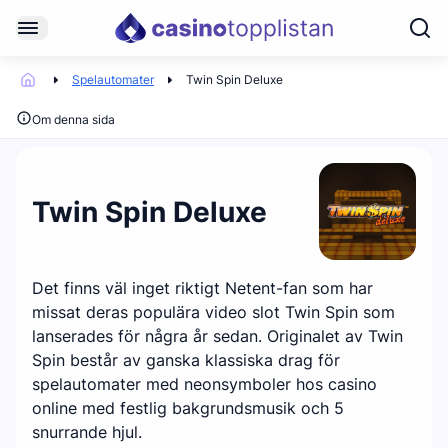
Spelautomater
Twin Spin Deluxe
Om denna sida
Twin Spin Deluxe
Det finns väl inget riktigt Netent-fan som har
missat deras populära video slot Twin Spin som
lanserades för några år sedan. Originalet av Twin
Spin består av ganska klassiska drag för
spelautomater med neonsymboler hos casino
online med festlig bakgrundsmusik och 5
snurrande hjul.