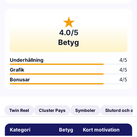
4.0
/5
Betyg
Underhållning
4/5
Grafik
4/5
Bonusar
4/5
Twin Reel
Cluster Pays
Symboler
Slutord och o
Kategori
Betyg
Kort motivation