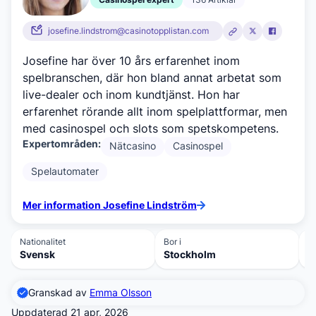
josefine.lindstrom@casinotopplistan.com
Josefine har över 10 års erfarenhet inom
spelbranschen, där hon bland annat arbetat som
live-dealer och inom kundtjänst. Hon har
erfarenhet rörande allt inom spelplattformar, men
med casinospel och slots som spetskompetens.
Expertområden:
Nätcasino
Casinospel
Spelautomater
Mer information Josefine Lindström
Nationalitet
Bor i
Ut
Svensk
Stockholm
S
Granskad av
Emma Olsson
Uppdaterad 21 apr, 2026