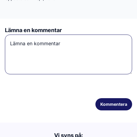
Lämna en kommentar
Kommentera
Vi syns på: