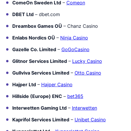
ComeOn Sweden Ltd
–
Comeon
DBET Ltd
– dbet.com
Dreambox Games OÜ
– Chanz Casino
Enlabs Nordics OÜ
–
Ninja Casino
Gazelle Co. Limited
–
GoGoCasino
Glitnor Services Limited
–
Lucky Casino
Gullviva Services Limited
–
Otto Casino
Hajper Ltd
–
Hajper Casino
Hillside (Europe) ENC
–
bet365
Interwetten Gaming Ltd
–
Interwetten
Kaprifol Services Limited
–
Unibet Casino