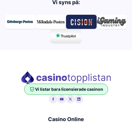
Vi syns på:
Vi listar bara licensierade casinon
Casino Online