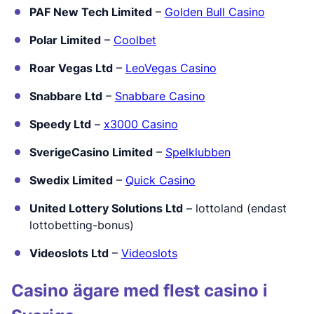
PAF New Tech Limited
–
Golden Bull Casino
Polar Limited
–
Coolbet
Roar Vegas Ltd
–
LeoVegas Casino
Snabbare Ltd
–
Snabbare Casino
Speedy Ltd
–
x3000 Casino
SverigeCasino Limited
–
Spelklubben
Swedix Limited
–
Quick Casino
United Lottery Solutions Ltd
– lottoland (endast
lottobetting-bonus)
Videoslots Ltd
–
Videoslots
Casino ägare med flest casino i