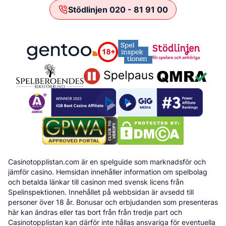
Stödlinjen 020 - 81 91 00
Casinotopplistan.com är en spelguide som marknadsför och
jämför casino. Hemsidan innehåller information om spelbolag
och betalda länkar till casinon med svensk licens från
Spelinspektionen. Innehållet på webbsidan är avsedd till
personer över 18 år. Bonusar och erbjudanden som presenteras
här kan ändras eller tas bort från från tredje part och
Casinotopplistan kan därför inte hållas ansvariga för eventuella