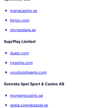
mariacasino.se
bingo.com
storspelare.se
SuprPlay Limited
duelz.com
nyspins.com
voodoodreams.com
Svenska Spel Sport & Casino AB
momangcasino.se
spela.svenskaspel.se