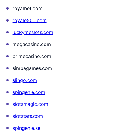
royalbet.com
royale500.com
luckymeslots.com
megacasino.com
primecasino.com
simbagames.com
slingo.com
spingenie.com
slotsmagic.com
slotstars.com
spingenie.se