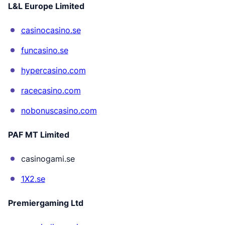
L&L Europe Limited
casinocasino.se
funcasino.se
hypercasino.com
racecasino.com
nobonuscasino.com
PAF MT Limited
casinogami.se
1X2.se
Premiergaming Ltd