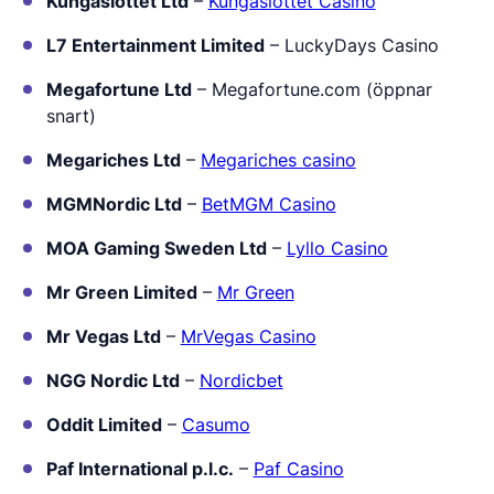
Kungaslottet Ltd
–
Kungaslottet Casino
L7 Entertainment Limited
– LuckyDays Casino
Megafortune Ltd
– Megafortune.com (öppnar
snart)
Megariches Ltd
–
Megariches casino
MGMNordic Ltd
–
BetMGM Casino
MOA Gaming Sweden Ltd
–
Lyllo Casino
Mr Green Limited
–
Mr Green
Mr Vegas Ltd
–
MrVegas Casino
NGG Nordic Ltd
–
Nordicbet
Oddit Limited
–
Casumo
Paf International p.l.c.
–
Paf Casino