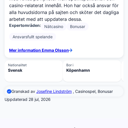
casino-relaterat innehåll. Hon har också ansvar för
alla huvudsidorna på sajten och sköter det dagliga
arbetet med att uppdatera dessa.
Expertområden:
Nätcasino
Bonusar
Ansvarsfullt spelande
Mer information Emma Olsson
Nationalitet
Bor i
Ut
Svensk
Köpenhamn
M
L
Granskad av
Josefine Lindström
, Casinospel, Bonusar
Uppdaterad 28 jul, 2026