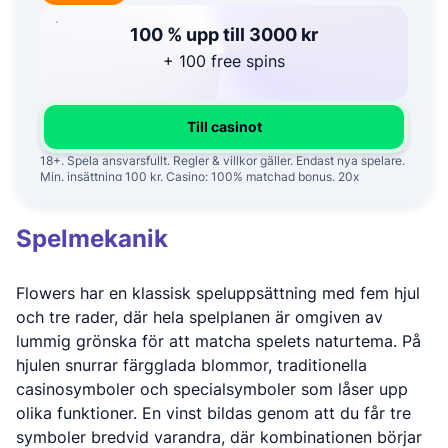
100 % upp till 3000 kr
+ 100 free spins
Till casinot
18+. Spela ansvarsfullt. Regler & villkor gäller. Endast nya spelare.
Min. insättning 100 kr. Casino: 100% matchad bonus. 20x
omsättningskrav. Gratisspinsen giltiga på Pirots 5. Giltigt i 60
dagar. Sport: 100% bonus upp till 1 500 kr + 64 kr på Expekt-
Tipset. Omsättningskrav på insättning: 15x. Min. 1,80 odds. Giltigt i
Spelmekanik
90 dagar från att villkor uppfylls.
Läs regler och villkor här
|
Stödlinjen.se
|
Spelpaus.se
Flowers har en klassisk speluppsättning med fem hjul
och tre rader, där hela spelplanen är omgiven av
lummig grönska för att matcha spelets naturtema. På
hjulen snurrar färgglada blommor, traditionella
casinosymboler och specialsymboler som låser upp
olika funktioner. En vinst bildas genom att du får tre
symboler bredvid varandra, där kombinationen börjar