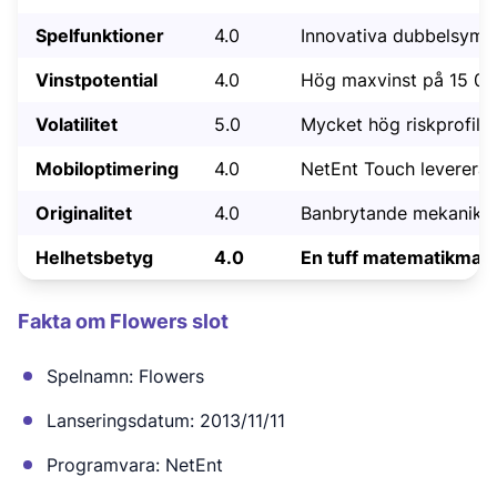
Spelfunktioner
4.0
Innovativa dubbelsymbol
Vinstpotential
4.0
Hög maxvinst på 15 000
Volatilitet
5.0
Mycket hög riskprofil. 
Mobiloptimering
4.0
NetEnt Touch levererar 
Originalitet
4.0
Banbrytande mekanik me
Helhetsbetyg
4.0
En tuff matematikmask
Fakta om Flowers slot
Spelnamn: Flowers
Lanseringsdatum: 2013/11/11
Programvara: NetEnt