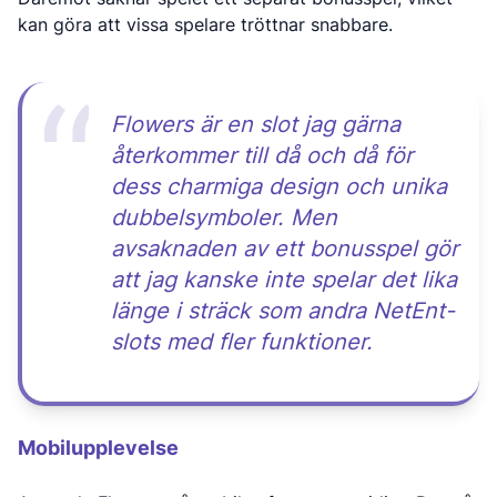
kan göra att vissa spelare tröttnar snabbare.
Flowers är en slot jag gärna
återkommer till då och då för
dess charmiga design och unika
dubbelsymboler. Men
avsaknaden av ett bonusspel gör
att jag kanske inte spelar det lika
länge i sträck som andra NetEnt-
slots med fler funktioner.
Mobilupplevelse