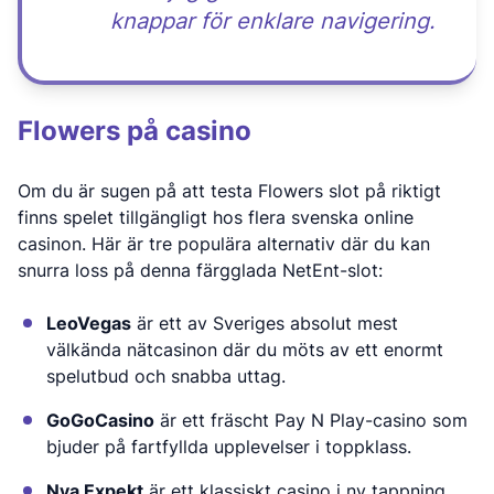
knappar för enklare navigering.
Flowers på casino
Om du är sugen på att testa Flowers slot på riktigt
finns spelet tillgängligt hos flera svenska online
casinon. Här är tre populära alternativ där du kan
snurra loss på denna färgglada NetEnt-slot:
LeoVegas
är ett av Sveriges absolut mest
välkända nätcasinon där du möts av ett enormt
spelutbud och snabba uttag.
GoGoCasino
är ett fräscht Pay N Play-casino som
bjuder på fartfyllda upplevelser i toppklass.
Nya Expekt
är ett klassiskt casino i ny tappning