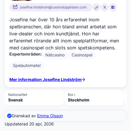
josefine.lindstrom@casinotopplistan.com
Josefine har över 10 års erfarenhet inom
spelbranschen, där hon bland annat arbetat som
live-dealer och inom kundtjänst. Hon har
erfarenhet rörande allt inom spelplattformar, men
med casinospel och slots som spetskompetens.
Expertområden:
Nätcasino
Casinospel
Spelautomater
Mer information Josefine Lindström
Nationalitet
Bor i
Ut
Svensk
Stockholm
S
Granskad av
Emma Olsson
Uppdaterad 20 apr, 2026