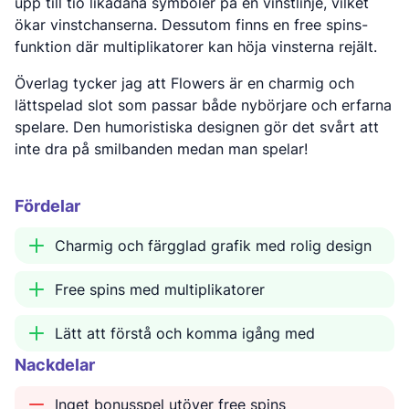
upp till tio likadana symboler på en vinstlinje, vilket
ökar vinstchanserna. Dessutom finns en free spins-
funktion där multiplikatorer kan höja vinsterna rejält.
Överlag tycker jag att Flowers är en charmig och
lättspelad slot som passar både nybörjare och erfarna
spelare. Den humoristiska designen gör det svårt att
inte dra på smilbanden medan man spelar!
Fördelar
Charmig och färgglad grafik med rolig design
Free spins med multiplikatorer
Lätt att förstå och komma igång med
Nackdelar
Inget bonusspel utöver free spins