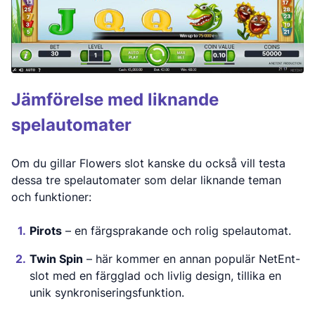
Jämförelse med liknande
spelautomater
Om du gillar Flowers slot kanske du också vill testa
dessa tre spelautomater som delar liknande teman
och funktioner:
Pirots
– en färgsprakande och rolig spelautomat.
Twin Spin
– här kommer en annan populär NetEnt-
slot med en färgglad och livlig design, tillika en
unik synkroniseringsfunktion.