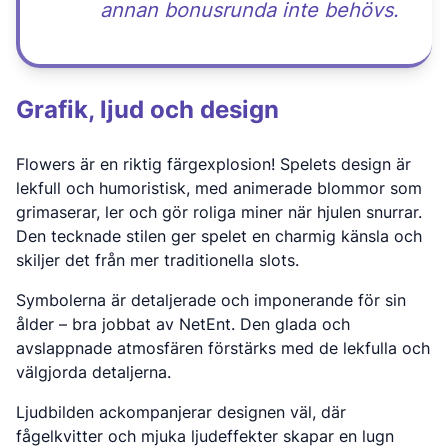
annan bonusrunda inte behövs.
Grafik, ljud och design
Flowers är en riktig färgexplosion! Spelets design är
lekfull och humoristisk, med animerade blommor som
grimaserar, ler och gör roliga miner när hjulen snurrar.
Den tecknade stilen ger spelet en charmig känsla och
skiljer det från mer traditionella slots.
Symbolerna är detaljerade och imponerande för sin
ålder – bra jobbat av NetEnt. Den glada och
avslappnade atmosfären förstärks med de lekfulla och
välgjorda detaljerna.
Ljudbilden ackompanjerar designen väl, där
fågelkvitter och mjuka ljudeffekter skapar en lugn