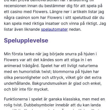
recensionen innan du bestämmer dig för att spela på
ett casino med Flowers. Längre ner i artikeln listar jag
några casinon som har Flowers i sitt spelutbud där du
kan spela med riktiga insatser och vinna på riktigt. Jag
listar även liknande
spelautomater
nedan.
Spelupplevelse
Min första tanke när jag började snurra på hjulen i
Flowers var att det kändes som att stiga in i en
animerad trädgård. Spelet har ett livligt naturtema
med en humoristisk twist; blommorna på hjulen har
olika personligheter och uttryck, vilket gör det extra
underhållande. Bakgrundsmusiken är glad och enkel,
och blir inte för mycket.
Funktionerna i spelet är ganska klassiska, men med en
rolig tvist. Dubbelsymboler innebär att du kan landa