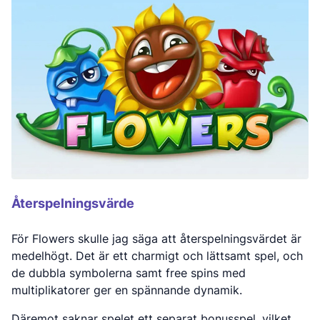
Återspelningsvärde
För Flowers skulle jag säga att återspelningsvärdet är
medelhögt. Det är ett charmigt och lättsamt spel, och
de dubbla symbolerna samt free spins med
multiplikatorer ger en spännande dynamik.
Däremot saknar spelet ett separat bonusspel, vilket