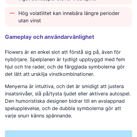
Hög volatilitet kan innebära längre perioder
utan vinst
Gameplay och användarvänlighet
Flowers är en enkel slot att förstå sig på, även för
nybörjare. Spelplanen är tydligt uppbyggd med fem
hjul och tre rader, och de färgglada symbolerna gör
det lätt att urskilja vinstkombinationer.
Menyerna är intuitiva, och det är smidigt att justera
insatsnivåer, slå på/tysta ljudet eller aktivera autospel.
Den humoristiska designen bidrar till en avslappnad
spelupplevelse, och de dubbla symbolerna gör att
varje snurr känns spännande.