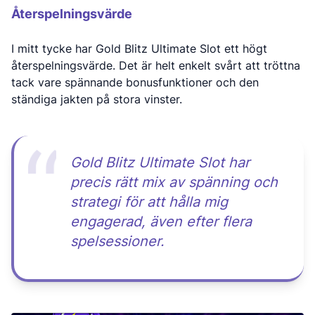
Återspelningsvärde
I mitt tycke har Gold Blitz Ultimate Slot ett högt
återspelningsvärde. Det är helt enkelt svårt att tröttna
tack vare spännande bonusfunktioner och den
ständiga jakten på stora vinster.
Gold Blitz Ultimate Slot har
precis rätt mix av spänning och
strategi för att hålla mig
engagerad, även efter flera
spelsessioner.