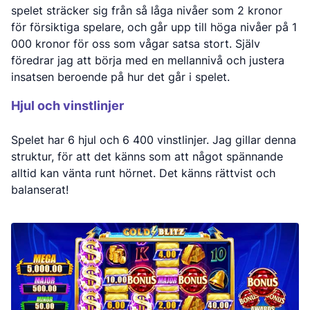
spelet sträcker sig från så låga nivåer som 2 kronor
för försiktiga spelare, och går upp till höga nivåer på 1
000 kronor för oss som vågar satsa stort. Själv
föredrar jag att börja med en mellannivå och justera
insatsen beroende på hur det går i spelet.
Hjul och vinstlinjer
Spelet har 6 hjul och 6 400 vinstlinjer. Jag gillar denna
struktur, för att det känns som att något spännande
alltid kan vänta runt hörnet. Det känns rättvist och
balanserat!