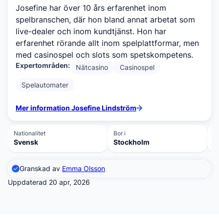
Josefine har över 10 års erfarenhet inom
spelbranschen, där hon bland annat arbetat som
live-dealer och inom kundtjänst. Hon har
erfarenhet rörande allt inom spelplattformar, men
med casinospel och slots som spetskompetens.
Expertområden:
Nätcasino
Casinospel
Spelautomater
Mer information Josefine Lindström
Nationalitet
Bor i
Ut
Svensk
Stockholm
S
Granskad av
Emma Olsson
Uppdaterad 20 apr, 2026