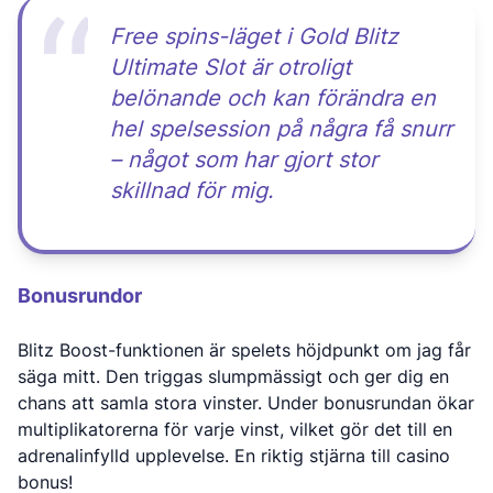
Free spins-läget i Gold Blitz
Ultimate Slot är otroligt
belönande och kan förändra en
hel spelsession på några få snurr
– något som har gjort stor
skillnad för mig.
Bonusrundor
Blitz Boost-funktionen är spelets höjdpunkt om jag får
säga mitt. Den triggas slumpmässigt och ger dig en
chans att samla stora vinster. Under bonusrundan ökar
multiplikatorerna för varje vinst, vilket gör det till en
adrenalinfylld upplevelse. En riktig stjärna till casino
bonus!