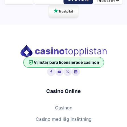
Vi listar bara licensierade casinon
Casino Online
Casinon
Casino med låg insättning