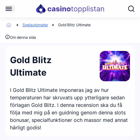
Spelautomater
Gold Blitz Ultimate
Om denna sida
Gold Blitz
Ultimate
I Gold Blitz Ultimate imponeras jag av hur
temperaturen har skruvats upp ytterligare sedan
förlagan Gold Blitz. I denna recension ska du få
följa med mig på en guidning genom denna slots
bonusar, specialfunktioner och massor med annat
härligt godis!