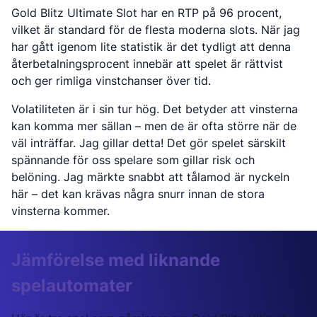
Gold Blitz Ultimate Slot har en RTP på 96 procent,
vilket är standard för de flesta moderna slots. När jag
har gått igenom lite statistik är det tydligt att denna
återbetalningsprocent innebär att spelet är rättvist
och ger rimliga vinstchanser över tid.
Volatiliteten är i sin tur hög. Det betyder att vinsterna
kan komma mer sällan – men de är ofta större när de
väl inträffar. Jag gillar detta! Det gör spelet särskilt
spännande för oss spelare som gillar risk och
belöning. Jag märkte snabbt att tålamod är nyckeln
här – det kan krävas några snurr innan de stora
vinsterna kommer.
Jämförelse med liknande
spelautomater