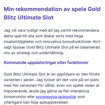
Min rekommendation av spela Gold
Blitz Ultimate Slot
Jag vill vara tydligt med att jag varmt rekommendera
detta spel till alla som älskar slots med höga
insatsmöjligheter och innovativa bonusfunktioner. Kort
sagt bjussar Gold Blitz Ultimate Slot på en balanserad
mix av strategi och underhållning.
Kommande uppdateringar eller funktioner
Gold Blitz Ultimate Slot är en uppföljare av den första
varianten i serien. Jag tycker att det vore på sin plats
med fler versioner! För såhär, även om spelet redan är
imponerande, skulle jag gärna se fler interaktiva
bonusrundor eller
progressiva jackpottar
som
ytterligare kan höja spelupplevelsen.