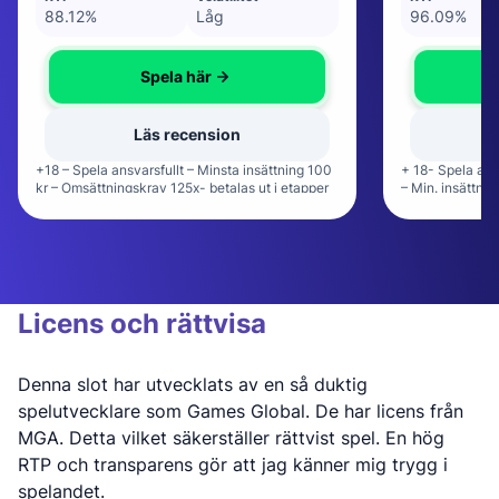
88.12%
Låg
96.09%
Spela här
Läs recension
+18 – Spela ansvarsfullt – Minsta insättning 100
+ 18- Spela ansv
kr – Omsättningskrav 125x- betalas ut i etapper
– Min. insättnin
om 25 kr – freespins omsätts 35x – Omsätt inom
styck och gilti
60 dagar
free spins 0x – G
Licens och rättvisa
Denna slot har utvecklats av en så duktig
spelutvecklare som Games Global. De har licens från
MGA. Detta vilket säkerställer rättvist spel. En hög
RTP och transparens gör att jag känner mig trygg i
spelandet.