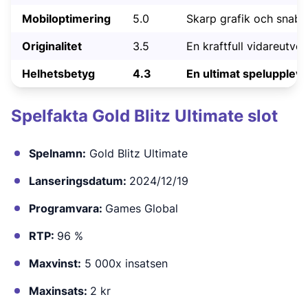
Mobiloptimering
5.0
Skarp grafik och snabb
Originalitet
3.5
En kraftfull vidareutvec
Helhetsbetyg
4.3
En ultimat speluppleve
Spelfakta Gold Blitz Ultimate slot
Spelnamn:
Gold Blitz Ultimate
Lanseringsdatum:
2024/12/19
Programvara:
Games Global
RTP:
96 %
Maxvinst:
5 000x insatsen
Maxinsats:
2 kr