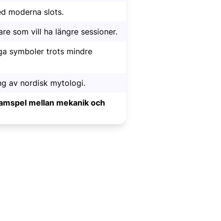
ed moderna slots.
re som vill ha längre sessioner.
iga symboler trots mindre
ng av nordisk mytologi.
samspel mellan mekanik och