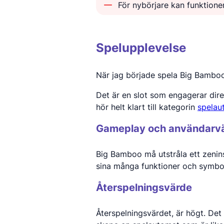
För nybörjare kan funktion
Spelupplevelse
När jag började spela Big Bamboo 
Det är en slot som engagerar dire
hör helt klart till kategorin
spelau
Gameplay och användarvä
Big Bamboo må utstråla ett zenins
sina många funktioner och symbol
Återspelningsvärde
Återspelningsvärdet, är högt. Det