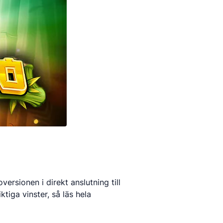
ersionen i direkt anslutning till
iga vinster, så läs hela