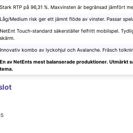
Stark RTP på 96,31 %. Maxvinsten är begränsad jämfört m
Låg/Medium risk ger ett jämnt flöde av vinster. Passar spela
NetEnt Touch-standard säkerställer felfritt mobilspel. Tydl
skärm.
Innovativ kombo av lyckohjul och Avalanche. Fräsch tolkni
En av NetEnts mest balanserade produktioner. Utmärkt 
tema.
slot
15