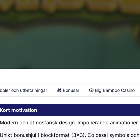
boler och utbetalningar
🎁 Bonusar
🎲 Big Bamboo Casino
Kort motivation
Modern och atmosfärisk design. Imponerande animationer v
Unikt bonushjul i blockformat (3×3). Colossal symbols och 