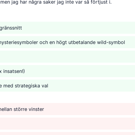
en jag har några saker jag inte var så förtjust i.
gränssnitt
mysteriesymboler och en högt utbetalande wild-symbol
 insatsen!)
e med strategiska val
mellan större vinster