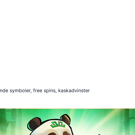
de symboler, free spins, kaskadvinster