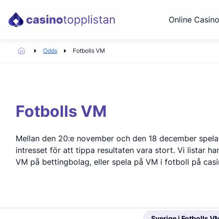
Online Casin
Odds
Fotbolls VM
Fotbolls VM
Mellan den 20:e november och den 18 december spelas
intresset för att tippa resultaten vara stort. Vi listar
VM på bettingbolag, eller spela på VM i fotboll på casi
Sverige i Fotbolls V