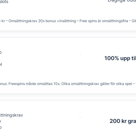
lots
200 kr – Omsättningskrav 20x bonus +insättning – Free spins är omsättningsfria – 
o
100% upp til
l
bonus. Freespins måste omsättas 10x. Olika omsättningskrav gäller för olika spel 
ttningskrav
200 kr gra
y
o