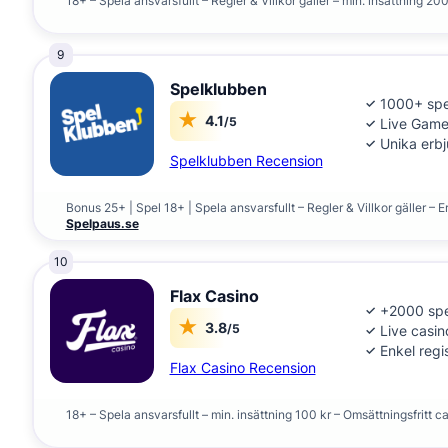
18+ – Spela ansvarsfullt – Regler & Villkor gäller – min. insättning 20
Spelklubben
1000+ spe
4.1
/5
Live Gam
Unika erb
Spelklubben Recension
Bonus 25+ | Spel 18+ | Spela ansvarsfullt – Regler & Villkor gäller – 
Spelpaus.se
Flax Casino
+2000 spe
3.8
/5
Live casin
Enkel regi
Flax Casino Recension
18+ – Spela ansvarsfullt – min. insättning 100 kr – Omsättningsfritt c