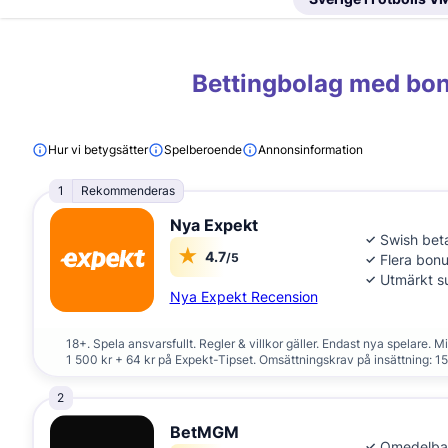
Bettingbolag med bon
Hur vi betygsätter
Spelberoende
Annonsinformation
Rekommenderas
Nya Expekt
Swish bet
4.7
/5
Flera bonu
Utmärkt s
Nya Expekt Recension
18+. Spela ansvarsfullt. Regler & villkor gäller. Endast nya spelare. 
1 500 kr + 64 kr på Expekt-Tipset. Omsättningskrav på insättning: 15x. 
BetMGM
Omedelbar