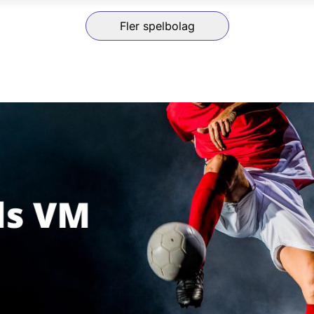
Fler spelbolag