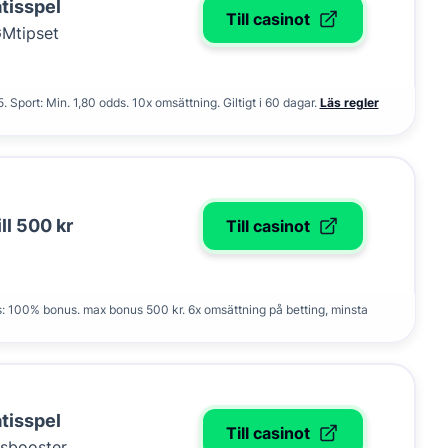
tisspel
Till casinot
Mtipset
. Sport: Min. 1,80 odds. 10x omsättning. Giltigt i 60 dagar.
Läs regler
ll 500 kr
Till casinot
us: 100% bonus. max bonus 500 kr. 6x omsättning på betting, minsta
tisspel
Till casinot
sbooster