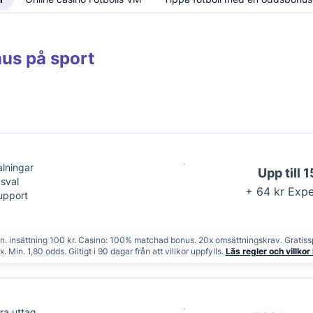
us på sport
alningar
Upp till 
sval
+ 64 kr Expe
upport
Min. insättning 100 kr. Casino: 100% matchad bonus. 20x omsättningskrav. Gratisspin
Min. 1,80 odds. Giltigt i 90 dagar från att villkor uppfylls.
Läs regler och villkor
a uttag