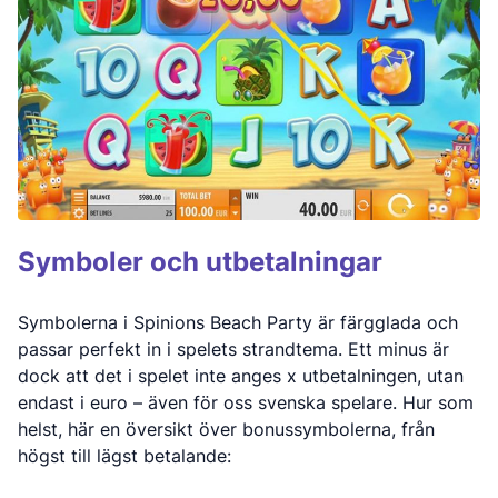
Symboler och utbetalningar
Symbolerna i Spinions Beach Party är färgglada och
passar perfekt in i spelets strandtema. Ett minus är
dock att det i spelet inte anges x utbetalningen, utan
endast i euro – även för oss svenska spelare. Hur som
helst, här en översikt över bonussymbolerna, från
högst till lägst betalande: