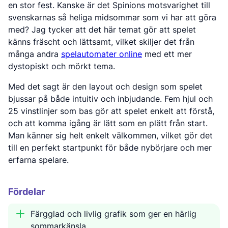
en stor fest. Kanske är det Spinions motsvarighet till
svenskarnas så heliga midsommar som vi har att göra
med? Jag tycker att det här temat gör att spelet
känns fräscht och lättsamt, vilket skiljer det från
många andra
spelautomater online
med ett mer
dystopiskt och mörkt tema.
Med det sagt är den layout och design som spelet
bjussar på både intuitiv och inbjudande. Fem hjul och
25 vinstlinjer som bas gör att spelet enkelt att förstå,
och att komma igång är lätt som en plätt från start.
Man känner sig helt enkelt välkommen, vilket gör det
till en perfekt startpunkt för både nybörjare och mer
erfarna spelare.
Fördelar
Färgglad och livlig grafik som ger en härlig
sommarkänsla