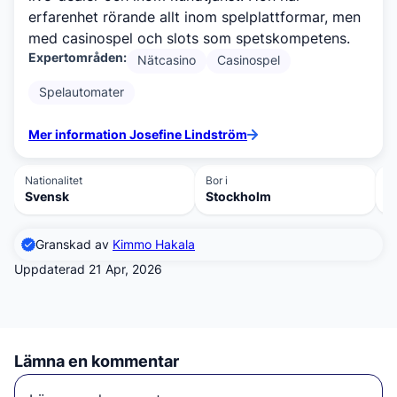
erfarenhet rörande allt inom spelplattformar, men
med casinospel och slots som spetskompetens.
Expertområden:
Nätcasino
Casinospel
Spelautomater
Mer information Josefine Lindström
Nationalitet
Bor i
Ut
Svensk
Stockholm
S
Granskad av
Kimmo Hakala
Uppdaterad 21 Apr, 2026
Lämna en kommentar