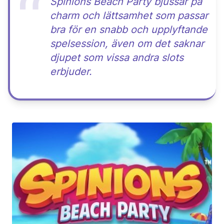
Spinions Beach Party bjussar på
charm och lättsamhet som passar
bra för en snabb och upplyftande
spelsession, även om det saknar
djupet som vissa andra slots
erbjuder.