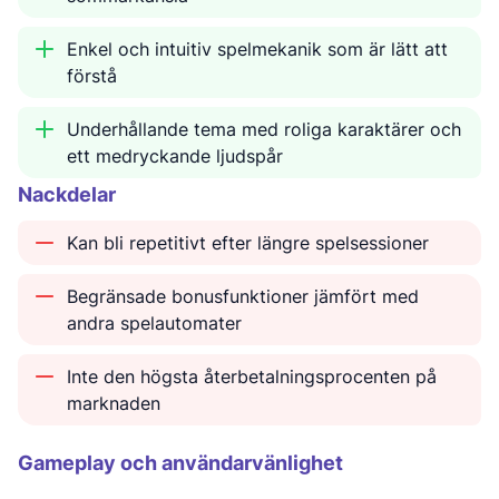
Enkel och intuitiv spelmekanik som är lätt att
förstå
Underhållande tema med roliga karaktärer och
ett medryckande ljudspår
Nackdelar
Kan bli repetitivt efter längre spelsessioner
Begränsade bonusfunktioner jämfört med
andra spelautomater
Inte den högsta återbetalningsprocenten på
marknaden
Gameplay och användarvänlighet