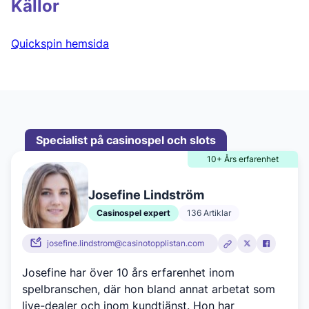
Källor
Quickspin hemsida
Specialist på casinospel och slots
10+ Års erfarenhet
Josefine Lindström
Casinospel expert
136 Artiklar
josefine.lindstrom@casinotopplistan.com
Josefine har över 10 års erfarenhet inom
spelbranschen, där hon bland annat arbetat som
live-dealer och inom kundtjänst. Hon har