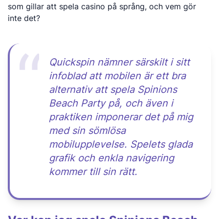
som gillar att spela casino på språng, och vem gör
inte det?
Quickspin nämner särskilt i sitt
infoblad att mobilen är ett bra
alternativ att spela Spinions
Beach Party på, och även i
praktiken imponerar det på mig
med sin sömlösa
mobilupplevelse. Spelets glada
grafik och enkla navigering
kommer till sin rätt.