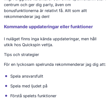
centrum och ger dig party, även om
bonusfunktionerna är relativt få. Allt som allt
rekommenderar jag den!
Kommande uppdateringar eller funktioner
I nuläget finns inga kända uppdateringar, men håll
utkik hos Quickspin vettja.
Tips och strategier
För en lyckosam spelrunda rekommenderar jag dig att:
Spela ansvarsfullt
Spela med ljudet på
Förstå spelets funktioner