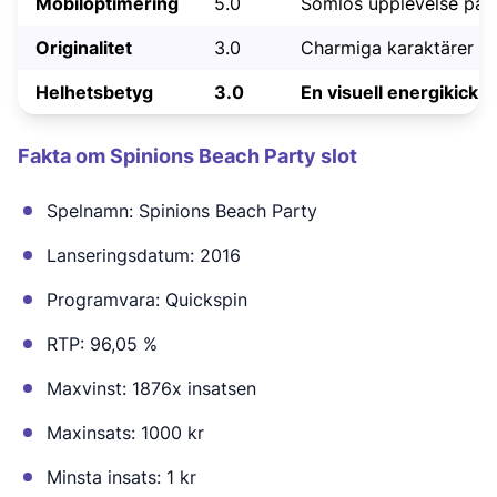
Mobiloptimering
5.0
Sömlös upplevelse på bå
Originalitet
3.0
Charmiga karaktärer me
Helhetsbetyg
3.0
En visuell energikick 
Fakta om Spinions Beach Party slot
Spelnamn: Spinions Beach Party
Lanseringsdatum: 2016
Programvara: Quickspin
RTP: 96,05 %
Maxvinst: 1876x insatsen
Maxinsats: 1000 kr
Minsta insats: 1 kr