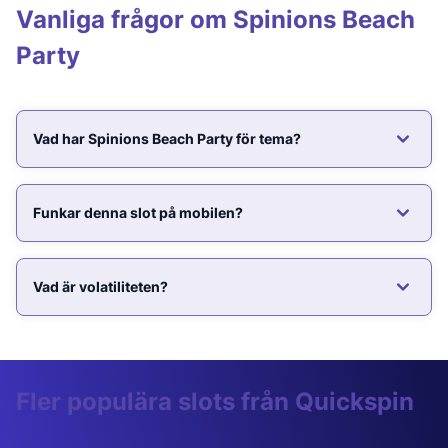
Vanliga frågor om Spinions Beach
Party
Vad har Spinions Beach Party för tema?
Funkar denna slot på mobilen?
Vad är volatiliteten?
Fler populära slots från Quickspin