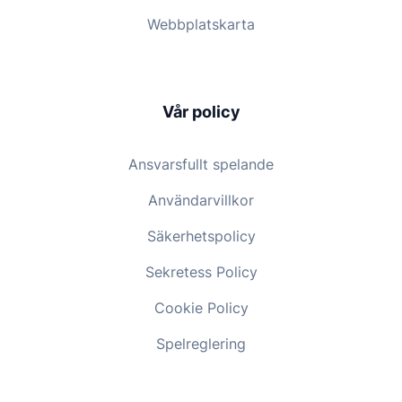
Webbplatskarta
Vår policy
Ansvarsfullt spelande
Användarvillkor
Säkerhetspolicy
Sekretess Policy
Cookie Policy
Spelreglering