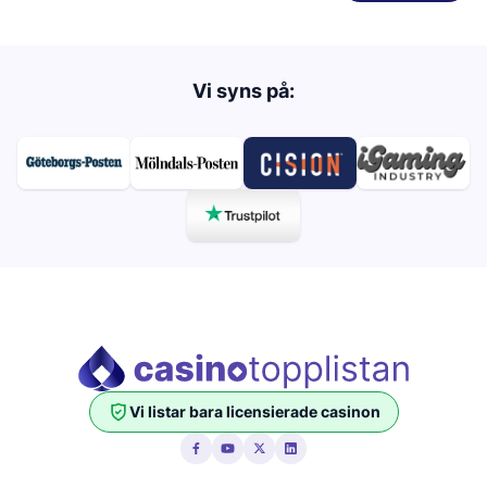
Vi syns på:
Vi listar bara licensierade casinon