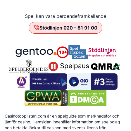
Spel kan vara beroendeframkallande
Stödlinjen 020 - 81 91 00
Casinotopplistan.com är en spelguide som marknadsför och
jämför casino. Hemsidan innehåller information om spelbolag
och betalda länkar till casinon med svensk licens från