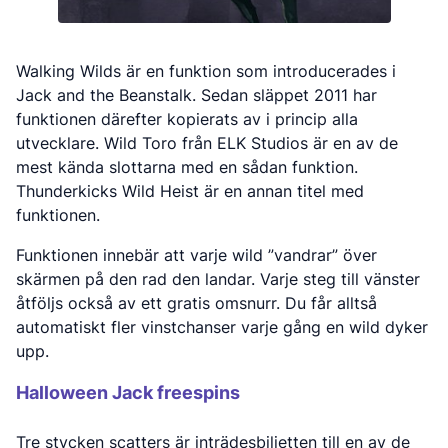
Walking Wilds är en funktion som introducerades i
Jack and the Beanstalk. Sedan släppet 2011 har
funktionen därefter kopierats av i princip alla
utvecklare. Wild Toro från ELK Studios är en av de
mest kända slottarna med en sådan funktion.
Thunderkicks Wild Heist är en annan titel med
funktionen.
Funktionen innebär att varje wild ”vandrar” över
skärmen på den rad den landar. Varje steg till vänster
åtföljs också av ett gratis omsnurr. Du får alltså
automatiskt fler vinstchanser varje gång en wild dyker
upp.
Halloween Jack freespins
Tre stycken scatters är inträdesbiljetten till en av de