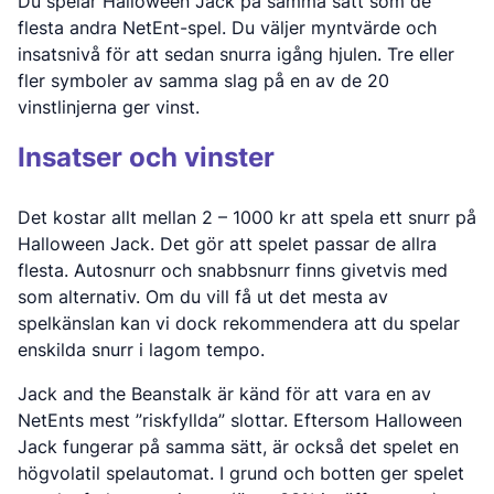
Du spelar Halloween Jack på samma sätt som de
flesta andra NetEnt-spel. Du väljer myntvärde och
insatsnivå för att sedan snurra igång hjulen. Tre eller
fler symboler av samma slag på en av de 20
vinstlinjerna ger vinst.
Insatser och vinster
Det kostar allt mellan 2 – 1000 kr att spela ett snurr på
Halloween Jack. Det gör att spelet passar de allra
flesta. Autosnurr och snabbsnurr finns givetvis med
som alternativ. Om du vill få ut det mesta av
spelkänslan kan vi dock rekommendera att du spelar
enskilda snurr i lagom tempo.
Jack and the Beanstalk är känd för att vara en av
NetEnts mest ”riskfyllda” slottar. Eftersom Halloween
Jack fungerar på samma sätt, är också det spelet en
högvolatil spelautomat. I grund och botten ger spelet