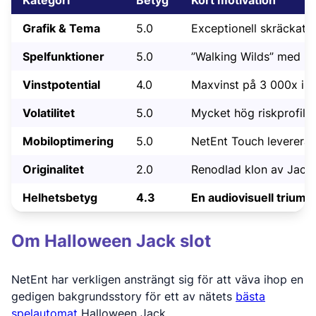
Kategori
Betyg
Kort motivation
Grafik & Tema
5.0
Exceptionell skräckatm
Spelfunktioner
5.0
”Walking Wilds” med re-
Vinstpotential
4.0
Maxvinst på 3 000x ins
Volatilitet
5.0
Mycket hög riskprofil. ”
Mobiloptimering
5.0
NetEnt Touch levererar 
Originalitet
2.0
Renodlad klon av Jack 
Helhetsbetyg
4.3
En audiovisuell triumf 
Om Halloween Jack slot
NetEnt har verkligen ansträngt sig för att väva ihop en
gedigen bakgrundsstory för ett av nätets
bästa
spelautomat
Halloween Jack.