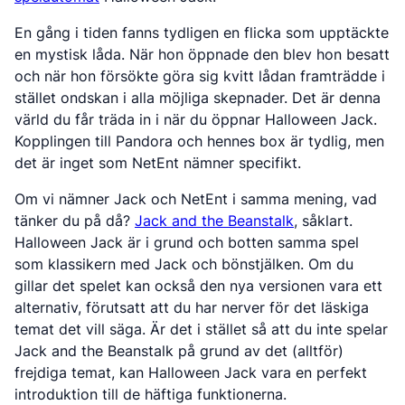
En gång i tiden fanns tydligen en flicka som upptäckte
en mystisk låda. När hon öppnade den blev hon besatt
och när hon försökte göra sig kvitt lådan framträdde i
stället ondskan i alla möjliga skepnader. Det är denna
värld du får träda in i när du öppnar Halloween Jack.
Kopplingen till Pandora och hennes box är tydlig, men
det är inget som NetEnt nämner specifikt.
Om vi nämner Jack och NetEnt i samma mening, vad
tänker du på då?
Jack and the Beanstalk
, såklart.
Halloween Jack är i grund och botten samma spel
som klassikern med Jack och bönstjälken. Om du
gillar det spelet kan också den nya versionen vara ett
alternativ, förutsatt att du har nerver för det läskiga
temat det vill säga. Är det i stället så att du inte spelar
Jack and the Beanstalk på grund av det (alltför)
frejdiga temat, kan Halloween Jack vara en perfekt
introduktion till de häftiga funktionerna.