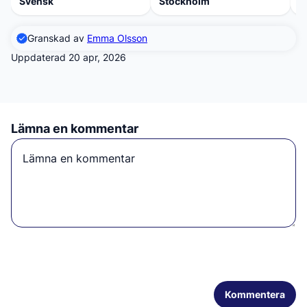
Svensk
Stockholm
S
Granskad av
Emma Olsson
Uppdaterad 20 apr, 2026
Lämna en kommentar
Kommentera