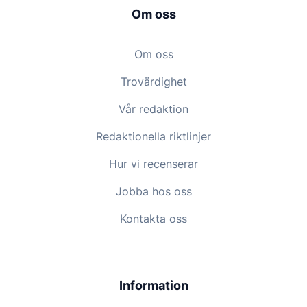
Om oss
Om oss
Trovärdighet
Vår redaktion
Redaktionella riktlinjer
Hur vi recenserar
Jobba hos oss
Kontakta oss
Information