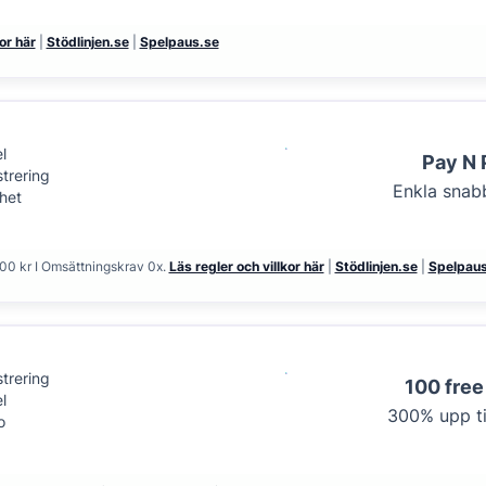
or här
|
Stödlinjen.se
|
Spelpaus.se
l
Pay N 
strering
Enkla snab
het
 100 kr I Omsättningskrav 0x.
Läs regler och villkor här
|
Stödlinjen.se
|
Spelpaus
strering
100 free
l
300% upp ti
o