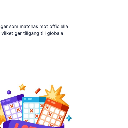
onger som matchas mot officiella
vilket ger tillgång till globala