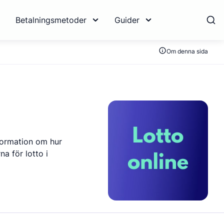
Betalningsmetoder
Guider
Om denna sida
nformation om hur
na för lotto i