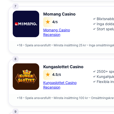
Momang Casino
Blixtsnab
4
/5
Inga dold
Stort spel
Momang Casino
Recension
+18 – Spela ansvarsfullt – Minsta insättning 25 kr – Inga omsättning
Kungaslottet Casino
2500+ spe
4.5
/5
Kungahjul
Flexibla i
Kungaslottet Casino
Recension
+18 – Spela ansvarsfullt – Minsta insättning 100 kr – Omsättningskra