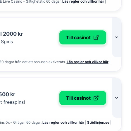
& Live Casino – Giltighetstid 60 dagar.
Läs regler och villkor här
|
l 2000 kr
Till casinot
 Spins
i 30 dagar från det att bonusen aktiverats.
Läs regler och villkor här
|
1500 kr
Till casinot
t freespins!
ins 0x – Giltiga i 60 dagar.
Läs regler och villkor här
|
Stödlinjen.se
|