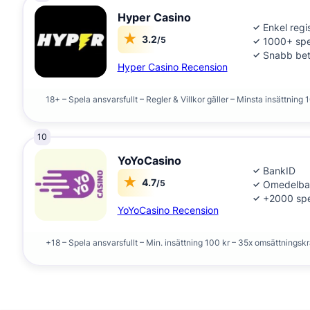
Hyper Casino
Enkel regi
3.2
/5
1000+ spe
Snabb bet
Hyper Casino Recension
18+ – Spela ansvarsfullt – Regler & Villkor gäller – Minsta insättni
YoYoCasino
BankID
4.7
/5
Omedelbar
+2000 spe
YoYoCasino Recension
+18 – Spela ansvarsfullt – Min. insättning 100 kr – 35x omsättning