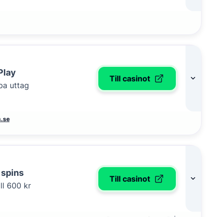
Play
Till casinot
ba uttag
.se
 spins
Till casinot
ll 600 kr