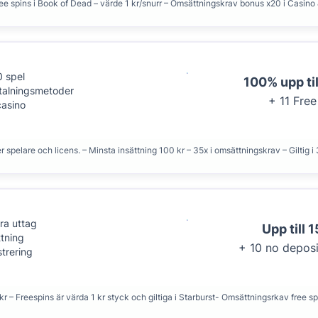
free spins i Book of Dead – värde 1 kr/snurr – Omsättningskrav bonus x20 i Casino 
 spel
100% upp til
alningsmetoder
+ 11 Free
casino
er spelare och licens. – Minsta insättning 100 kr – 35x i omsättningskrav – Giltig 
a uttag
Upp till 
tning
+ 10 no deposi
strering
 kr – Freespins är värda 1 kr styck och giltiga i Starburst- Omsättningsrkav free sp