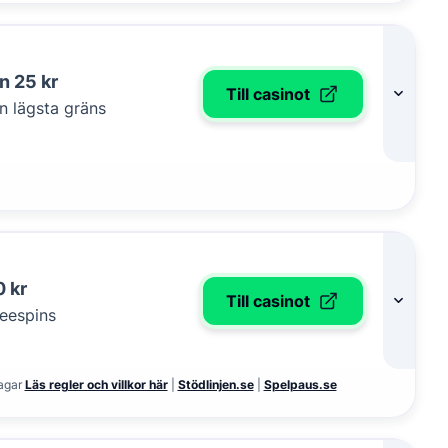
ån 25 kr
Till casinot
n lägsta gräns
 kr
Till casinot
reespins
dagar
Läs regler och villkor här
|
Stödlinjen.se
|
Spelpaus.se