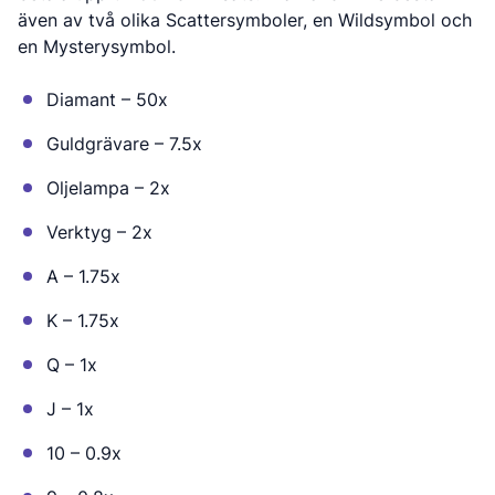
även av två olika Scattersymboler, en Wildsymbol och
en Mysterysymbol.
Diamant – 50x
Guldgrävare – 7.5x
Oljelampa – 2x
Verktyg – 2x
A – 1.75x
K – 1.75x
Q – 1x
J – 1x
10 – 0.9x