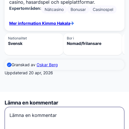
casino, hasardspel och spelplattformar.
Expertområden:
Nätcasino
Bonusar
Casinospel
Mer information Kimmo Hakala
Nationalitet
Bor i
Ut
Svensk
Nomad/frilansare
R
U
Granskad av
Oskar Berg
Uppdaterad 20 apr, 2026
Lämna en kommentar