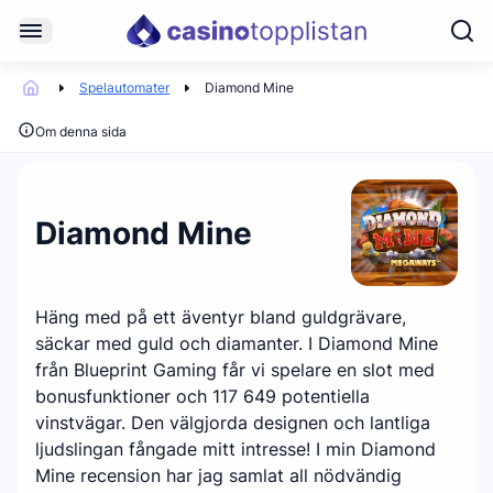
Spelautomater
Diamond Mine
Om denna sida
Diamond Mine
Häng med på ett äventyr bland guldgrävare,
säckar med guld och diamanter. I Diamond Mine
från Blueprint Gaming får vi spelare en slot med
bonusfunktioner och 117 649 potentiella
vinstvägar. Den välgjorda designen och lantliga
ljudslingan fångade mitt intresse! I min Diamond
Mine recension har jag samlat all nödvändig