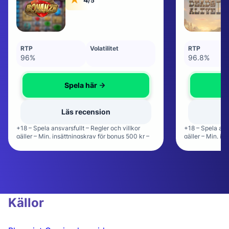
/5
RTP
Volatilitet
RTP
96%
96.8%
Spela här
Läs recension
+18 – Spela ansvarsfullt – Regler och villkor
+18 – Spela ansv
gäller – Min. insättningskrav för bonus 500 kr –
gäller – Min. in
Freespins giltiga i spelautomaten Myth of Dead
Freespins gilti
– 25x omsättningskrav – Omsätt inom 60 dagar.
– 25x omsättnin
Källor