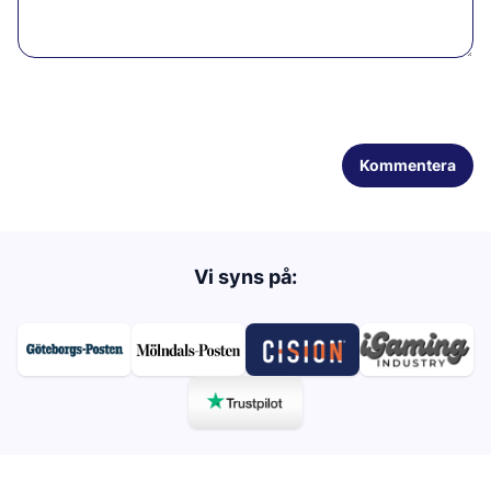
Kommentera
Vi syns på: