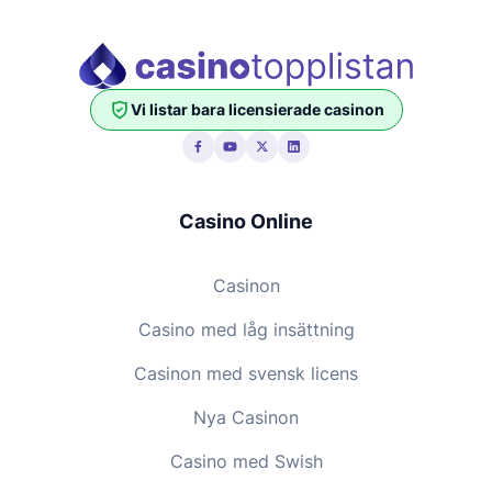
Vi listar bara licensierade casinon
Casino Online
Casinon
Casino med låg insättning
Casinon med svensk licens
Nya Casinon
Casino med Swish