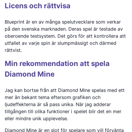
Licens och rättvisa
Blueprint är en av många spelutvecklare som verkar
på den svenska marknaden. Deras spel är testade av
oberoende testsystem. Det görs för att kontrollera att
utfallet av varje spin är slumpmässigt och därmed
rättvist.
Min rekommendation att spela
Diamond Mine
Jag kan bortse från att Diamond Mine spelas med ett
mer än bekant tema eftersom grafiken och
ljudeffekterna är så pass unika. När jag adderar
tillgången till olika funktioner i spelet blir det en mer
eller mindre unik upplevelse.
Diamond Mine är en slot för spelare som vill förvänta