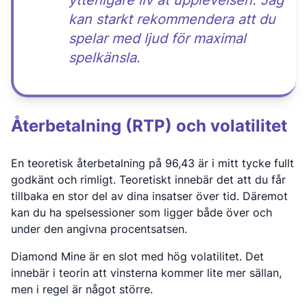
ytterligare liv åt upplevelsen. Jag
kan starkt rekommendera att du
spelar med ljud för maximal
spelkänsla.
Återbetalning (RTP) och volatilitet
En teoretisk återbetalning på 96,43 är i mitt tycke fullt
godkänt och rimligt. Teoretiskt innebär det att du får
tillbaka en stor del av dina insatser över tid. Däremot
kan du ha spelsessioner som ligger både över och
under den angivna procentsatsen.
Diamond Mine är en slot med hög volatilitet. Det
innebär i teorin att vinsterna kommer lite mer sällan,
men i regel är något större.